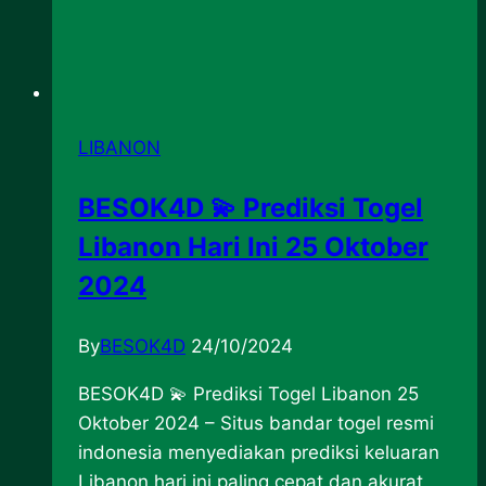
Comment
*
Name
*
Email
*
Website
Save my name, email, and website in this browser