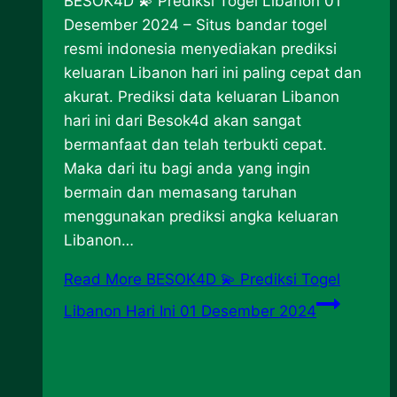
anda yang ingin bermain dan memasang
taruhan menggunakan prediksi angka
keluaran Libanon…
Read More
BESOK4D 💫 Prediksi Togel
Libanon Hari Ini 25 Oktober 2024
LIBANON
BESOK4D 💫 Prediksi Togel
Libanon Hari Ini 31 Oktober
2024
By
BESOK4D
30/10/2024