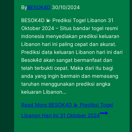
FLORIDA MID
NEW YORK MID
CAROLINA DAY
CALIFORNIA
FLORIDA EVENING
NEW YORK EVENING
KENTUCKY EVENING
CAROLINA EVENING
PASARAN LAINNYA
Toggle child menu
CAMBODIA
BULLSEYE
CHINA
JAPAN
PCSO
TAIWAN
OREGON
Toggle child menu
OREGON 03
OREGON 06
OREGON 09