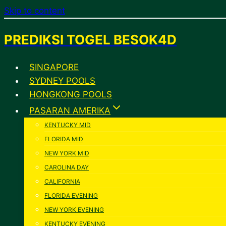
Skip to content
PREDIKSI TOGEL BESOK4D
SINGAPORE
SYDNEY POOLS
HONGKONG POOLS
PASARAN AMERIKA
KENTUCKY MID
FLORIDA MID
NEW YORK MID
CAROLINA DAY
CALIFORNIA
FLORIDA EVENING
NEW YORK EVENING
KENTUCKY EVENING