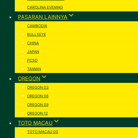
CAROLINA EVENING
PASARAN LAINNYA
CAMBODIA
BULLSEYE
CHINA
JAPAN
PCSO
TAIWAN
OREGON
OREGON 03
OREGON 06
OREGON 09
OREGON 12
TOTO MACAU
TOTO MACAU 00