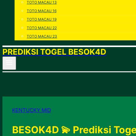
TOTO MACAU 13
TOTO MACAU 16
TOTO MACAU 19
TOTO MACAU 22
TOTO MACAU 23
PREDIKSI TOGEL BESOK4D
KENTUCKY MID
BESOK4D 💫 Prediksi Toge