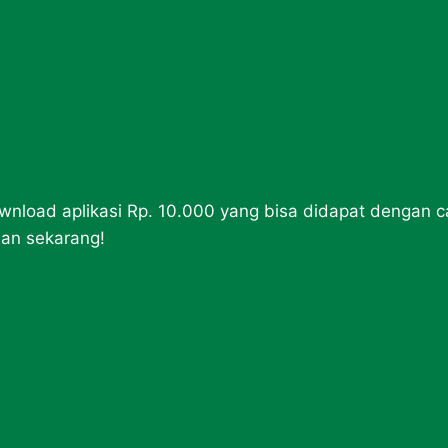
i yang kami berikan dan ingin mendapatkan lebih bany
chat yang siap melayani Anda non-stop 24 jam.
ksi Kentucky Mid
#
Prediksi Kentucky Mid Ha
ber 2024
6 November 2024