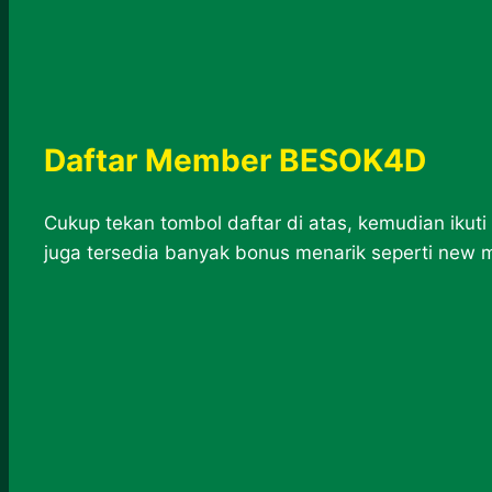
Jadilah crazy rich bersama kami dengan hadiah ter