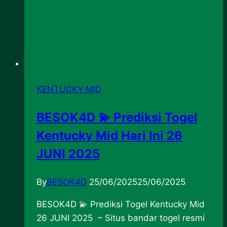
Kentucky Mid Hari Ini 18
januari 2025
By
BESOK4D
17/01/2025
BESOK4D 💫 Prediksi Togel Kentucky Mid
18 JANUARI 2025 – Situs bandar togel
resmi indonesia menyediakan prediksi
keluaran Kentucky Mid hari ini paling cepat
dan akurat. Prediksi data keluaran
Kentucky Mid hari ini dari Besok4d akan
sangat bermanfaat dan telah terbukti
cepat. Maka dari itu bagi anda yang ingin
bermain dan memasang taruhan
menggunakan prediksi…