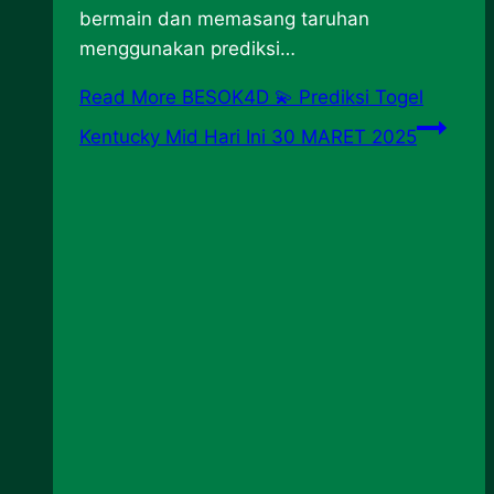
Kentucky Mid hari ini paling cepat dan
akurat. Prediksi data keluaran Kentucky
Mid hari ini dari Besok4d akan sangat
bermanfaat dan telah terbukti cepat.
Maka dari itu bagi anda yang ingin
bermain dan memasang taruhan
menggunakan prediksi…
Read More
BESOK4D 💫 Prediksi Togel
Kentucky Mid Hari Ini 15 APRIL 2025
KENTUCKY MID
BESOK4D 💫 Prediksi Togel