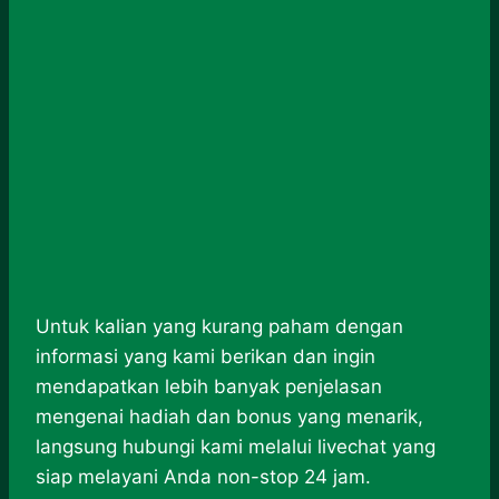
Oktober 2024
Similar Posts
KENTUCKY MID
BESOK4D 💫 Prediksi Togel
Kentucky Mid Hari Ini 30
MARET 2025
By
BESOK4D
29/03/2025
29/03/2025
BESOK4D 💫 Prediksi Togel Kentucky Mid
30 MARET 2025 – Situs bandar togel