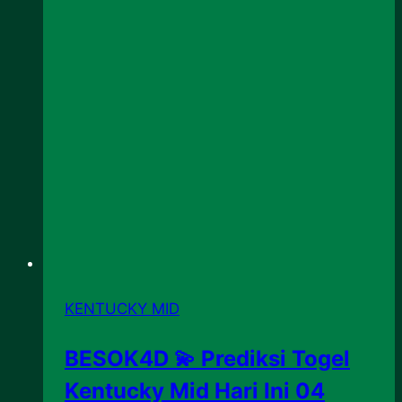
TOTO MACAU 16
TOTO MACAU 19
TOTO MACAU 22
TOTO MACAU 23