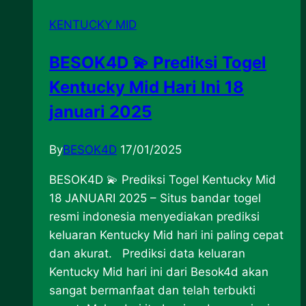
Comment
*
Name
*
Email
*
Website
Save my name, email, and website in this browser
for the next time I comment.