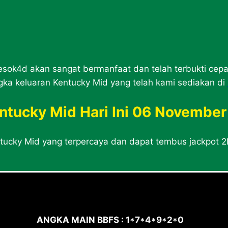
ANGKA MAIN BBFS : 1*7*4*9*2*0
4D : 1749 * 2097
3D : 749 * 097
2D : 79 * 97
TOP 2D (BB) : 17*49*20*71*94*02
ANGKA KEMBAR : 99 * 77
CB | CM | CN : 1 | 4 | 0
SHIO 2D : ANJING * NAGA