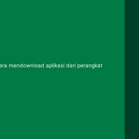
ak penjelasan mengenai hadiah dan bonus