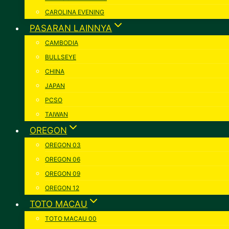
CAROLINA EVENING
PASARAN LAINNYA
CAMBODIA
BULLSEYE
CHINA
JAPAN
PCSO
TAIWAN
OREGON
OREGON 03
OREGON 06
OREGON 09
OREGON 12
TOTO MACAU
TOTO MACAU 00