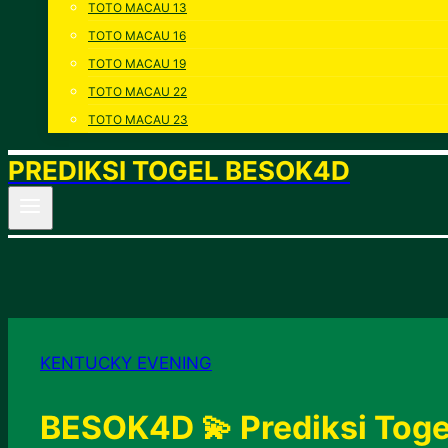
TOTO MACAU 13
TOTO MACAU 16
TOTO MACAU 19
TOTO MACAU 22
TOTO MACAU 23
PREDIKSI TOGEL BESOK4D
KENTUCKY EVENING
BESOK4D 💫 Prediksi Toge