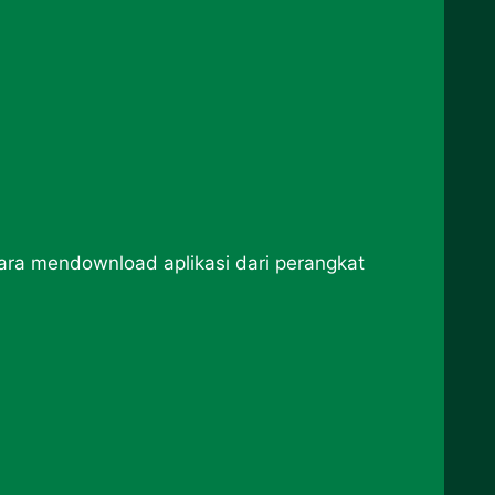
ak penjelasan mengenai hadiah dan bonus
i Ini
#
Result Kentucky Evening
#
Togel