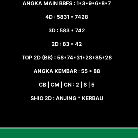
i langkah membuat akun yang diberikan sampai selesai.
 member 10%.
nload aplikasi Rp. 10.000 yang bisa didapat dengan c
an sekarang!