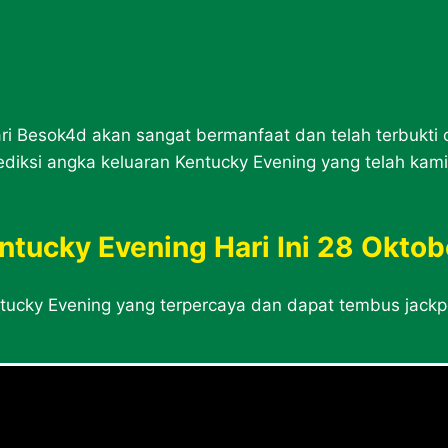
ANGKA MAIN BBFS : 1*3*9*6*8*7
4D : 5831 * 7428
3D : 583 * 742
2D : 83 * 42
TOP 2D (BB) : 58*74*31*28*85*28
ANGKA KEMBAR : 55 * 88
CB | CM | CN : 2 | 8 | 5
SHIO 2D : ANJING * KERBAU