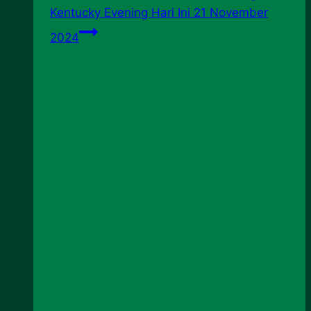
OREGON
Toggle child menu
OREGON 03
OREGON 06
OREGON 09
OREGON 12
TOTO MACAU
Toggle child menu
TOTO MACAU 00
TOTO MACAU 13
TOTO MACAU 16
TOTO MACAU 19
TOTO MACAU 22
TOTO MACAU 23