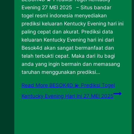
Website
Save my name, email, and website in this browser
for the next time I comment.
Search
Search
Recent Posts
BESOK4D 💫 Prediksi Togel Toto Macau 23 Hari
Ini 01 JULI 2025
BESOK4D 💫 Prediksi Togel Hongkong Hari Ini 01
JULI 2025