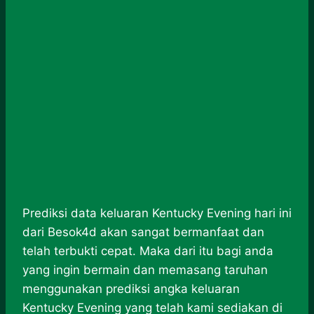
telah terbukti cepat. Maka dari itu bagi anda
yang ingin bermain dan memasang taruhan
menggunakan prediksi angka keluaran
Kentucky Evening yang telah kami sediakan di
situs Besok4d
, daftarlah terlebih dahulu.
BESOK4D 💫Prediksi Togel
Kentucky Evening Hari Ini
17 November 2024
Dibawah ini merupakan prediksi keluaran data
Kentucky Evening yang terpercaya dan dapat
tembus jackpot 2D, 3D, bahkan 4D. Simak dan
pasang taruhan anda di situs
bandar togel
resmi
besok4d.