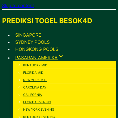
Skip to content
PREDIKSI TOGEL BESOK4D
SINGAPORE
SYDNEY POOLS
HONGKONG POOLS
PASARAN AMERIKA
KENTUCKY MID
FLORIDA MID
NEW YORK MID
CAROLINA DAY
CALIFORNIA
FLORIDA EVENING
NEW YORK EVENING
KENTUCKY EVENING