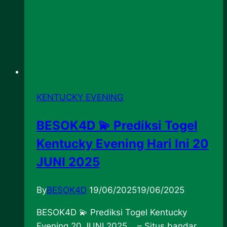
Besok4d akan sangat bermanfaat dan
telah terbukti cepat. Maka dari itu bagi
anda yang ingin bermain dan memasang
taruhan menggunakan prediksi…
Read More
BESOK4D 💫 Prediksi Togel
Kentucky Evening Hari Ini 28 Oktober 2024
Leave a Reply
Your email address will not be published.
Required
fields are marked
*