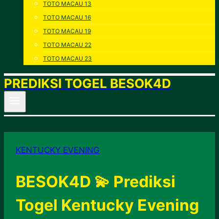
TOTO MACAU 13
TOTO MACAU 16
TOTO MACAU 19
TOTO MACAU 22
TOTO MACAU 23
PREDIKSI TOGEL BESOK4D
KENTUCKY EVENING
BESOK4D 💫 Prediksi
Togel Kentucky Evening