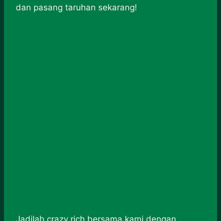
Untuk kalian yang kurang paham dengan
informasi yang kami berikan dan ingin
mendapatkan lebih banyak penjelasan
mengenai hadiah dan bonus yang menarik,
langsung hubungi kami melalui livechat yang
siap melayani Anda non-stop 24 jam.
Post Tags:
#
Prediksi Keluaran Kentucky
Evening
#
Prediksi Kentucky Evening
#
Prediksi
Kentucky Evening Hari Ini
#
Result Kentucky
Evening
#
Togel Kentucky Evening
Post navigation
Previous
BESOK4D 💫 Prediksi Togel Fujian 12 Hari Ini 09