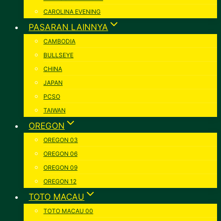
CAROLINA EVENING
PASARAN LAINNYA
CAMBODIA
BULLSEYE
CHINA
JAPAN
PCSO
TAIWAN
OREGON
OREGON 03
OREGON 06
OREGON 09
OREGON 12
TOTO MACAU
TOTO MACAU 00