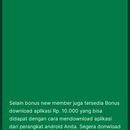
Jadilah crazy rich bersama kami dengan
hadiah terbesar yang telah tersedia.