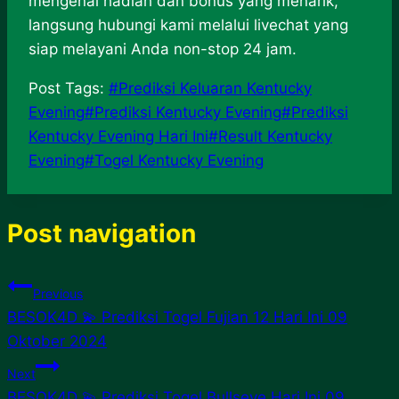
By
BESOK4D
03/12/2024
BESOK4D 💫 Prediksi Togel Kentucky
Evening 4 Desember 2024 – Situs bandar
togel resmi indonesia menyediakan
prediksi keluaran Kentucky Evening hari ini
paling cepat dan akurat. Prediksi data
keluaran Kentucky Evening hari ini dari
Besok4d akan sangat bermanfaat dan
telah terbukti cepat. Maka dari itu bagi
anda yang ingin bermain dan memasang
taruhan menggunakan prediksi…
Read More
BESOK4D 💫 Prediksi Togel
Kentucky Evening Hari Ini 4 Desember
2024