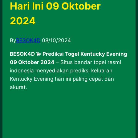
Hari Ini 09 Oktober
2024
By
BESOK4D
08/10/2024
BESOK4D 💫 Prediksi Togel Kentucky Evening
09 Oktober 2024
– Situs bandar togel resmi
indonesia menyediakan prediksi keluaran
Kentucky Evening hari ini paling cepat dan
akurat.
Prediksi data keluaran Kentucky Evening hari ini
dari Besok4d akan sangat bermanfaat dan