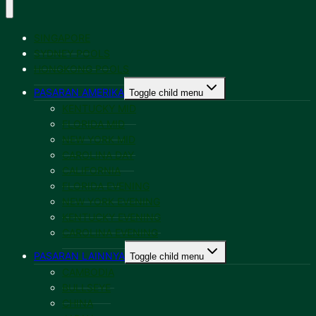
SINGAPORE
SYDNEY POOLS
HONGKONG POOLS
PASARAN AMERIKA
Toggle child menu
KENTUCKY MID
FLORIDA MID
NEW YORK MID
CAROLINA DAY
CALIFORNIA
FLORIDA EVENING
NEW YORK EVENING
KENTUCKY EVENING
CAROLINA EVENING
PASARAN LAINNYA
Toggle child menu
CAMBODIA
BULLSEYE
CHINA