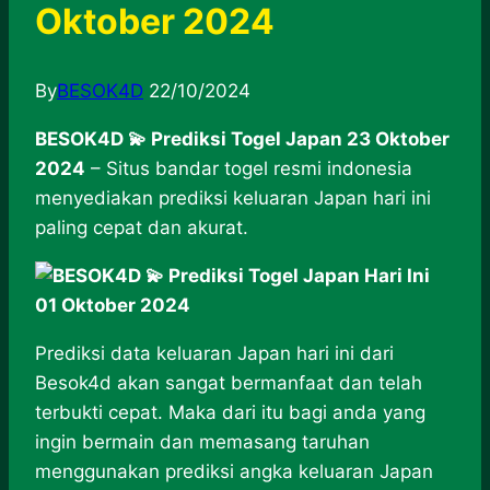
Oktober 2024
By
BESOK4D
22/10/2024
BESOK4D 💫 Prediksi Togel Japan 23 Oktober
2024
– Situs bandar togel resmi indonesia
menyediakan prediksi keluaran Japan hari ini
paling cepat dan akurat.
Prediksi data keluaran Japan hari ini dari
Besok4d akan sangat bermanfaat dan telah
terbukti cepat. Maka dari itu bagi anda yang
ingin bermain dan memasang taruhan
menggunakan prediksi angka keluaran Japan