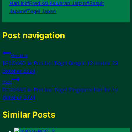
Hari Ini
#
Prediksi Keluaran Japan
#
Result
Japan
#
Togel Japan
Post navigation
Previous
BESOK4D 💫 Prediksi Togel Oregon 12 Hari Ini 23
Oktober 2024
Next
BESOK4D 💫 Prediksi Togel Singapore Hari Ini 23
Oktober 2024
Similar Posts