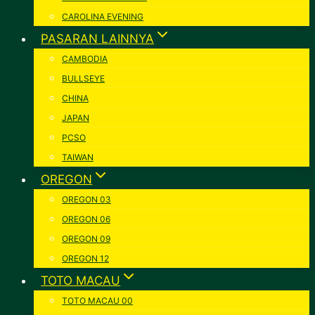
CAROLINA EVENING
PASARAN LAINNYA
CAMBODIA
BULLSEYE
CHINA
JAPAN
PCSO
TAIWAN
OREGON
OREGON 03
OREGON 06
OREGON 09
OREGON 12
TOTO MACAU
TOTO MACAU 00