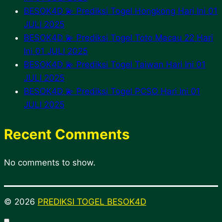
BESOK4D 💫 Prediksi Togel Hongkong Hari Ini 01
JULI 2025
BESOK4D 💫 Prediksi Togel Toto Macau 22 Hari
Ini 01 JULI 2025
BESOK4D 💫 Prediksi Togel Taiwan Hari Ini 01
JULI 2025
BESOK4D 💫 Prediksi Togel PCSO Hari Ini 01
JULI 2025
Recent Comments
No comments to show.
© 2026
PREDIKSI TOGEL BESOK4D