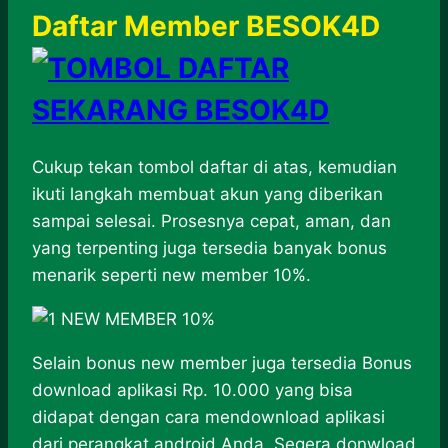
Daftar Member BESOK4D
Cukup tekan tombol daftar di atas, kemudian
ikuti langkah membuat akun yang diberikan
sampai selesai. Prosesnya cepat, aman, dan
yang terpenting juga tersedia banyak bonus
menarik seperti new member 10%.
Selain bonus new member juga tersedia Bonus
download aplikasi Rp. 10.000 yang bisa
didapat dengan cara mendownload aplikasi
dari perangkat android Anda. Segera donwload