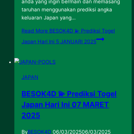
anda yang ingin bermain dan memasang
taruhan menggunakan prediksi angka
keluaran Japan yang…
Read More
BESOK4D 💫 Prediksi Togel
Japan Hari Ini 5 JANUARI 2025
JAPAN
BESOK4D 💫 Prediksi Togel
Japan Hari Ini 07 MARET
2025
By
BESOK4D
06/03/2025
06/03/2025