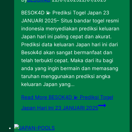
BESOK4D 💫 Prediksi Togel Japan 23
JANUARI 2025– Situs bandar togel resmi
indonesia menyediakan prediksi keluaran
Japan hari ini paling cepat dan akurat.
Prediksi data keluaran Japan hari ini dari
Besok4d akan sangat bermanfaat dan
telah terbukti cepat. Maka dari itu bagi
anda yang ingin bermain dan memasang
taruhan menggunakan prediksi angka
keluaran Japan yang…
Read More
BESOK4D 💫 Prediksi Togel
Japan Hari Ini 23 JANUARI 2025