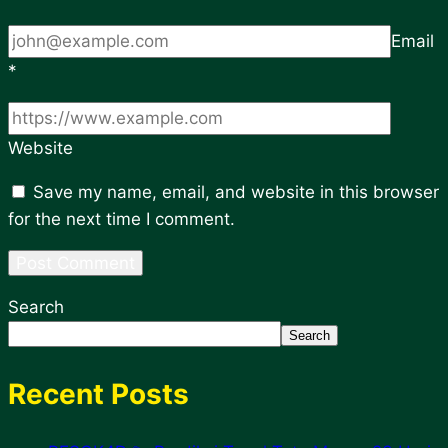
Email
*
Website
Save my name, email, and website in this browser
for the next time I comment.
Search
Search
Recent Posts