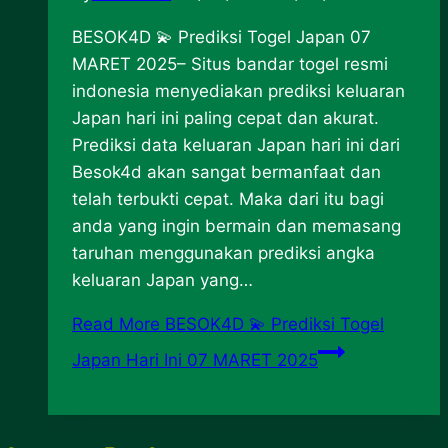
BESOK4D 💫 Prediksi Togel Japan 07
MARET 2025– Situs bandar togel resmi
indonesia menyediakan prediksi keluaran
Japan hari ini paling cepat dan akurat.
Prediksi data keluaran Japan hari ini dari
Besok4d akan sangat bermanfaat dan
telah terbukti cepat. Maka dari itu bagi
anda yang ingin bermain dan memasang
taruhan menggunakan prediksi angka
keluaran Japan yang…
Read More
BESOK4D 💫 Prediksi Togel
Japan Hari Ini 07 MARET 2025