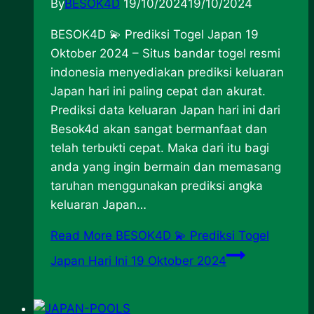
By
BESOK4D
19/10/2024
19/10/2024
BESOK4D 💫 Prediksi Togel Japan 19
Oktober 2024 – Situs bandar togel resmi
indonesia menyediakan prediksi keluaran
Japan hari ini paling cepat dan akurat.
Prediksi data keluaran Japan hari ini dari
Besok4d akan sangat bermanfaat dan
telah terbukti cepat. Maka dari itu bagi
anda yang ingin bermain dan memasang
taruhan menggunakan prediksi angka
keluaran Japan…
Read More
BESOK4D 💫 Prediksi Togel
Japan Hari Ini 19 Oktober 2024