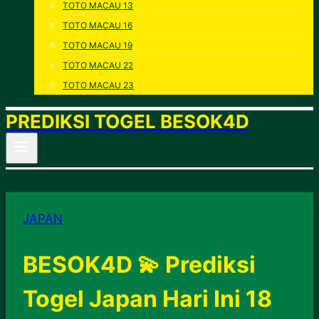
TOTO MACAU 13
TOTO MACAU 16
TOTO MACAU 19
TOTO MACAU 22
TOTO MACAU 23
PREDIKSI TOGEL BESOK4D
JAPAN
BESOK4D 💫 Prediksi
Togel Japan Hari Ini 18