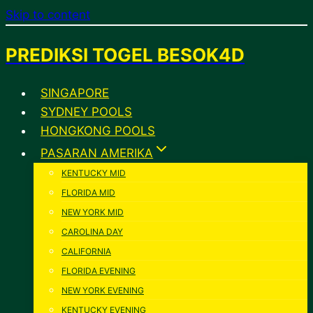
Skip to content
PREDIKSI TOGEL BESOK4D
SINGAPORE
SYDNEY POOLS
HONGKONG POOLS
PASARAN AMERIKA
KENTUCKY MID
FLORIDA MID
NEW YORK MID
CAROLINA DAY
CALIFORNIA
FLORIDA EVENING
NEW YORK EVENING
KENTUCKY EVENING