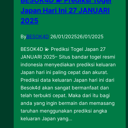
BESOK4D 💫 Prediksi Togel
Japan Hari Ini 27 JANUARI
2025
By
BESOK4D
26/01/2025
26/01/2025
BESOK4D 💫 Prediksi Togel Japan 27
JANUARI 2025– Situs bandar togel resmi
indonesia menyediakan prediksi keluaran
Japan hari ini paling cepat dan akurat.
Prediksi data keluaran Japan hari ini dari
Besok4d akan sangat bermanfaat dan
telah terbukti cepat. Maka dari itu bagi
anda yang ingin bermain dan memasang
taruhan menggunakan prediksi angka
keluaran Japan yang…