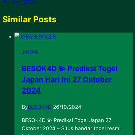
Oktober 2024
Similar Posts
JAPAN
BESOK4D 💫 Prediksi Togel
Japan Hari Ini 27 Oktober
2024
By
BESOK4D
26/10/2024
BESOK4D 💫 Prediksi Togel Japan 27
Oktober 2024 – Situs bandar togel resmi