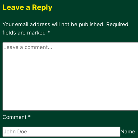
Leave a Reply
Your email address will not be published.
Required
fields are marked
*
Comment
*
Name