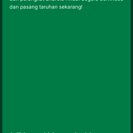
dan pasang taruhan sekarang!