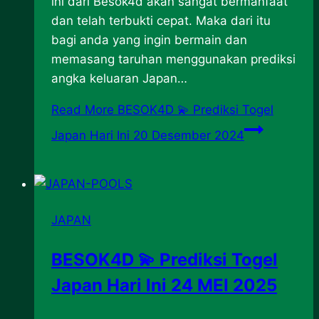
ini dari Besok4d akan sangat bermanfaat
dan telah terbukti cepat. Maka dari itu
bagi anda yang ingin bermain dan
memasang taruhan menggunakan prediksi
angka keluaran Japan…
Read More
BESOK4D 💫 Prediksi Togel
Japan Hari Ini 20 Desember 2024
JAPAN
BESOK4D 💫 Prediksi Togel
Japan Hari Ini 24 MEI 2025