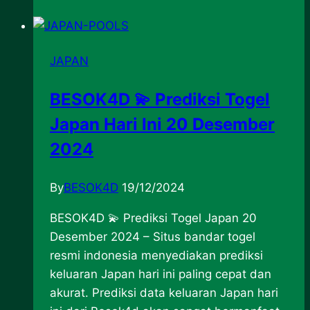
JAPAN
BESOK4D 💫 Prediksi Togel
Japan Hari Ini 20 Desember
2024
By
BESOK4D
19/12/2024
BESOK4D 💫 Prediksi Togel Japan 20
Desember 2024 – Situs bandar togel
resmi indonesia menyediakan prediksi
keluaran Japan hari ini paling cepat dan
akurat. Prediksi data keluaran Japan hari