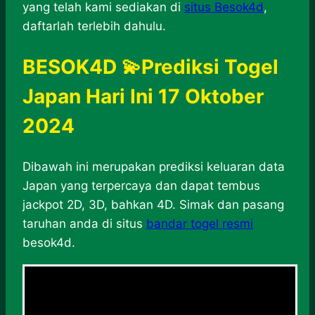
yang telah kami sediakan di
situs Besok4d
,
daftarlah terlebih dahulu.
BESOK4D 💫Prediksi Togel
Japan Hari Ini 17 Oktober
2024
Dibawah ini merupakan prediksi keluaran data
Japan yang terpercaya dan dapat tembus
jackpot 2D, 3D, bahkan 4D. Simak dan pasang
taruhan anda di situs
bandar togel resmi
besok4d.