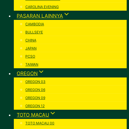
CAROLINA EVENING
PASARAN LAINNYA
CAMBODIA
BULLSEYE
CHINA
JAPAN
PCSO
TAIWAN
OREGON
OREGON 03
OREGON 06
OREGON 09
OREGON 12
TOTO MACAU
TOTO MACAU 00