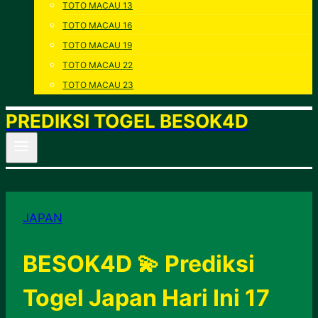
TOTO MACAU 13
TOTO MACAU 16
TOTO MACAU 19
TOTO MACAU 22
TOTO MACAU 23
PREDIKSI TOGEL BESOK4D
JAPAN
BESOK4D 💫 Prediksi
Togel Japan Hari Ini 17