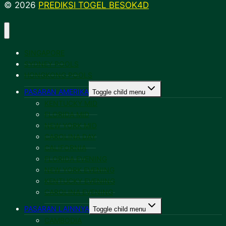
© 2026
PREDIKSI TOGEL BESOK4D
SINGAPORE
SYDNEY POOLS
HONGKONG POOLS
PASARAN AMERIKA
Toggle child menu
KENTUCKY MID
FLORIDA MID
NEW YORK MID
CAROLINA DAY
CALIFORNIA
FLORIDA EVENING
NEW YORK EVENING
KENTUCKY EVENING
CAROLINA EVENING
PASARAN LAINNYA
Toggle child menu
CAMBODIA