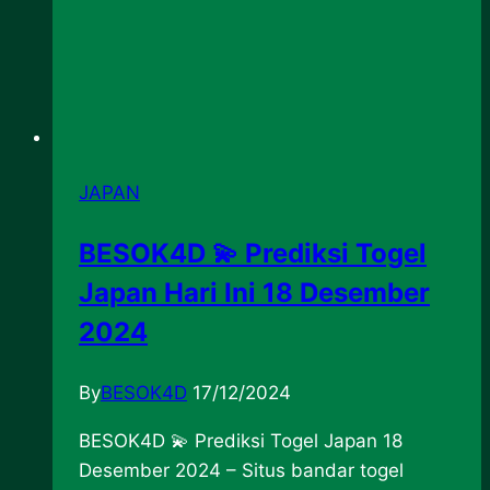
Japan Hari Ini 18 MARET
2025
By
BESOK4D
17/03/2025
17/03/2025
BESOK4D 💫 Prediksi Togel Japan 18
MARET 2025– Situs bandar togel resmi
indonesia menyediakan prediksi keluaran
Japan hari ini paling cepat dan akurat.
Prediksi data keluaran Japan hari ini dari
Besok4d akan sangat bermanfaat dan
telah terbukti cepat. Maka dari itu bagi
anda yang ingin bermain dan memasang
taruhan menggunakan prediksi angka
keluaran Japan yang…