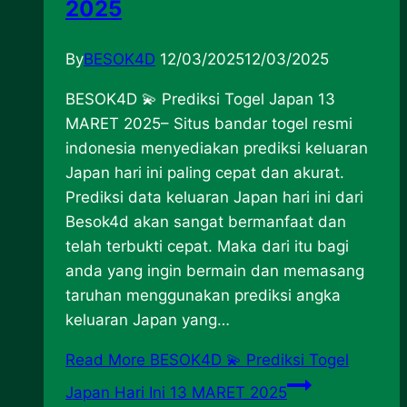
Japan Hari Ini 22 Desember
2024
By
BESOK4D
21/12/2024
BESOK4D 💫 Prediksi Togel Japan 22
Desember 2024 – Situs bandar togel
resmi indonesia menyediakan prediksi
keluaran Japan hari ini paling cepat dan
akurat. Prediksi data keluaran Japan hari
ini dari Besok4d akan sangat bermanfaat
dan telah terbukti cepat. Maka dari itu
bagi anda yang ingin bermain dan
memasang taruhan menggunakan prediksi
angka keluaran Japan…
Read More
BESOK4D 💫 Prediksi Togel