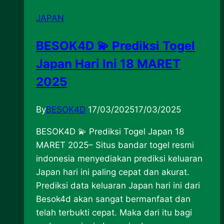
Comment
*
Name
*
Email
*
Website
Save my name, email, and website in this browser
for the next time I comment.
Search