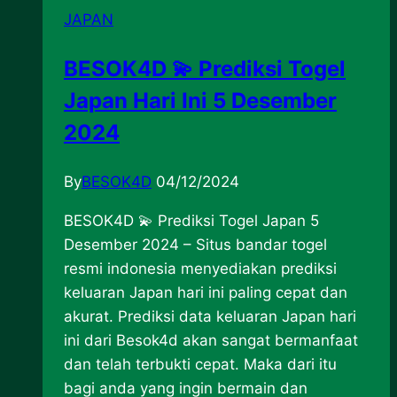
Read More
BESOK4D 💫 Prediksi Togel
Japan Hari Ini 18 Desember 2024
JAPAN
BESOK4D 💫 Prediksi Togel
Japan Hari Ini 13 MARET
2025
By
BESOK4D
12/03/2025
12/03/2025
BESOK4D 💫 Prediksi Togel Japan 13
MARET 2025– Situs bandar togel resmi
indonesia menyediakan prediksi keluaran