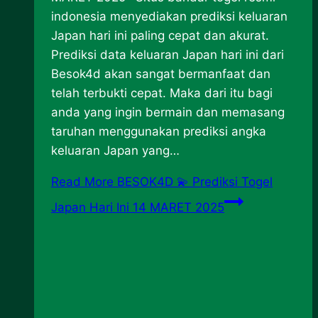
KENTUCKY EVENING
CAROLINA EVENING
PASARAN LAINNYA
Toggle child menu
CAMBODIA
BULLSEYE
CHINA
JAPAN
PCSO
TAIWAN
OREGON
Toggle child menu
OREGON 03
OREGON 06
OREGON 09
OREGON 12
TOTO MACAU
Toggle child menu
TOTO MACAU 00
TOTO MACAU 13
TOTO MACAU 16