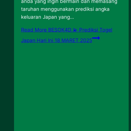
Search
Recent Posts
BESOK4D 💫 Prediksi Togel Toto Macau 23 Hari
Ini 01 JULI 2025
BESOK4D 💫 Prediksi Togel Hongkong Hari Ini 01
JULI 2025
BESOK4D 💫 Prediksi Togel Toto Macau 22 Hari
Ini 01 JULI 2025
BESOK4D 💫 Prediksi Togel Taiwan Hari Ini 01
JULI 2025
BESOK4D 💫 Prediksi Togel PCSO Hari Ini 01
JULI 2025
Recent Comments