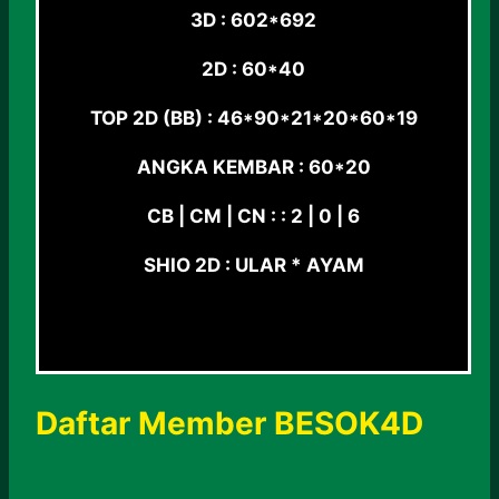
Daftar Member BESOK4D
Cukup tekan tombol daftar di atas, kemudian
ikuti langkah membuat akun yang diberikan
sampai selesai. Prosesnya cepat, aman, dan
yang terpenting juga tersedia banyak bonus
menarik seperti new member 10%.
Selain bonus new member juga tersedia Bonus
download aplikasi Rp. 10.000 yang bisa
didapat dengan cara mendownload aplikasi
dari perangkat android Anda. Segera donwload