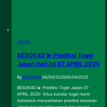
By
BESOK4D
15/06/2025
15/06/2025
BESOK4D 💫 Prediksi Togel Japan16 JUNI
2025 Situs bandar togel resmi indonesia
menyediakan prediksi keluaran Japan hari
ini paling cepat dan akurat. Prediksi data
keluaran Japan hari ini dari Besok4d akan
sangat bermanfaat dan telah terbukti
cepat. Maka dari itu bagi anda yang ingin
bermain dan memasang taruhan
menggunakan prediksi angka keluaran
Japan yang telah…
Read More
BESOK4D 💫 Prediksi Togel
Japan Hari Ini 16 JUNI 2025