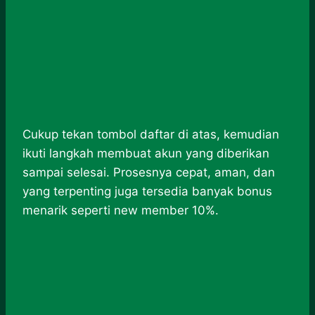
dan pasang taruhan sekarang!