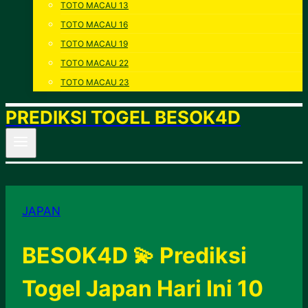
TOTO MACAU 13
TOTO MACAU 16
TOTO MACAU 19
TOTO MACAU 22
TOTO MACAU 23
PREDIKSI TOGEL BESOK4D
JAPAN
BESOK4D 💫 Prediksi
Togel Japan Hari Ini 10