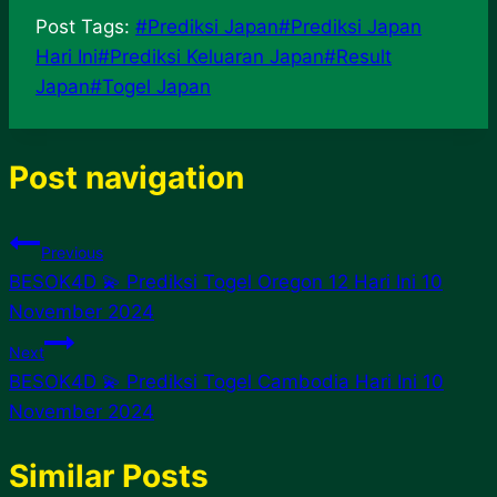
indonesia menyediakan prediksi keluaran
Japan hari ini paling cepat dan akurat.
Prediksi data keluaran Japan hari ini dari
Besok4d akan sangat bermanfaat dan
telah terbukti cepat. Maka dari itu bagi
anda yang ingin bermain dan memasang
taruhan menggunakan prediksi angka
keluaran Japan yang…
Read More
BESOK4D 💫 Prediksi Togel
Japan Hari Ini 12 februari 2025
JAPAN