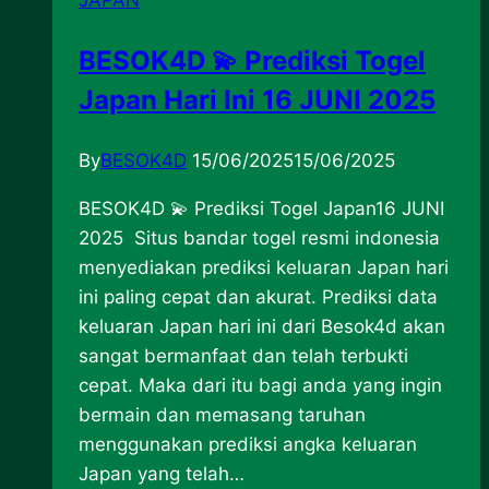
*
Email
*
Website
Save my name, email, and website in this browser
for the next time I comment.
Search
Search
Recent Posts