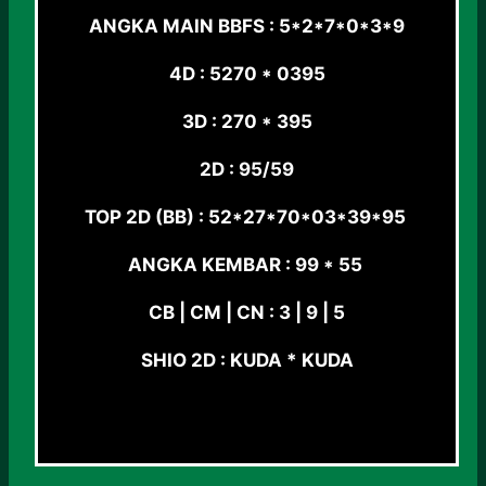
ANGKA MAIN BBFS : 5*2*7*0*3*9
4D : 5270 * 0395
3D : 270 * 395
2D : 95/59
TOP 2D (BB) : 52*27*70*03*39*95
ANGKA KEMBAR : 99 * 55
CB | CM | CN : 3 | 9 | 5
SHIO 2D : KUDA * KUDA