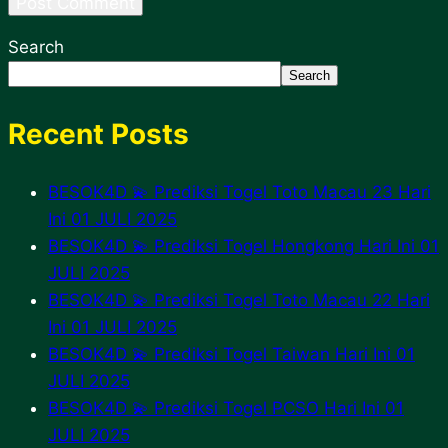
Recent Comments
No comments to show.
© 2026
PREDIKSI TOGEL BESOK4D
SINGAPORE
SYDNEY POOLS
HONGKONG POOLS
PASARAN AMERIKA
Toggle child menu
KENTUCKY MID
FLORIDA MID
NEW YORK MID
CAROLINA DAY