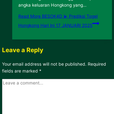
Comment
*
Name
*
Email
*
Website
Save my name, email, and website in this browser
for the next time I comment.