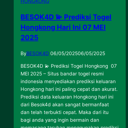
angka keluaran Hongkong…
Read More
BESOK4D 💫 Prediksi Togel
Hongkong Hari Ini 07 MEI 2025
HONGKONG
BESOK4D 💫 Prediksi Togel
Hongkong Hari Ini 8
JANUARI 2025
By
BESOK4D
07/01/2025
07/01/2025
BESOK4D 💫 Prediksi Togel Hongkong 8