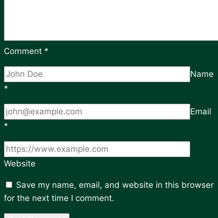
Search
Search
Recent Posts
BESOK4D 💫 Prediksi Togel Toto Macau 23 Hari
Ini 01 JULI 2025
BESOK4D 💫 Prediksi Togel Hongkong Hari Ini 01
JULI 2025
BESOK4D 💫 Prediksi Togel Toto Macau 22 Hari
Ini 01 JULI 2025
BESOK4D 💫 Prediksi Togel Taiwan Hari Ini 01
JULI 2025
BESOK4D 💫 Prediksi Togel PCSO Hari Ini 01
JULI 2025