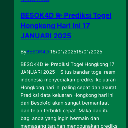
angka keluaran Hongkong yang…
Read More
BESOK4D 💫 Prediksi Togel
Hongkong Hari Ini 17 JANUARI 2025
Leave a Reply
Your email address will not be published.
Required
fields are marked
*