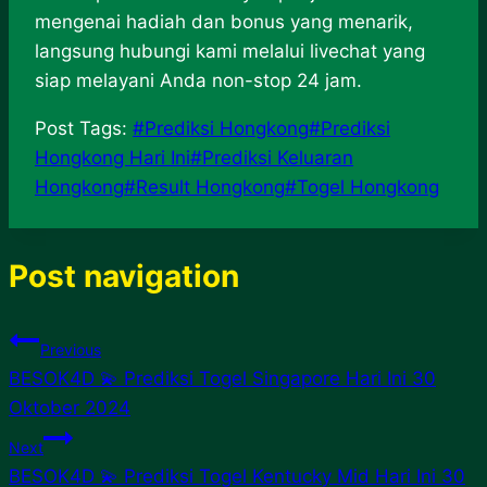
Oktober 2024
Similar Posts
HONGKONG
BESOK4D 💫 Prediksi Togel
Hongkong Hari Ini 27 MEI
2025
By
BESOK4D
26/05/2025
26/05/2025
BESOK4D 💫 Prediksi Togel Hongkong 27
MEI 2025 – Situs bandar togel resmi