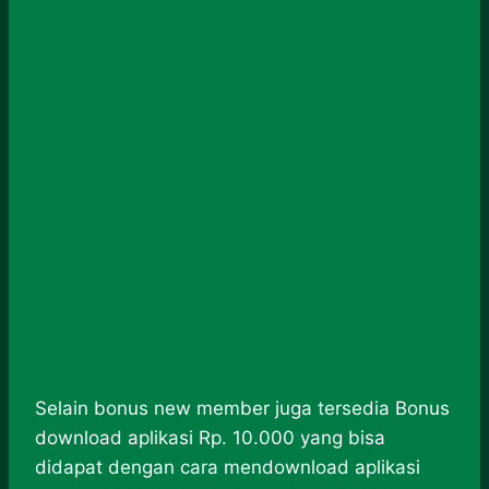
dan pasang taruhan sekarang!