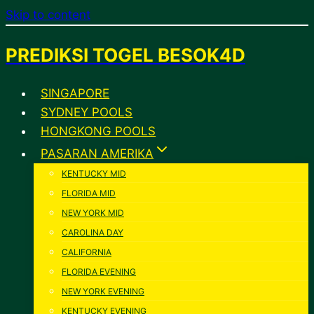
Skip to content
PREDIKSI TOGEL BESOK4D
SINGAPORE
SYDNEY POOLS
HONGKONG POOLS
PASARAN AMERIKA
KENTUCKY MID
FLORIDA MID
NEW YORK MID
CAROLINA DAY
CALIFORNIA
FLORIDA EVENING
NEW YORK EVENING
KENTUCKY EVENING