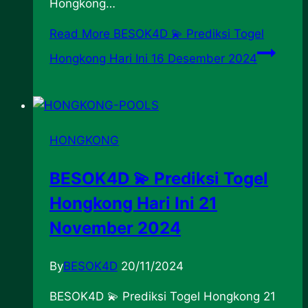
resmi indonesia menyediakan prediksi
keluaran Hongkong hari ini paling cepat
dan akurat. Prediksi data keluaran
Hongkong hari ini dari Besok4d akan
sangat bermanfaat dan telah terbukti
cepat. Maka dari itu bagi anda yang ingin
bermain dan memasang taruhan
menggunakan prediksi angka keluaran
Hongkong…
Read More
BESOK4D 💫 Prediksi Togel
Hongkong Hari Ini 21 November 2024
HONGKONG