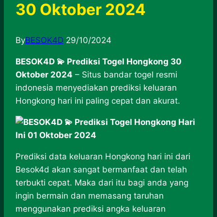
30 Oktober 2024
By
BESOK4D
29/10/2024
BESOK4D 💫 Prediksi Togel Hongkong 30
Oktober 2024
– Situs bandar togel resmi
indonesia menyediakan prediksi keluaran
Hongkong hari ini paling cepat dan akurat.
Prediksi data keluaran Hongkong hari ini dari
Besok4d akan sangat bermanfaat dan telah
terbukti cepat. Maka dari itu bagi anda yang
ingin bermain dan memasang taruhan
menggunakan prediksi angka keluaran