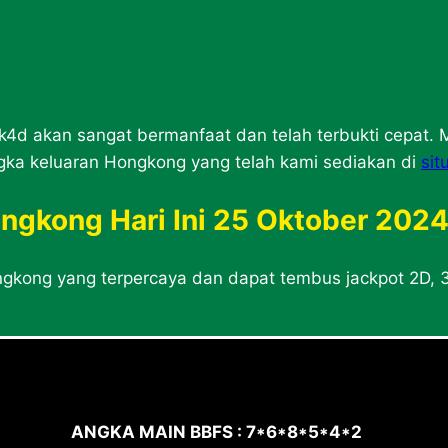
ANGKA MAIN BBFS : 7*6*8*5*4*2
4D : 7685 * 5427
3D : 685 * 427
2D : 27/72
TOP 2D (BB) : 76*68*85*54*42*27
ANGKA KEMBAR : 22 * 77
CB | CM | CN : 4 | 2 | 7
SHIO 2D : HARIMAU * ULAR