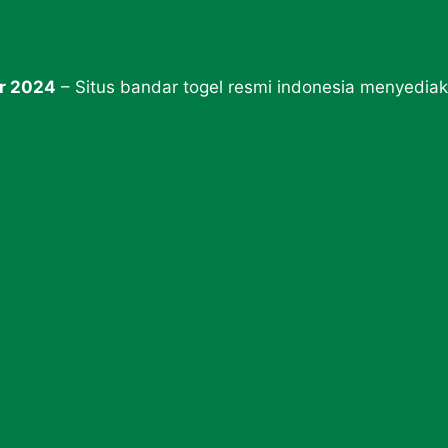
er 2024
– Situs bandar togel resmi indonesia menyediaka
ok4d akan sangat bermanfaat dan telah terbukti cepat. 
ka keluaran Hongkong yang telah kami sediakan di
sit
ngkong Hari Ini 25 Oktober 202
ngkong yang terpercaya dan dapat tembus jackpot 2D, 