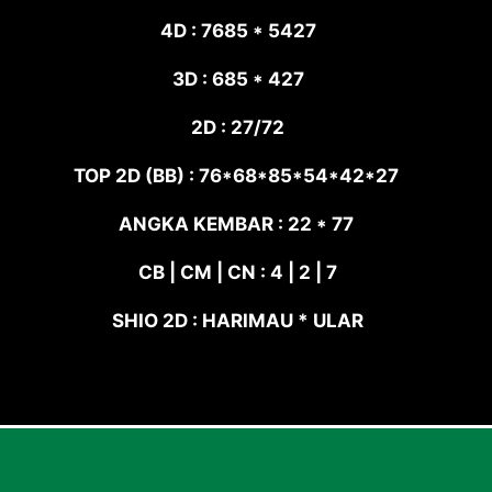
i langkah membuat akun yang diberikan sampai selesai.
 member 10%.
nload aplikasi Rp. 10.000 yang bisa didapat dengan c
an sekarang!