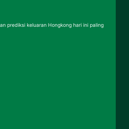
n prediksi keluaran Hongkong hari ini paling
Maka dari itu bagi anda yang ingin bermain
us Besok4d
, daftarlah terlebih dahulu.
4
3D, bahkan 4D. Simak dan pasang taruhan