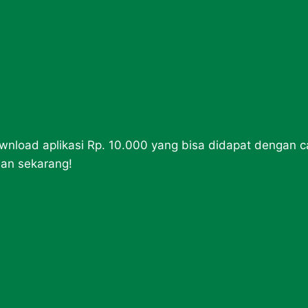
i yang kami berikan dan ingin mendapatkan lebih bany
chat yang siap melayani Anda non-stop 24 jam.
 Hari Ini
#
Prediksi Keluaran Hongkong
#
Result Hongkon
ober 2024
ktober 2024