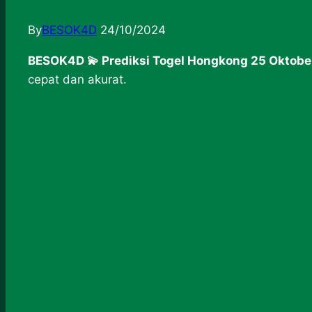
By
BESOK4D
24/10/2024
BESOK4D 💫 Prediksi Togel Hongkong 25 Oktob
cepat dan akurat.
Prediksi data keluaran Hongkong hari ini dari Bes
dan memasang taruhan menggunakan prediksi ang
BESOK4D 💫Prediksi Togel Ho
Dibawah ini merupakan prediksi keluaran data Ho
anda di situs
bandar togel resmi
besok4d.