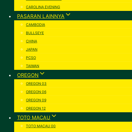
CAROLINA EVENING
PASARAN LAINNYA
CAMBODIA
BULLSEYE
CHINA
JAPAN
PCSO
TAIWAN
OREGON
OREGON 03
OREGON 06
OREGON 09
OREGON 12
TOTO MACAU
TOTO MACAU 00