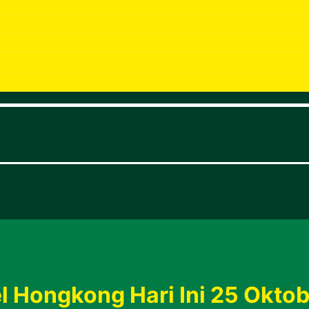
l Hongkong Hari Ini 25 Okto