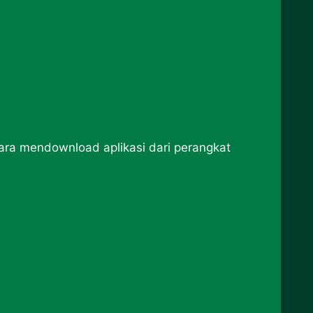
ak penjelasan mengenai hadiah dan bonus
g
#
Togel Hongkong