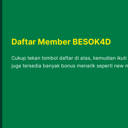
Jadilah crazy rich bersama kami dengan hadiah ter