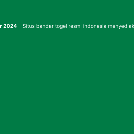
er 2024
– Situs bandar togel resmi indonesia menyediaka
ok4d akan sangat bermanfaat dan telah terbukti cepat. 
ka keluaran Hongkong yang telah kami sediakan di
sit
ngkong Hari Ini 24 Oktober 202
ngkong yang terpercaya dan dapat tembus jackpot 2D, 