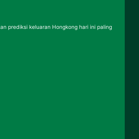
n prediksi keluaran Hongkong hari ini paling
Maka dari itu bagi anda yang ingin bermain
us Besok4d
, daftarlah terlebih dahulu.
4
3D, bahkan 4D. Simak dan pasang taruhan