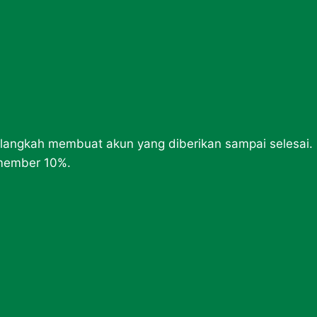
besar yang telah tersedia.