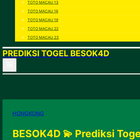
TOTO MACAU 13
TOTO MACAU 16
TOTO MACAU 19
TOTO MACAU 22
TOTO MACAU 23
PREDIKSI TOGEL BESOK4D
HONGKONG
BESOK4D 💫 Prediksi Toge