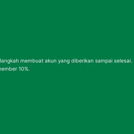
besar yang telah tersedia.