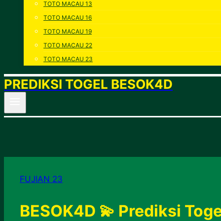
TOTO MACAU 13
TOTO MACAU 16
TOTO MACAU 19
TOTO MACAU 22
TOTO MACAU 23
PREDIKSI TOGEL BESOK4D
FUJIAN 23
BESOK4D 💫 Prediksi Togel