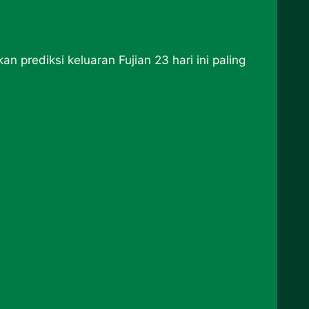
n prediksi keluaran Fujian 23 hari ini paling
Maka dari itu bagi anda yang ingin bermain dan
sok4d
, daftarlah terlebih dahulu.
4
3D, bahkan 4D. Simak dan pasang taruhan