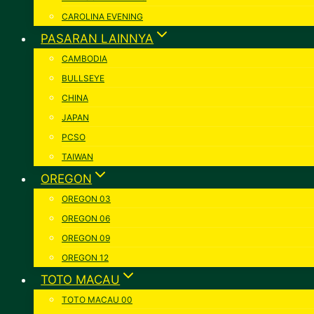
CAROLINA EVENING
PASARAN LAINNYA
CAMBODIA
BULLSEYE
CHINA
JAPAN
PCSO
TAIWAN
OREGON
OREGON 03
OREGON 06
OREGON 09
OREGON 12
TOTO MACAU
TOTO MACAU 00