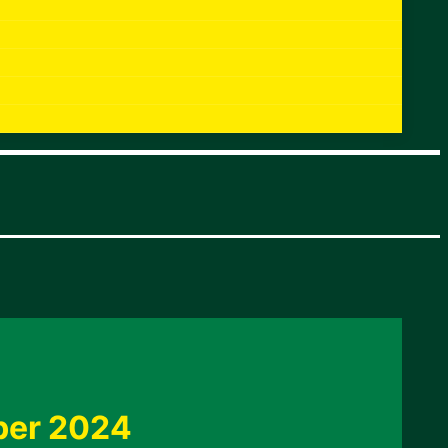
mber 2024