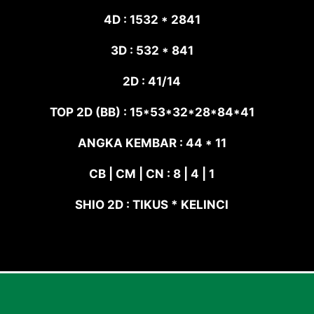
i langkah membuat akun yang diberikan sampai selesai.
 member 10%.
nload aplikasi Rp. 10.000 yang bisa didapat dengan c
an sekarang!