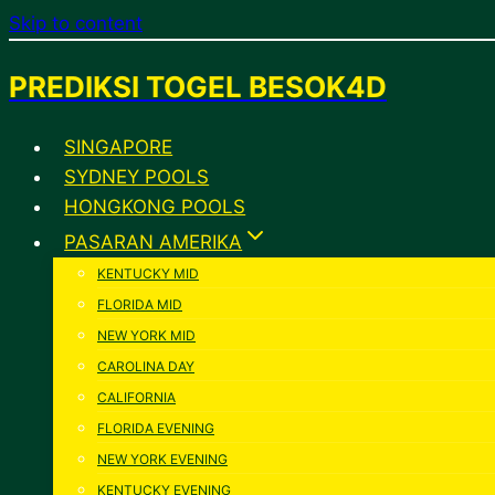
Skip to content
PREDIKSI TOGEL BESOK4D
SINGAPORE
SYDNEY POOLS
HONGKONG POOLS
PASARAN AMERIKA
KENTUCKY MID
FLORIDA MID
NEW YORK MID
CAROLINA DAY
CALIFORNIA
FLORIDA EVENING
NEW YORK EVENING
KENTUCKY EVENING