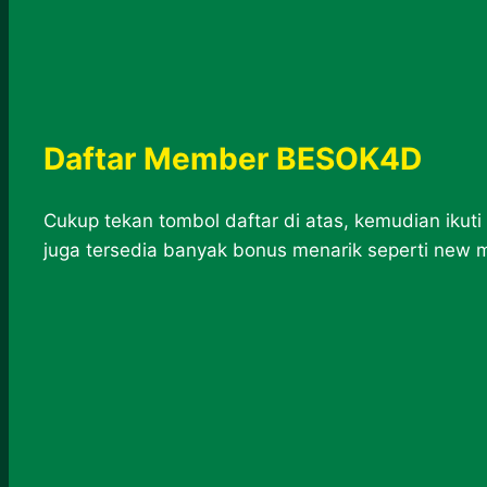
Jadilah crazy rich bersama kami dengan hadiah ter