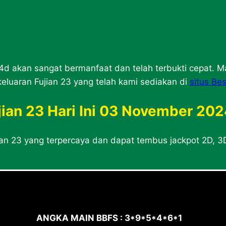
ANGKA MAIN BBFS : 3*9*5*4*6*1
4D : 3954
* 4613
3D : 954 * 613
2D : 13/31
TOP 2D (BB) : 39*95*54*46*61*13
ANGKA KEMBAR : 11 * 33
CB | CM | CN : 6 | 1 | 3
SHIO 2D : NAGA * ANJING