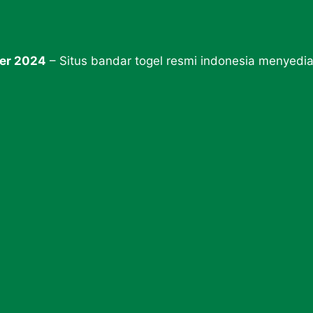
ber 2024
– Situs bandar togel resmi indonesia menyediaka
ok4d akan sangat bermanfaat dan telah terbukti cepat. 
luaran Fujian 23 yang telah kami sediakan di
situs Be
ian 23 Hari Ini 03 November 20
jian 23 yang terpercaya dan dapat tembus jackpot 2D, 