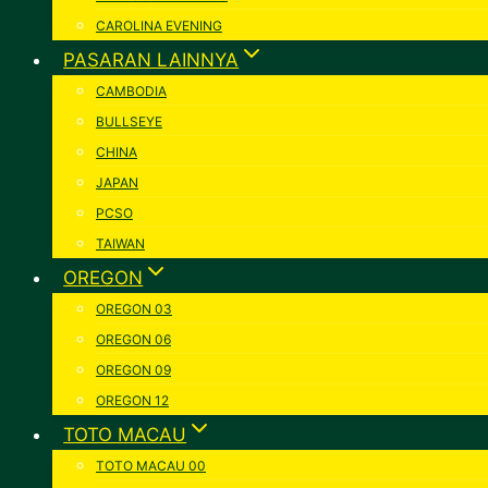
CAROLINA EVENING
PASARAN LAINNYA
CAMBODIA
BULLSEYE
CHINA
JAPAN
PCSO
TAIWAN
OREGON
OREGON 03
OREGON 06
OREGON 09
OREGON 12
TOTO MACAU
TOTO MACAU 00