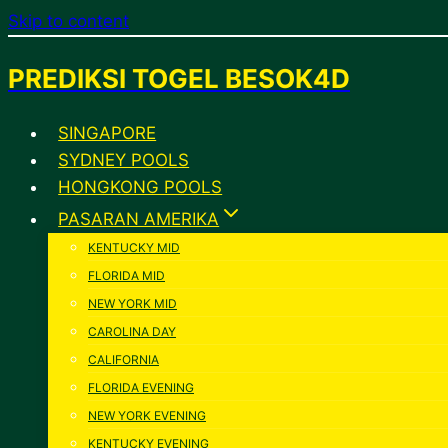
Skip to content
PREDIKSI TOGEL BESOK4D
SINGAPORE
SYDNEY POOLS
HONGKONG POOLS
PASARAN AMERIKA
KENTUCKY MID
FLORIDA MID
NEW YORK MID
CAROLINA DAY
CALIFORNIA
FLORIDA EVENING
NEW YORK EVENING
KENTUCKY EVENING