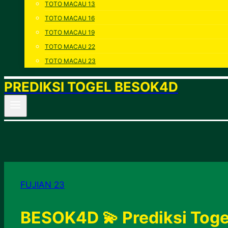
TOTO MACAU 13
TOTO MACAU 16
TOTO MACAU 19
TOTO MACAU 22
TOTO MACAU 23
PREDIKSI TOGEL BESOK4D
FUJIAN 23
BESOK4D 💫 Prediksi Togel