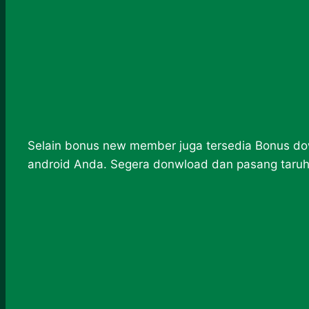
Untuk kalian yang kurang paham dengan informas
yang menarik, langsung hubungi kami melalui live
Post Tags:
#
Prediksi Fujian 23
#
Prediksi Keluaran F
Post navigation
Previous
BESOK4D 💫 Prediksi Togel Fujian 20 Hari Ini 03 Nov
Next
BESOK4D 💫 Prediksi Togel Bullseye Hari Ini 03 Nove