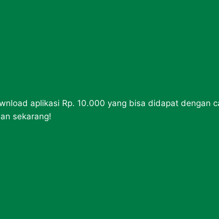
i yang kami berikan dan ingin mendapatkan lebih bany
chat yang siap melayani Anda non-stop 24 jam.
ujian 23
#
rediksi Fujian 23 Hari Ini
#
Result Fujian 23
#
Tog
ember 2024
mber 2024