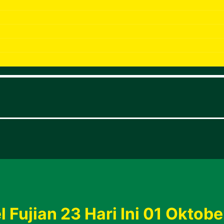
 Fujian 23 Hari Ini 01 Oktob