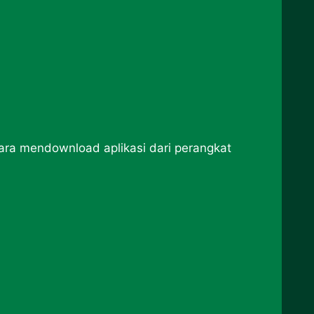
ak penjelasan mengenai hadiah dan bonus
el Fujian 23