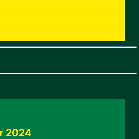
er 2024