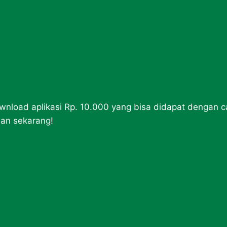
i yang kami berikan dan ingin mendapatkan lebih bany
chat yang siap melayani Anda non-stop 24 jam.
ujian 23
#
rediksi Fujian 23 Hari Ini
#
Result Fujian 23
#
Tog
ber 2024
ber 2024