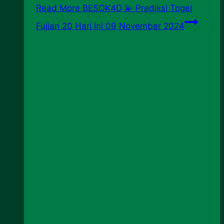
FUJIAN 20
BESOK4D 💫 Prediksi Togel
Fujian 20 Hari Ini 07 Oktober
2024
By
BESOK4D
07/10/2024
BESOK4D 💫 Prediksi Togel Fujian 20 07
Oktober 2024 – Situs bandar togel resmi
indonesia menyediakan prediksi keluaran
Fujian 20 hari ini paling cepat dan akurat.
Prediksi data keluaran Fujian 20 hari ini