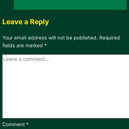
Name
*
Email
*
Website
Save my name, email, and website in this browser
for the next time I comment.
Search
Search