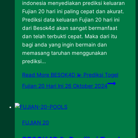
Fujian 20 Hari Ini 09
November 2024
By
BESOK4D
08/11/2024
BESOK4D 💫 Prediksi Togel Fujian 20 09
November 2024 – Situs bandar togel
resmi indonesia menyediakan prediksi
keluaran Fujian 20 hari ini paling cepat dan
akurat. Prediksi data keluaran Fujian 20
hari ini dari Besok4d akan sangat
bermanfaat dan telah terbukti cepat.
Maka dari itu bagi anda yang ingin
bermain dan memasang taruhan
menggunakan prediksi…