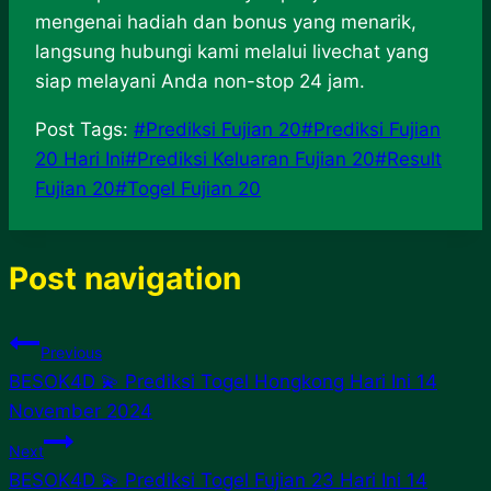
November 2024
Similar Posts
FUJIAN 20
BESOK4D 💫 Prediksi Togel
Fujian 20 Hari Ini 07
Desember 2024
By
BESOK4D
06/12/2024
BESOK4D 💫 Prediksi Togel Fujian 20 07
Desember – Situs bandar togel resmi