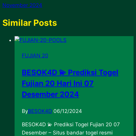
indonesia menyediakan prediksi keluaran
Fujian 20 hari ini paling cepat dan akurat.
Prediksi data keluaran Fujian 20 hari ini
dari Besok4d akan sangat bermanfaat
dan telah terbukti cepat. Maka dari itu
bagi anda yang ingin bermain dan
memasang taruhan menggunakan prediksi
angka…
Read More
BESOK4D 💫 Prediksi Togel
Fujian 20 Hari Ini 07 Desember 2024
FUJIAN 20