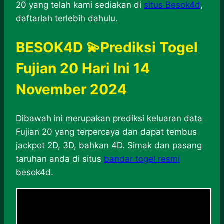
20 yang telah kami sediakan di
situs Besok4d
,
daftarlah terlebih dahulu.
BESOK4D 💫Prediksi Togel
Fujian 20 Hari Ini 14
November 2024
Dibawah ini merupakan prediksi keluaran data
Fujian 20 yang terpercaya dan dapat tembus
jackpot 2D, 3D, bahkan 4D. Simak dan pasang
taruhan anda di situs
bandar togel resmi
besok4d.