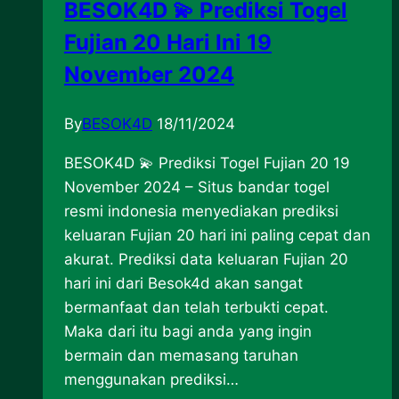
Read More
BESOK4D 💫 Prediksi Togel
Fujian 20 Hari Ini 19 November 2024
FUJIAN 20
BESOK4D 💫 Prediksi Togel
Fujian 20 Hari Ini 26 Oktober
2024
By
BESOK4D
25/10/2024
BESOK4D 💫 Prediksi Togel Fujian 20 26
Oktober 2024 – Situs bandar togel resmi
indonesia menyediakan prediksi keluaran