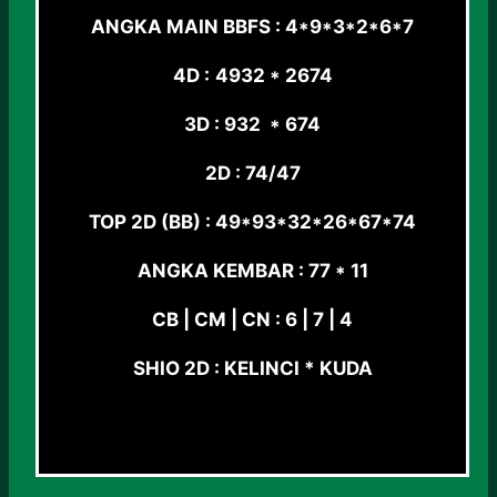
ANGKA MAIN BBFS : 4*9*3*2*6*7
4D :
4932
* 2674
3D : 932 * 674
2D : 74/47
TOP 2D (BB) : 49*93*32*26*67*74
ANGKA KEMBAR : 77 * 11
CB | CM | CN : 6 | 7 | 4
SHIO 2D : KELINCI * KUDA