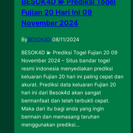
Read More
BESOK4D 💫 Prediksi Togel
Fujian 20 Hari Ini 09 November 2024