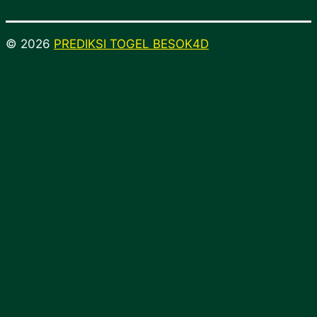
PASARAN LAINNYA
Toggle child menu
CAMBODIA
BULLSEYE
CHINA
JAPAN
PCSO
TAIWAN
OREGON
Toggle child menu
OREGON 03
OREGON 06
OREGON 09
OREGON 12
TOTO MACAU
Toggle child menu
TOTO MACAU 00
TOTO MACAU 13
TOTO MACAU 16
TOTO MACAU 19
TOTO MACAU 22
TOTO MACAU 23