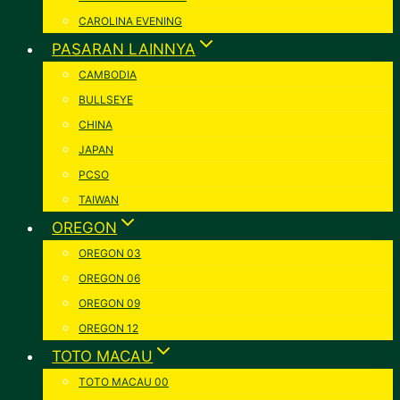
CAROLINA EVENING
PASARAN LAINNYA
CAMBODIA
BULLSEYE
CHINA
JAPAN
PCSO
TAIWAN
OREGON
OREGON 03
OREGON 06
OREGON 09
OREGON 12
TOTO MACAU
TOTO MACAU 00