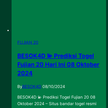
Fujian 20 Hari Ini 06
Desember 2024
By
BESOK4D
05/12/2024
BESOK4D 💫 Prediksi Togel Fujian 20 06
Desember – Situs bandar togel resmi
indonesia menyediakan prediksi keluaran
Fujian 20 hari ini paling cepat dan akurat.
Prediksi data keluaran Fujian 20 hari ini
dari Besok4d akan sangat bermanfaat
dan telah terbukti cepat. Maka dari itu
bagi anda yang ingin bermain dan
memasang taruhan menggunakan prediksi
angka…