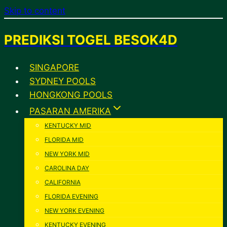
Skip to content
PREDIKSI TOGEL BESOK4D
SINGAPORE
SYDNEY POOLS
HONGKONG POOLS
PASARAN AMERIKA
KENTUCKY MID
FLORIDA MID
NEW YORK MID
CAROLINA DAY
CALIFORNIA
FLORIDA EVENING
NEW YORK EVENING
KENTUCKY EVENING