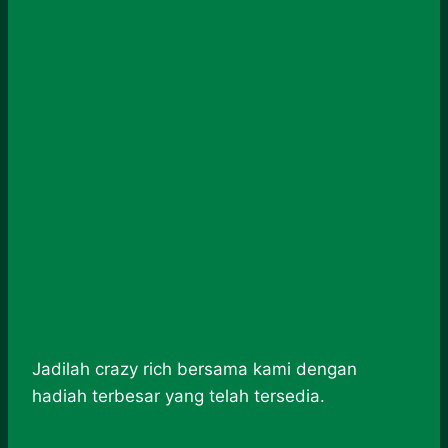
mengenai hadiah dan bonus yang menarik,
langsung hubungi kami melalui livechat yang
siap melayani Anda non-stop 24 jam.
Post Tags:
#
Prediksi Fujian 20
#
Prediksi Fujian
20 Hari Ini
#
Prediksi Keluaran Fujian 20
#
Result
Fujian 20
#
Togel Fujian 20
Post navigation
Previous
BESOK4D 💫 Prediksi Togel Hongkong Hari Ini 12
November 2024
Next
BESOK4D 💫 Prediksi Togel Fujian 23 Hari Ini 12