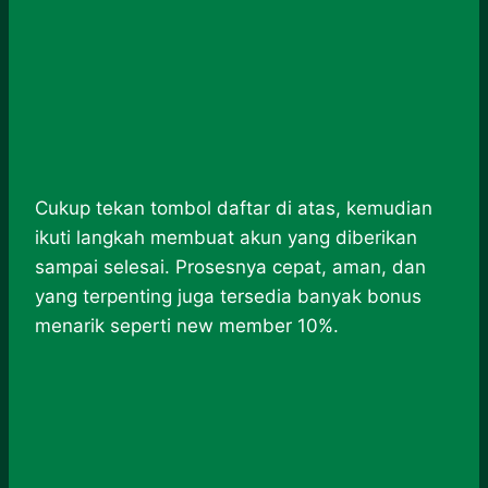
dan pasang taruhan sekarang!