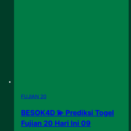
keluaran Fujian 20 hari ini paling cepat dan
akurat. Prediksi data keluaran Fujian 20
hari ini dari Besok4d akan sangat
bermanfaat dan telah terbukti cepat.
Maka dari itu bagi anda yang ingin
bermain dan memasang taruhan
menggunakan prediksi…
Read More
BESOK4D 💫 Prediksi Togel
Fujian 20 Hari Ini 06 November 2024
FUJIAN 20
BESOK4D 💫 Prediksi Togel