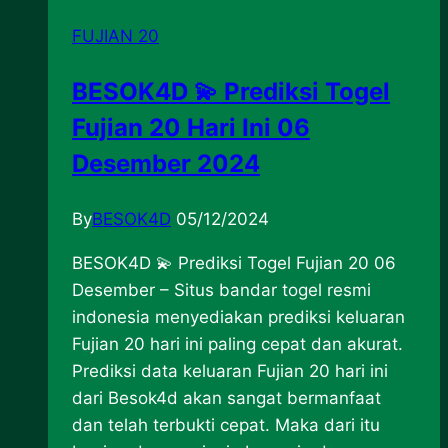
Comment
*
Name
*
Email
*
Website
Save my name, email, and website in this browser
for the next time I comment.
Search