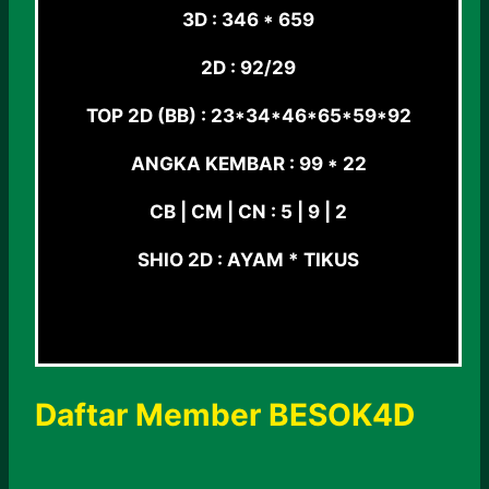
Daftar Member BESOK4D
Cukup tekan tombol daftar di atas, kemudian
ikuti langkah membuat akun yang diberikan
sampai selesai. Prosesnya cepat, aman, dan
yang terpenting juga tersedia banyak bonus
menarik seperti new member 10%.
Selain bonus new member juga tersedia Bonus
download aplikasi Rp. 10.000 yang bisa
didapat dengan cara mendownload aplikasi
dari perangkat android Anda. Segera donwload