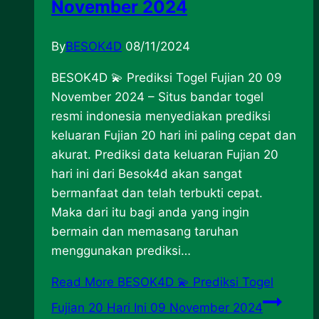
Fujian 20 Hari Ini 13 Oktober
2024
By
BESOK4D
12/10/2024
BESOK4D 💫 Prediksi Togel Fujian 20 13
Oktober 2024 – Situs bandar togel resmi
indonesia menyediakan prediksi keluaran
Fujian 20 hari ini paling cepat dan akurat.
Prediksi data keluaran Fujian 20 hari ini
dari Besok4d akan sangat bermanfaat
dan telah terbukti cepat. Maka dari itu
bagi anda yang ingin bermain dan
memasang taruhan menggunakan
prediksi…
Read More
BESOK4D 💫 Prediksi Togel