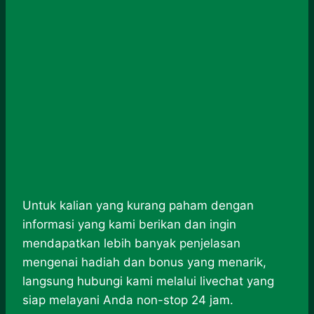
November 2024
Similar Posts
FUJIAN 20
BESOK4D 💫 Prediksi Togel
Fujian 20 Hari Ini 29 Oktober
2024
By
BESOK4D
28/10/2024
BESOK4D 💫 Prediksi Togel Fujian 20 29
Oktober 2024 – Situs bandar togel resmi