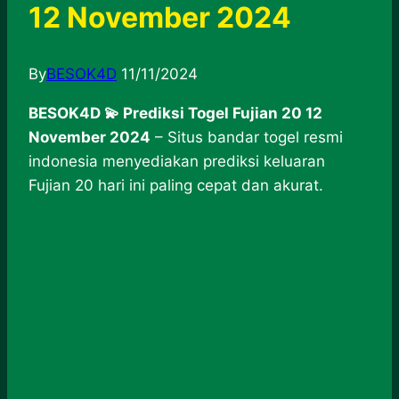
12 November 2024
By
BESOK4D
11/11/2024
BESOK4D 💫 Prediksi Togel Fujian 20 12
November 2024
– Situs bandar togel resmi
indonesia menyediakan prediksi keluaran
Fujian 20 hari ini paling cepat dan akurat.
Prediksi data keluaran Fujian 20 hari ini dari
Besok4d akan sangat bermanfaat dan telah
terbukti cepat. Maka dari itu bagi anda yang
ingin bermain dan memasang taruhan
menggunakan prediksi angka keluaran Fujian