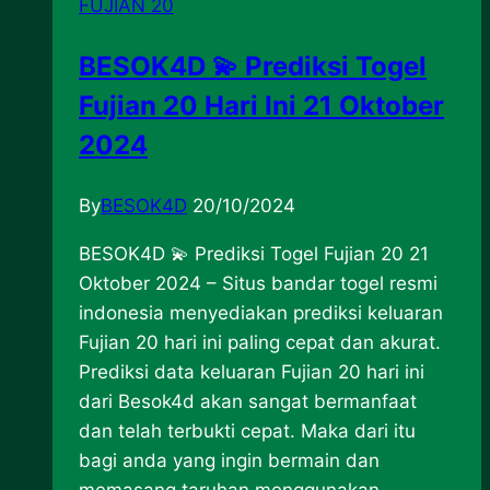
Fujian 20 Hari Ini 21 Desember 2024
FUJIAN 20
BESOK4D 💫 Prediksi Togel
Fujian 20 Hari Ini 25
November 2024
By
BESOK4D
24/11/2024
BESOK4D 💫 Prediksi Togel Fujian 20 25
November 2024 – Situs bandar togel
resmi indonesia menyediakan prediksi