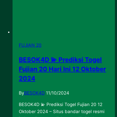
No comments to show.
© 2026
PREDIKSI TOGEL BESOK4D
SINGAPORE
SYDNEY POOLS
HONGKONG POOLS
PASARAN AMERIKA
Toggle child menu
KENTUCKY MID
FLORIDA MID
NEW YORK MID
CAROLINA DAY
CALIFORNIA
FLORIDA EVENING
NEW YORK EVENING