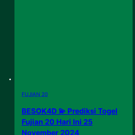
Fujian 20 hari ini paling cepat dan akurat.
Prediksi data keluaran Fujian 20 hari ini
dari Besok4d akan sangat bermanfaat
dan telah terbukti cepat. Maka dari itu
bagi anda yang ingin bermain dan
memasang taruhan menggunakan
prediksi…
Read More
BESOK4D 💫 Prediksi Togel
Fujian 20 Hari Ini 12 Oktober 2024
FUJIAN 20
BESOK4D 💫 Prediksi Togel