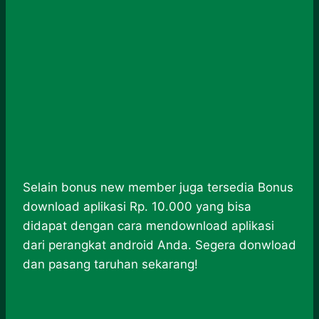
hadiah terbesar yang telah tersedia.
Untuk kalian yang kurang paham dengan
informasi yang kami berikan dan ingin
mendapatkan lebih banyak penjelasan
mengenai hadiah dan bonus yang menarik,