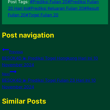
Fujian 20 hari ini paling cepat dan akurat.
Prediksi data keluaran Fujian 20 hari ini
dari Besok4d akan sangat bermanfaat
dan telah terbukti cepat. Maka dari itu
bagi anda yang ingin bermain dan
memasang taruhan menggunakan
prediksi…
Read More
BESOK4D 💫 Prediksi Togel
Fujian 20 Hari Ini 21 Oktober 2024
FUJIAN 20
BESOK4D 💫 Prediksi Togel