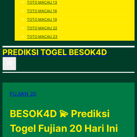
TOTO MACAU 13
TOTO MACAU 16
TOTO MACAU 19
TOTO MACAU 22
TOTO MACAU 23
PREDIKSI TOGEL BESOK4D
FUJIAN 20
BESOK4D 💫 Prediksi
Togel Fujian 20 Hari Ini