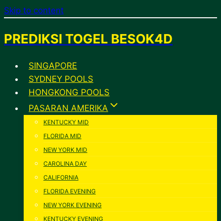
Skip to content
PREDIKSI TOGEL BESOK4D
SINGAPORE
SYDNEY POOLS
HONGKONG POOLS
PASARAN AMERIKA
KENTUCKY MID
FLORIDA MID
NEW YORK MID
CAROLINA DAY
CALIFORNIA
FLORIDA EVENING
NEW YORK EVENING
KENTUCKY EVENING