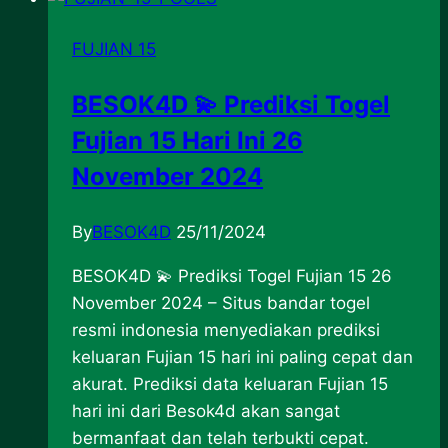
FUJIAN 15
BESOK4D 💫 Prediksi Togel
Fujian 15 Hari Ini 26
November 2024
By
BESOK4D
25/11/2024
BESOK4D 💫 Prediksi Togel Fujian 15 26
November 2024 – Situs bandar togel
resmi indonesia menyediakan prediksi
keluaran Fujian 15 hari ini paling cepat dan
akurat. Prediksi data keluaran Fujian 15
hari ini dari Besok4d akan sangat
bermanfaat dan telah terbukti cepat.