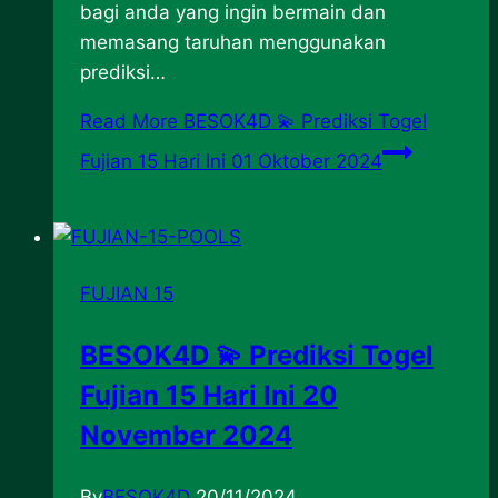
bagi anda yang ingin bermain dan
memasang taruhan menggunakan
prediksi…
Read More
BESOK4D 💫 Prediksi Togel
Fujian 15 Hari Ini 01 Oktober 2024
FUJIAN 15
BESOK4D 💫 Prediksi Togel
Fujian 15 Hari Ini 20
November 2024
By
BESOK4D
20/11/2024