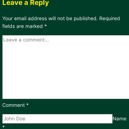
Leave a Reply
Your email address will not be published.
Required
fields are marked
*
Comment
*
Name
*