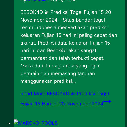
BESOK4D 💫 Prediksi Togel Fujian 15 20
November 2024 – Situs bandar togel
resmi indonesia menyediakan prediksi
keluaran Fujian 15 hari ini paling cepat dan
akurat. Prediksi data keluaran Fujian 15
hari ini dari Besok4d akan sangat
bermanfaat dan telah terbukti cepat.
Maka dari itu bagi anda yang ingin
bermain dan memasang taruhan
menggunakan prediksi…
Read More
BESOK4D 💫 Prediksi Togel
Fujian 15 Hari Ini 20 November 2024