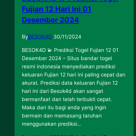
BESOK4D 💫 Prediksi Togel
Fujian 12 Hari Ini 28 Oktober
2024
By
BESOK4D
27/10/2024
BESOK4D 💫 Prediksi Togel Fujian 12 28
Oktober 2024 – Situs bandar togel resmi
indonesia menyediakan prediksi keluaran
Fujian 12 hari ini paling cepat dan akurat.
Prediksi data keluaran Fujian 12 hari ini
dari Besok4d akan sangat bermanfaat
dan telah terbukti cepat. Maka dari itu
bagi anda yang ingin bermain dan
memasang taruhan menggunakan