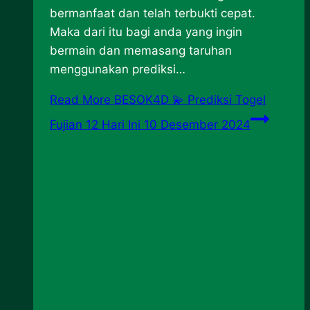
BESOK4D 💫 Prediksi Togel Fujian 12 01
Desember 2024 – Situs bandar togel
resmi indonesia menyediakan prediksi
keluaran Fujian 12 hari ini paling cepat dan
akurat. Prediksi data keluaran Fujian 12
hari ini dari Besok4d akan sangat
bermanfaat dan telah terbukti cepat.
Maka dari itu bagi anda yang ingin
bermain dan memasang taruhan
menggunakan prediksi…
Read More
BESOK4D 💫 Prediksi Togel
Fujian 12 Hari Ini 01 Desember 2024
FUJIAN 12