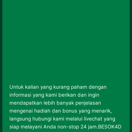
Next
BESOK4D 💫 Prediksi Togel Florida Mid Hari Ini 13
November 2024
Similar Posts
FUJIAN 12
BESOK4D 💫 Prediksi Togel
Fujian 12 Hari Ini 10
Desember 2024
By
BESOK4D
09/12/2024