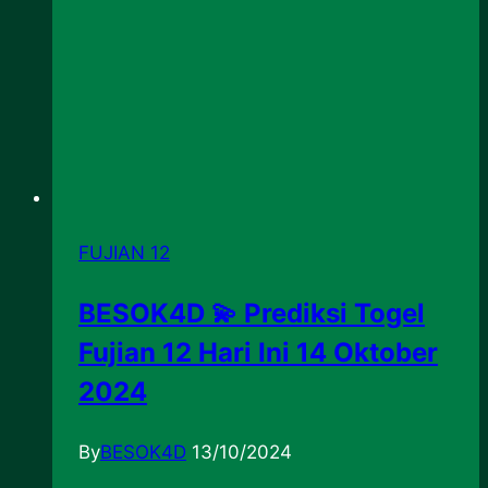
BESOK4D 💫 Prediksi Togel
Fujian 12 Hari Ini 22 Oktober
2024
By
BESOK4D
21/10/2024
BESOK4D 💫 Prediksi Togel Fujian 12 19
Oktober 2024 – Situs bandar togel resmi
indonesia menyediakan prediksi keluaran
Fujian 12 hari ini paling cepat dan akurat.
Prediksi data keluaran Fujian 12 hari ini
dari Besok4d akan sangat bermanfaat
dan telah terbukti cepat. Maka dari itu
bagi anda yang ingin bermain dan
memasang taruhan menggunakan