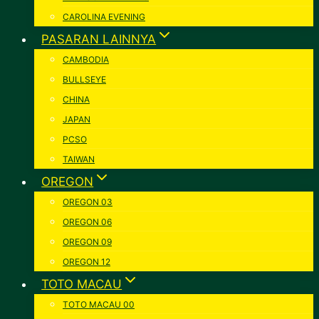
CAROLINA EVENING
PASARAN LAINNYA
CAMBODIA
BULLSEYE
CHINA
JAPAN
PCSO
TAIWAN
OREGON
OREGON 03
OREGON 06
OREGON 09
OREGON 12
TOTO MACAU
TOTO MACAU 00