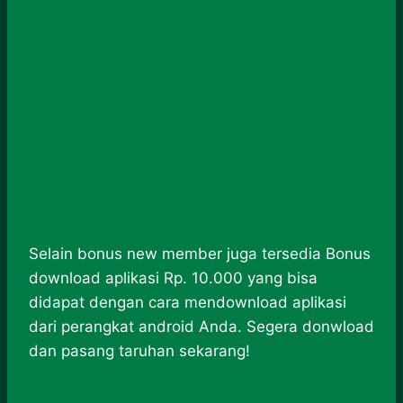
Jadilah crazy rich bersama kami dengan
hadiah terbesar yang telah tersedia.
Untuk kalian yang kurang paham dengan
informasi yang kami berikan dan ingin
mendapatkan lebih banyak penjelasan