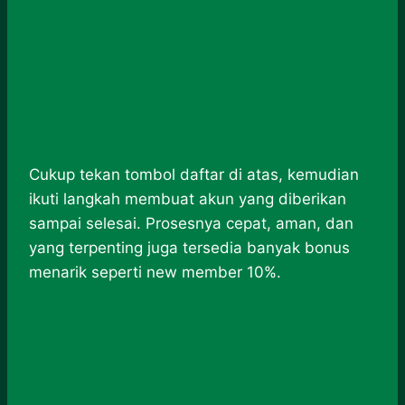
dan pasang taruhan sekarang!