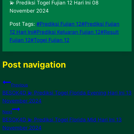
BESOK4D 💫 Prediksi Togel Fujian 12 10
Desember 2024 – Situs bandar togel
resmi indonesia menyediakan prediksi
keluaran Fujian 12 hari ini paling cepat dan
akurat. Prediksi data keluaran Fujian 12
hari ini dari Besok4d akan sangat
bermanfaat dan telah terbukti cepat.
Maka dari itu bagi anda yang ingin
bermain dan memasang taruhan
menggunakan prediksi…
Read More
BESOK4D 💫 Prediksi Togel
Fujian 12 Hari Ini 10 Desember 2024