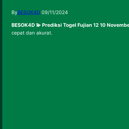
By
BESOK4D
09/11/2024
BESOK4D 💫 Prediksi Togel Fujian 12 10 Novemb
cepat dan akurat.
Prediksi data keluaran Fujian 12 hari ini dari Bes
memasang taruhan menggunakan prediksi angka kel
BESOK4D 💫Prediksi Togel Fuj
Dibawah ini merupakan prediksi keluaran data Fuj
anda di situs
bandar togel resmi
besok4d.