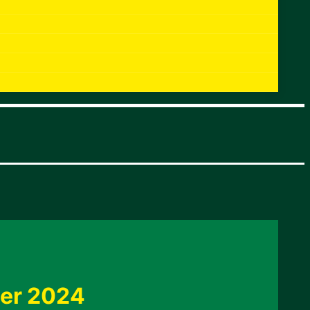
ber 2024