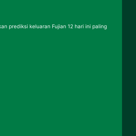
 prediksi keluaran Fujian 12 hari ini paling
aka dari itu bagi anda yang ingin bermain dan
sok4d
, daftarlah terlebih dahulu.
4
3D, bahkan 4D. Simak dan pasang taruhan