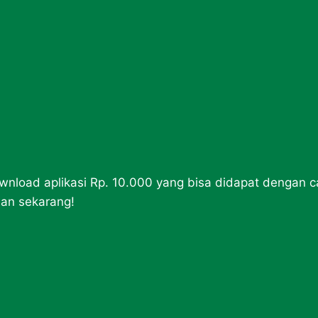
i yang kami berikan dan ingin mendapatkan lebih bany
chat yang siap melayani Anda non-stop 24 jam.
ri Ini
#
Prediksi Keluaran Fujian 12
#
Result Fujian 12
#
Toge
November 2024