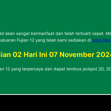
ANGKA MAIN BBFS : 2*3*4*9*7*5
4D : 3764*1249
3D : 286*153
2D : 23*79
TOP 2D (BB) : 35*83*84*93*83*37
ANGKA KEMBAR : 33*55
CB | CM | CN : 6 | 3 | 9
SHIO 2D : ANJING*KUDA