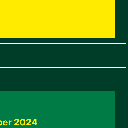
mber 2024