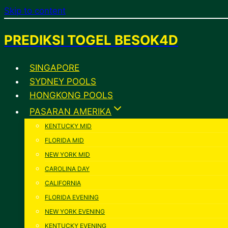
Skip to content
PREDIKSI TOGEL BESOK4D
SINGAPORE
SYDNEY POOLS
HONGKONG POOLS
PASARAN AMERIKA
KENTUCKY MID
FLORIDA MID
NEW YORK MID
CAROLINA DAY
CALIFORNIA
FLORIDA EVENING
NEW YORK EVENING
KENTUCKY EVENING