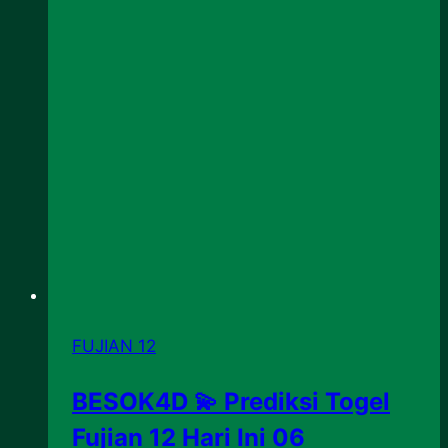
TOTO MACAU 19
TOTO MACAU 22
TOTO MACAU 23