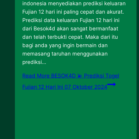
Read More
BESOK4D 💫 Prediksi Togel
Fujian 13 Hari Ini 02 November 2024
FUJIAN 12
BESOK4D 💫 Prediksi Togel
Fujian 12 Hari Ini 18
November 2024
By
BESOK4D
17/11/2024
BESOK4D 💫 Prediksi Togel Fujian 12 18
November 2024 – Situs bandar togel
resmi indonesia menyediakan prediksi