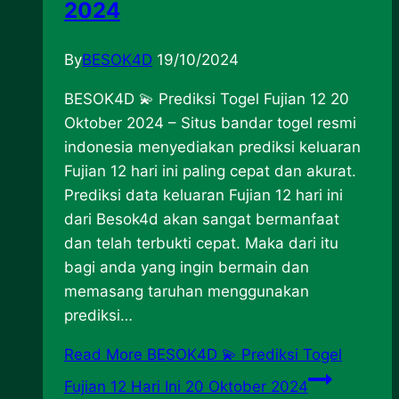
Fujian 12 Hari Ini 06
November 2024
By
BESOK4D
05/11/2024
BESOK4D 💫 Prediksi Togel Fujian 12 06
November 2024 – Situs bandar togel
resmi indonesia menyediakan prediksi
keluaran Fujian 12 hari ini paling cepat dan
akurat. Prediksi data keluaran Fujian 12
hari ini dari Besok4d akan sangat
bermanfaat dan telah terbukti cepat.
Maka dari itu bagi anda yang ingin
bermain dan memasang taruhan
menggunakan prediksi…