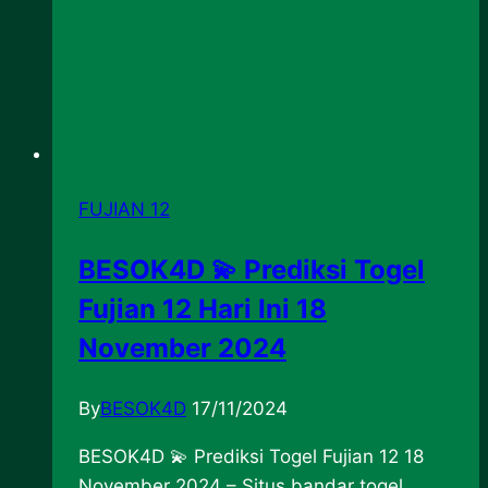
No comments to show.
© 2026
PREDIKSI TOGEL BESOK4D
SINGAPORE
SYDNEY POOLS
HONGKONG POOLS
PASARAN AMERIKA
Toggle child menu
KENTUCKY MID
FLORIDA MID
NEW YORK MID
CAROLINA DAY
CALIFORNIA
FLORIDA EVENING
NEW YORK EVENING