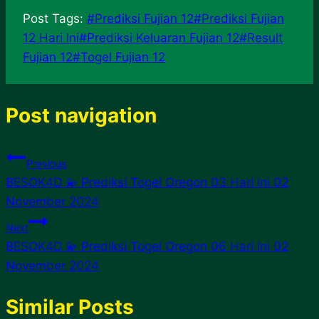
resmi indonesia menyediakan prediksi
keluaran Fujian 12 hari ini paling cepat dan
akurat. Prediksi data keluaran Fujian 12
hari ini dari Besok4d akan sangat
bermanfaat dan telah terbukti cepat.
Maka dari itu bagi anda yang ingin
bermain dan memasang taruhan
menggunakan prediksi…
Read More
BESOK4D 💫 Prediksi Togel
Fujian 12 Hari Ini 20 Desember 2024
FUJIAN 12