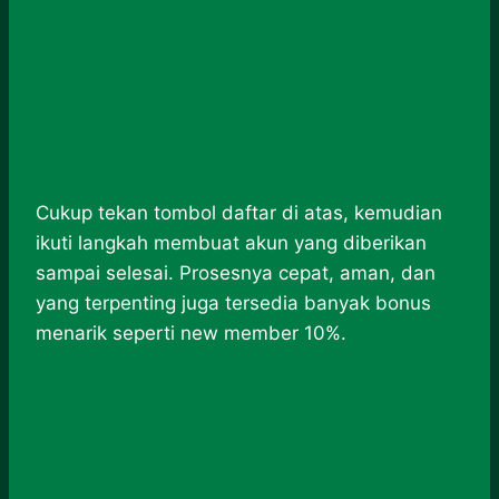
dan pasang taruhan sekarang!