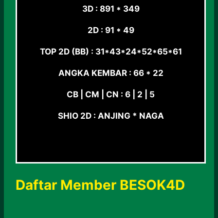
Daftar Member BESOK4D
Cukup tekan tombol daftar di atas, kemudian
ikuti langkah membuat akun yang diberikan
sampai selesai. Prosesnya cepat, aman, dan
yang terpenting juga tersedia banyak bonus
menarik seperti new member 10%.
Selain bonus new member juga tersedia Bonus
download aplikasi Rp. 10.000 yang bisa
didapat dengan cara mendownload aplikasi
dari perangkat android Anda. Segera donwload