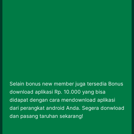
Jadilah crazy rich bersama kami dengan
hadiah terbesar yang telah tersedia.
Untuk kalian yang kurang paham dengan
informasi yang kami berikan dan ingin
mendapatkan lebih banyak penjelasan