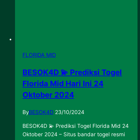
Florida Mid Hari Ini 09 APRIL
2025
By
BESOK4D
08/04/2025
08/04/2025
BESOK4D 💫 Prediksi Togel Florida Mid 09
APRIL 2025 – Situs bandar togel resmi
indonesia menyediakan prediksi keluaran
Florida Mid hari ini paling cepat dan
akurat. Prediksi data keluaran Florida Mid
hari ini dari Besok4d akan sangat
bermanfaat dan telah terbukti cepat.
Maka dari itu bagi anda yang ingin
bermain dan memasang taruhan
menggunakan prediksi…