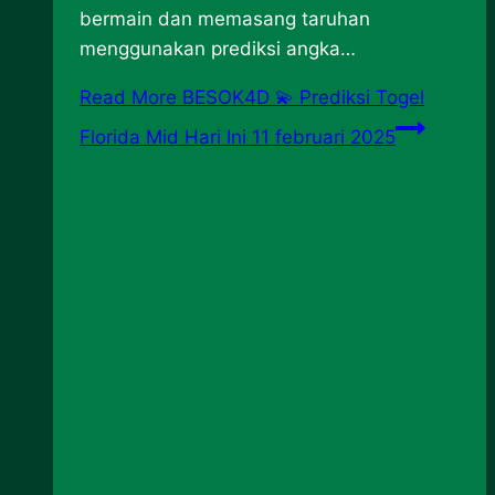
Florida Mid hari ini paling cepat dan
akurat. Prediksi data keluaran Florida Mid
hari ini dari Besok4d akan sangat
bermanfaat dan telah terbukti cepat.
Maka dari itu bagi anda yang ingin
bermain dan memasang taruhan
menggunakan prediksi angka…
Read More
BESOK4D 💫 Prediksi Togel
Florida Mid Hari Ini 09 februari 2025
FLORIDA MID
BESOK4D 💫 Prediksi Togel