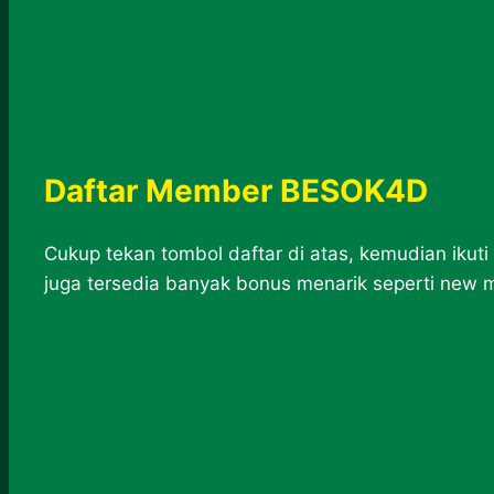
Jadilah crazy rich bersama kami dengan hadiah ter