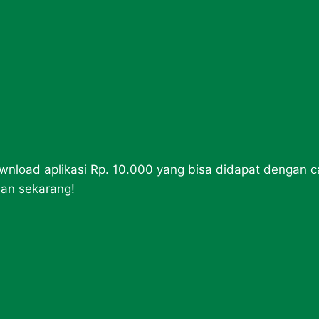
i yang kami berikan dan ingin mendapatkan lebih bany
chat yang siap melayani Anda non-stop 24 jam.
ida Evening Hari Ini
#
Prediksi Keluaran Florida Evening
#
R
 11 November 2024