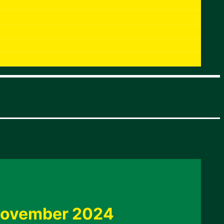
1 November 2024