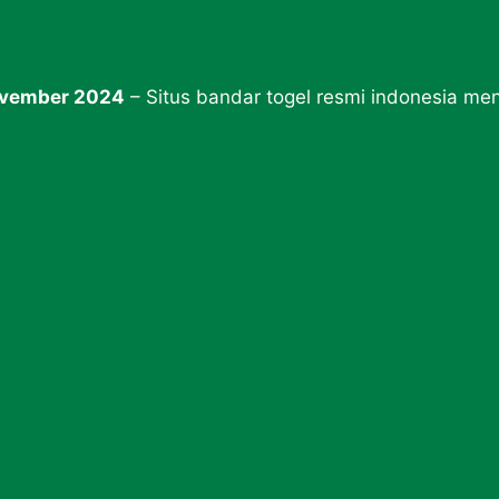
November 2024
– Situs bandar togel resmi indonesia men
ri Besok4d akan sangat bermanfaat dan telah terbukti ce
ksi angka keluaran Florida Evening yang telah kami s
rida Evening Hari Ini 11 Novemb
orida Evening yang terpercaya dan dapat tembus jackpo