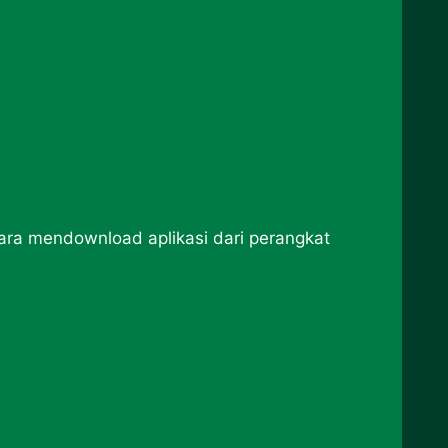
ak penjelasan mengenai hadiah dan bonus
esult Florida Evening
#
Togel Florida Evening