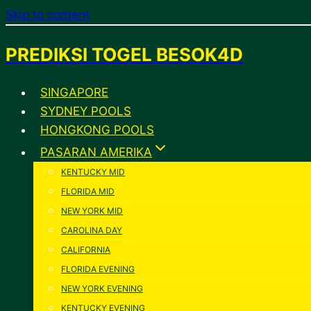
Skip to content
PREDIKSI TOGEL BESOK4D
SINGAPORE
SYDNEY POOLS
HONGKONG POOLS
PASARAN AMERIKA
KENTUCKY MID
FLORIDA MID
NEW YORK MID
CAROLINA DAY
CALIFORNIA
FLORIDA EVENING
NEW YORK EVENING
KENTUCKY EVENING