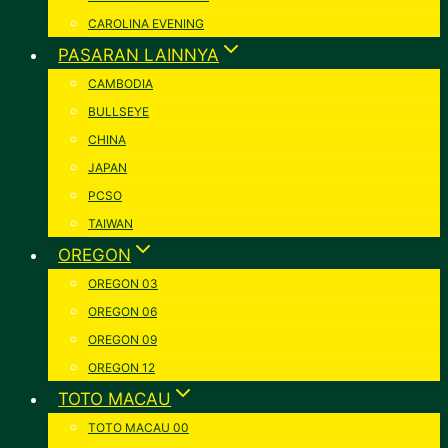
CAROLINA EVENING
PASARAN LAINNYA
CAMBODIA
BULLSEYE
CHINA
JAPAN
PCSO
TAIWAN
OREGON
OREGON 03
OREGON 06
OREGON 09
OREGON 12
TOTO MACAU
TOTO MACAU 00