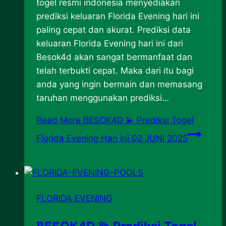
togel resmi indonesia menyediakan
prediksi keluaran Florida Evening hari ini
paling cepat dan akurat. Prediksi data
keluaran Florida Evening hari ini dari
Besok4d akan sangat bermanfaat dan
telah terbukti cepat. Maka dari itu bagi
anda yang ingin bermain dan memasang
taruhan menggunakan prediksi…
Read More
BESOK4D 💫 Prediksi Togel
Florida Evening Hari Ini 02 JUNI 2025
FLORIDA EVENING