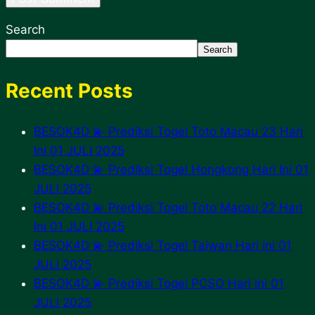
Search
Search
Recent Posts
BESOK4D 💫 Prediksi Togel Toto Macau 23 Hari
Ini 01 JULI 2025
BESOK4D 💫 Prediksi Togel Hongkong Hari Ini 01
JULI 2025
BESOK4D 💫 Prediksi Togel Toto Macau 22 Hari
Ini 01 JULI 2025
BESOK4D 💫 Prediksi Togel Taiwan Hari Ini 01
JULI 2025
BESOK4D 💫 Prediksi Togel PCSO Hari Ini 01
JULI 2025