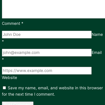
Comment
*
Name
*
Email
*
Website
Save my name, email, and website in this browser
for the next time I comment.