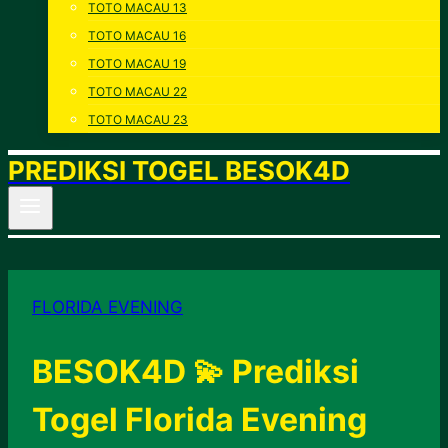
TOTO MACAU 13
TOTO MACAU 16
TOTO MACAU 19
TOTO MACAU 22
TOTO MACAU 23
PREDIKSI TOGEL BESOK4D
FLORIDA EVENING
BESOK4D 💫 Prediksi
Togel Florida Evening