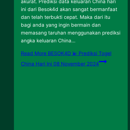
CAROLINA DAY
CALIFORNIA
FLORIDA EVENING
NEW YORK EVENING
KENTUCKY EVENING
CAROLINA EVENING
PASARAN LAINNYA
Toggle child menu
CAMBODIA
BULLSEYE
CHINA
JAPAN
PCSO
TAIWAN
OREGON
Toggle child menu
OREGON 03
OREGON 06
OREGON 09
OREGON 12