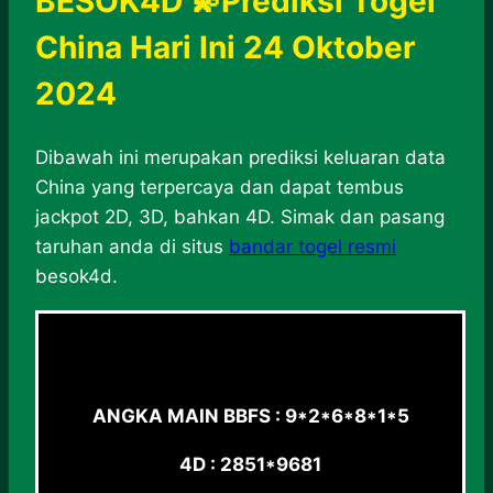
ANGKA MAIN BBFS : 9*2*6*8*1*5
4D : 2851*9681
3D : 825*912
2D : 29*92
TOP 2D (BB) : 65*52*16*25*56
ANGKA KEMBAR : 22*55
CB | CM | CN : 4 | 1 | 8
SHIO 2D : NAGA*AYAM