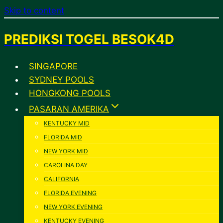
Skip to content
PREDIKSI TOGEL BESOK4D
SINGAPORE
SYDNEY POOLS
HONGKONG POOLS
PASARAN AMERIKA
KENTUCKY MID
FLORIDA MID
NEW YORK MID
CAROLINA DAY
CALIFORNIA
FLORIDA EVENING
NEW YORK EVENING
KENTUCKY EVENING