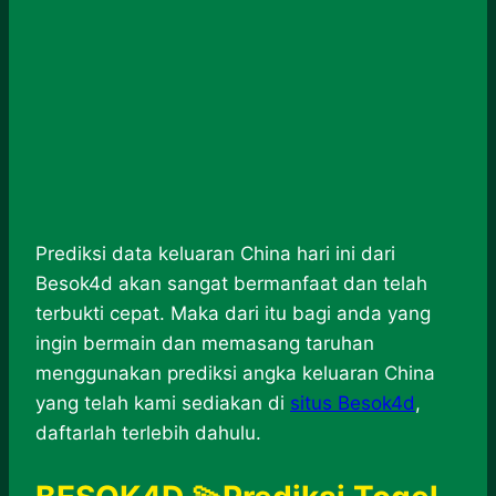
yang telah kami sediakan di
situs Besok4d
,
daftarlah terlebih dahulu.
BESOK4D 💫Prediksi Togel
China Hari Ini 24 Oktober
2024
Dibawah ini merupakan prediksi keluaran data
China yang terpercaya dan dapat tembus
jackpot 2D, 3D, bahkan 4D. Simak dan pasang
taruhan anda di situs
bandar togel resmi
besok4d.