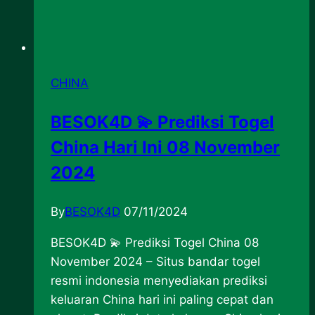
JULI 2025
Recent Comments
No comments to show.
© 2026
PREDIKSI TOGEL BESOK4D
SINGAPORE
SYDNEY POOLS
HONGKONG POOLS
PASARAN AMERIKA
Toggle child menu
KENTUCKY MID
FLORIDA MID
NEW YORK MID