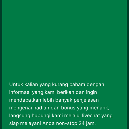
Oktober 2024
Similar Posts
CHINA
BESOK4D 💫 Prediksi Togel
China Hari Ini 04 februari
2025
By
BESOK4D
03/02/2025
03/02/2025
BESOK4D 💫 Prediksi Togel China 04