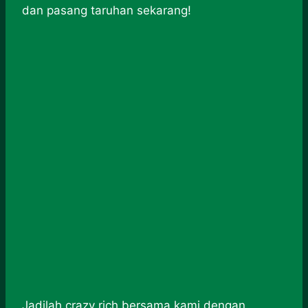
Untuk kalian yang kurang paham dengan
informasi yang kami berikan dan ingin
mendapatkan lebih banyak penjelasan
mengenai hadiah dan bonus yang menarik,
langsung hubungi kami melalui livechat yang
siap melayani Anda non-stop 24 jam.
Post Tags:
#
Prediksi Carolina Evening
#
Prediksi
Carolina Evening Hari Ini
#
Prediksi Keluaran
Carolina Evening
#
Result Carolina
Evening
#
Togel Carolina Evening
Post navigation
Previous
BESOK4D 💫 Prediksi Togel Carolina Day Hari Ini 4