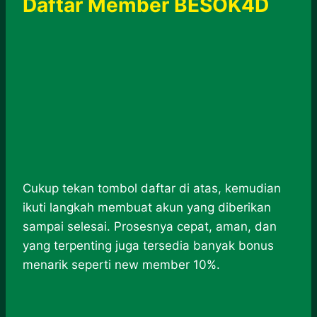
download aplikasi Rp. 10.000 yang bisa
didapat dengan cara mendownload aplikasi
dari perangkat android Anda. Segera donwload
dan pasang taruhan sekarang!