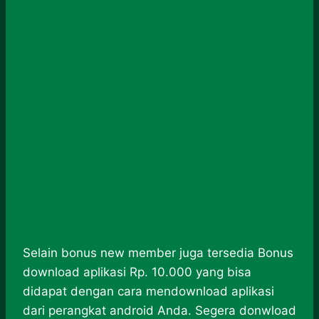
Jadilah crazy rich bersama kami dengan
hadiah terbesar yang telah tersedia.