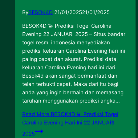
BESOK4D 💫 Prediksi Togel Carolina
Evening 19 November 2024 – Situs
bandar togel resmi indonesia
menyediakan prediksi keluaran Carolina
Evening hari ini paling cepat dan akurat.
Prediksi data keluaran Carolina Evening
hari ini dari Besok4d akan sangat
bermanfaat dan telah terbukti cepat.
Maka dari itu bagi anda yang ingin
bermain dan memasang taruhan
menggunakan prediksi…
Read More
BESOK4D 💫 Prediksi Togel
Carolina Evening Hari Ini 19 November
2024