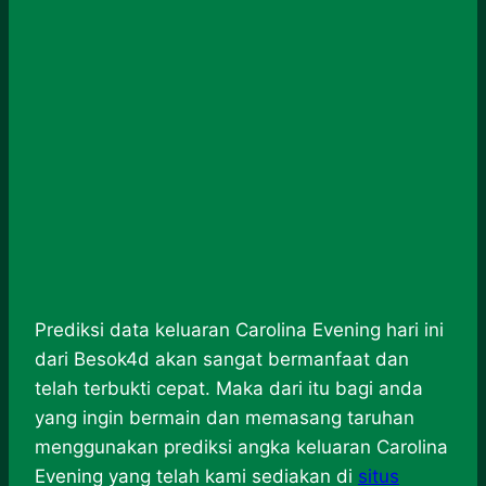
telah terbukti cepat. Maka dari itu bagi anda
yang ingin bermain dan memasang taruhan
menggunakan prediksi angka keluaran Carolina
Evening yang telah kami sediakan di
situs
Besok4d
, daftarlah terlebih dahulu.
BESOK4D 💫Prediksi Togel
Carolina Evening Hari Ini 4
November 2024
Dibawah ini merupakan prediksi keluaran data
Carolina Evening yang terpercaya dan dapat
tembus jackpot 2D, 3D, bahkan 4D. Simak dan
pasang taruhan anda di situs
bandar togel
resmi
besok4d.