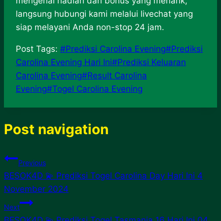
By
BESOK4D
01/04/2025
01/04/2025
BESOK4D 💫 Prediksi Togel Carolina
Evening 02 APRIL 2025 – Situs bandar
togel resmi indonesia menyediakan
prediksi keluaran Carolina Evening hari ini
paling cepat dan akurat. Prediksi data
keluaran Carolina Evening hari ini dari
Besok4d akan sangat bermanfaat dan
telah terbukti cepat. Maka dari itu bagi
anda yang ingin bermain dan memasang
taruhan menggunakan prediksi…
Read More
BESOK4D 💫 Prediksi Togel
Carolina Evening Hari Ini 02 APRIL 2025