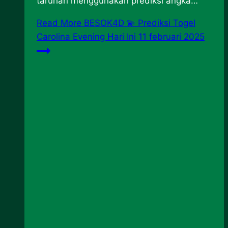
CAROLINA EVENING
PASARAN LAINNYA
Toggle child menu
CAMBODIA
BULLSEYE
CHINA
JAPAN
PCSO
TAIWAN
OREGON
Toggle child menu
OREGON 03
OREGON 06
OREGON 09
OREGON 12
TOTO MACAU
Toggle child menu
TOTO MACAU 00
TOTO MACAU 13
TOTO MACAU 16
TOTO MACAU 19