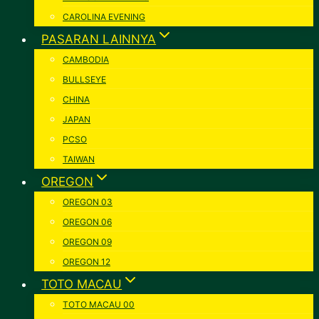
CAROLINA EVENING
PASARAN LAINNYA
CAMBODIA
BULLSEYE
CHINA
JAPAN
PCSO
TAIWAN
OREGON
OREGON 03
OREGON 06
OREGON 09
OREGON 12
TOTO MACAU
TOTO MACAU 00