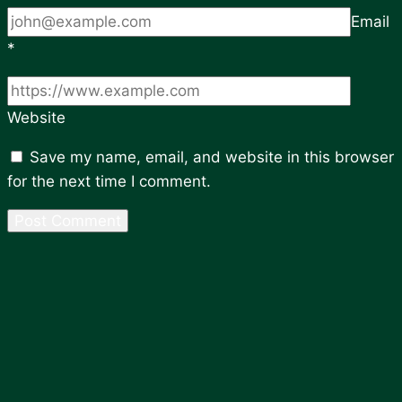
Ini 01 JULI 2025
BESOK4D 💫 Prediksi Togel Hongkong Hari Ini 01
JULI 2025
BESOK4D 💫 Prediksi Togel Toto Macau 22 Hari
Ini 01 JULI 2025
BESOK4D 💫 Prediksi Togel Taiwan Hari Ini 01
JULI 2025
BESOK4D 💫 Prediksi Togel PCSO Hari Ini 01
JULI 2025
Recent Comments
No comments to show.
© 2026
PREDIKSI TOGEL BESOK4D