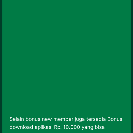
dari perangkat android Anda. Segera donwload
dan pasang taruhan sekarang!