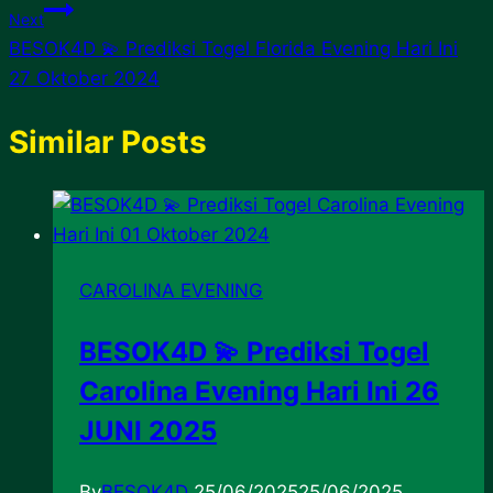
BESOK4D 💫 Prediksi Togel Carolina
Evening 26 JUNI 2025 – Situs bandar
togel resmi indonesia menyediakan
prediksi keluaran Carolina Evening hari ini
paling cepat dan akurat. Prediksi data
keluaran Carolina Evening hari ini dari
Besok4d akan sangat bermanfaat dan
telah terbukti cepat. Maka dari itu bagi
anda yang ingin bermain dan memasang
taruhan menggunakan prediksi…
Read More
BESOK4D 💫 Prediksi Togel
Carolina Evening Hari Ini 26 JUNI 2025