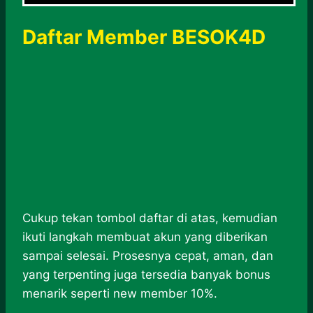
Daftar Member BESOK4D
Cukup tekan tombol daftar di atas, kemudian
ikuti langkah membuat akun yang diberikan
sampai selesai. Prosesnya cepat, aman, dan
yang terpenting juga tersedia banyak bonus
menarik seperti new member 10%.
Selain bonus new member juga tersedia Bonus
download aplikasi Rp. 10.000 yang bisa
didapat dengan cara mendownload aplikasi