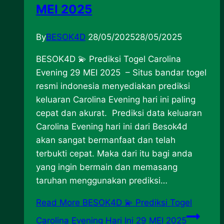
CAROLINA EVENING
BESOK4D 💫 Prediksi Togel
Carolina Evening Hari Ini 5
November 2024
By
BESOK4D
05/11/2024
BESOK4D 💫 Prediksi Togel Carolina
Evening 5 November 2024 – Situs bandar
togel resmi indonesia menyediakan
prediksi keluaran Carolina Evening hari ini