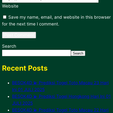
Website
Save my name, email, and website in this browser
for the next time I comment.
Search
Search
Recent Posts
BESOK4D 💫 Prediksi Togel Toto Macau 23 Hari
Ini 01 JULI 2025
BESOK4D 💫 Prediksi Togel Hongkong Hari Ini 01
JULI 2025
BESOK4D 💫 Prediksi Togel Toto Macau 22 Hari