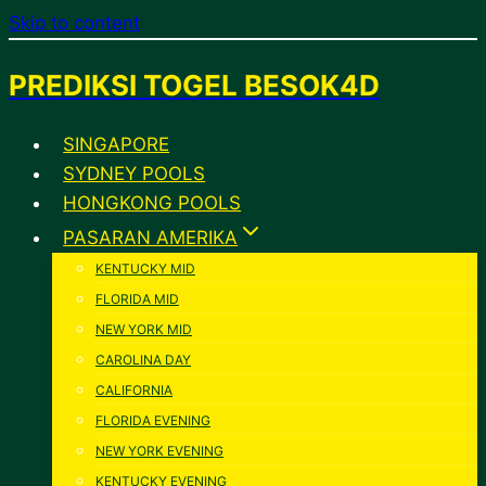
Skip to content
PREDIKSI TOGEL BESOK4D
SINGAPORE
SYDNEY POOLS
HONGKONG POOLS
PASARAN AMERIKA
KENTUCKY MID
FLORIDA MID
NEW YORK MID
CAROLINA DAY
CALIFORNIA
FLORIDA EVENING
NEW YORK EVENING
KENTUCKY EVENING