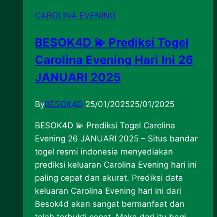
CAROLINA EVENING
BESOK4D 💫 Prediksi Togel
Carolina Evening Hari Ini 26
JANUARI 2025
By
BESOK4D
25/01/2025
25/01/2025
BESOK4D 💫 Prediksi Togel Carolina
Evening 26 JANUARI 2025 – Situs bandar
togel resmi indonesia menyediakan
prediksi keluaran Carolina Evening hari ini
paling cepat dan akurat. Prediksi data
keluaran Carolina Evening hari ini dari
Besok4d akan sangat bermanfaat dan
telah terbukti cepat. Maka dari itu bagi