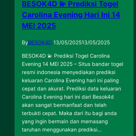
BESOK4D 💫 Prediksi Togel
Carolina Evening Hari Ini 14
MEI 2025
By
BESOK4D
13/05/2025
13/05/2025
BESOK4D 💫 Prediksi Togel Carolina
Evening 14 MEI 2025 – Situs bandar togel
resmi indonesia menyediakan prediksi
keluaran Carolina Evening hari ini paling
cepat dan akurat. Prediksi data keluaran
Carolina Evening hari ini dari Besok4d
akan sangat bermanfaat dan telah
terbukti cepat. Maka dari itu bagi anda
yang ingin bermain dan memasang
taruhan menggunakan prediksi…