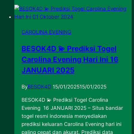
CAROLINA EVENING
BESOK4D 💫 Prediksi Togel
Carolina Evening Hari Ini 16
JANUARI 2025
By
BESOK4D
15/01/2025
15/01/2025
BESOK4D 💫 Prediksi Togel Carolina
Evening 16 JANUARI 2025 – Situs bandar
togel resmi indonesia menyediakan
prediksi keluaran Carolina Evening hari ini
paling cepat dan akurat. Prediksi data