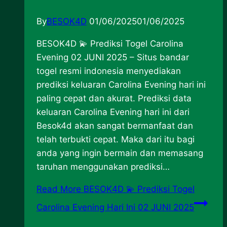
By
BESOK4D
01/06/2025
01/06/2025
BESOK4D 💫 Prediksi Togel Carolina
Evening 02 JUNI 2025 – Situs bandar
togel resmi indonesia menyediakan
prediksi keluaran Carolina Evening hari ini
paling cepat dan akurat. Prediksi data
keluaran Carolina Evening hari ini dari
Besok4d akan sangat bermanfaat dan
telah terbukti cepat. Maka dari itu bagi
anda yang ingin bermain dan memasang
taruhan menggunakan prediksi…
Read More
BESOK4D 💫 Prediksi Togel
Carolina Evening Hari Ini 02 JUNI 2025