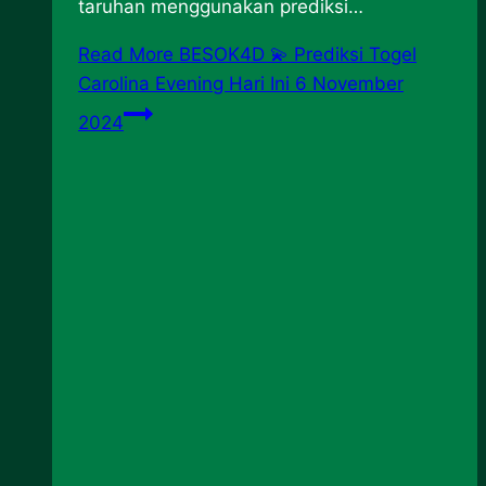
By
BESOK4D
14/11/2024
BESOK4D 💫 Prediksi Togel Carolina
Evening 15 November 2024 – Situs bandar
togel resmi indonesia menyediakan
prediksi keluaran Carolina Evening hari ini
paling cepat dan akurat. Prediksi data
keluaran Carolina Evening hari ini dari
Besok4d akan sangat bermanfaat dan
telah terbukti cepat. Maka dari itu bagi
anda yang ingin bermain dan memasang
taruhan menggunakan prediksi…
Read More
BESOK4D 💫 Prediksi Togel
Carolina Evening Hari Ini 15 November
2024