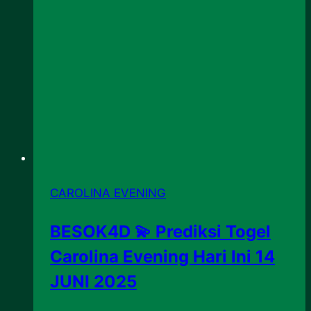
2024
CAROLINA EVENING
BESOK4D 💫 Prediksi Togel
Carolina Evening Hari Ini 31
Oktober 2024
By
BESOK4D
30/10/2024
BESOK4D 💫 Prediksi Togel Carolina
Evening 31 Oktober 2024 – Situs bandar