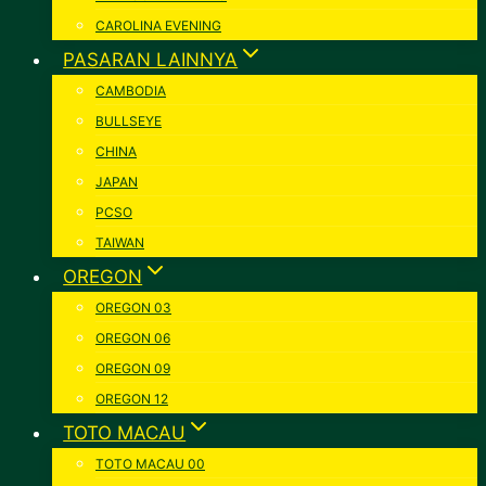
CAROLINA EVENING
PASARAN LAINNYA
CAMBODIA
BULLSEYE
CHINA
JAPAN
PCSO
TAIWAN
OREGON
OREGON 03
OREGON 06
OREGON 09
OREGON 12
TOTO MACAU
TOTO MACAU 00