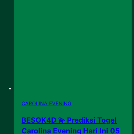
BESOK4D 💫 Prediksi Togel Toto Macau 23 Hari
Ini 01 JULI 2025
BESOK4D 💫 Prediksi Togel Hongkong Hari Ini 01
JULI 2025
BESOK4D 💫 Prediksi Togel Toto Macau 22 Hari
Ini 01 JULI 2025
BESOK4D 💫 Prediksi Togel Taiwan Hari Ini 01
JULI 2025
BESOK4D 💫 Prediksi Togel PCSO Hari Ini 01
JULI 2025
Recent Comments
No comments to show.