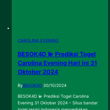
Leave a Reply
Your email address will not be published.
Required
fields are marked
*
Comment
*