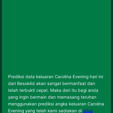
telah terbukti cepat. Maka dari itu bagi anda
yang ingin bermain dan memasang taruhan
menggunakan prediksi angka keluaran Carolina
Evening yang telah kami sediakan di
situs
Besok4d
, daftarlah terlebih dahulu.
BESOK4D 💫Prediksi Togel
Carolina Evening Hari Ini 16
November 2024
Dibawah ini merupakan prediksi keluaran data
Carolina Evening yang terpercaya dan dapat
tembus jackpot 2D, 3D, bahkan 4D. Simak dan
pasang taruhan anda di situs
bandar togel
resmi
besok4d.