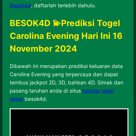
ANGKA MAIN BBFS : 3*7*8*2*1*9
4D : 2876 * 6583
3D : 287 * 658
2D : 87 * 58
TOP 2D (BB) : 28*76*65*83*32*87
ANGKA KEMBAR : 66 * 88
CB | CM | CN : 7 | 6 | 8
SHIO 2D : BABI * KERBAU