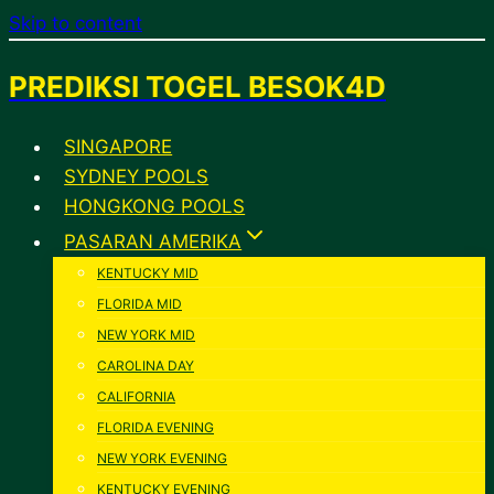
Skip to content
PREDIKSI TOGEL BESOK4D
SINGAPORE
SYDNEY POOLS
HONGKONG POOLS
PASARAN AMERIKA
KENTUCKY MID
FLORIDA MID
NEW YORK MID
CAROLINA DAY
CALIFORNIA
FLORIDA EVENING
NEW YORK EVENING
KENTUCKY EVENING