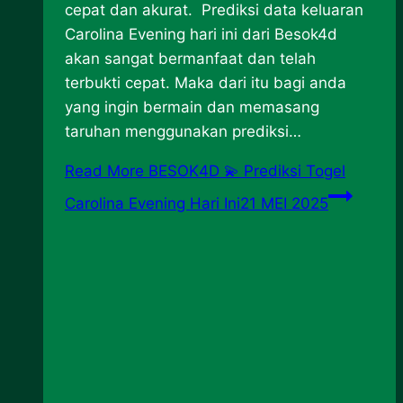
November 2024
By
BESOK4D
05/11/2024
BESOK4D 💫 Prediksi Togel Carolina
Evening 6 November 2024 – Situs bandar
togel resmi indonesia menyediakan
prediksi keluaran Carolina Evening hari ini
paling cepat dan akurat. Prediksi data
keluaran Carolina Evening hari ini dari
Besok4d akan sangat bermanfaat dan
telah terbukti cepat. Maka dari itu bagi
anda yang ingin bermain dan memasang
taruhan menggunakan prediksi…
Read More
BESOK4D 💫 Prediksi Togel
Carolina Evening Hari Ini 6 November