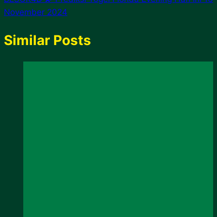
CAROLINA EVENING
BESOK4D 💫 Prediksi Togel
Carolina Evening Hari Ini 14
JUNI 2025
By
BESOK4D
13/06/2025
13/06/2025
BESOK4D 💫 Prediksi Togel Carolina
Evening 14 JUNI 2025 – Situs bandar
togel resmi indonesia menyediakan
prediksi keluaran Carolina Evening hari ini
paling cepat dan akurat. Prediksi data