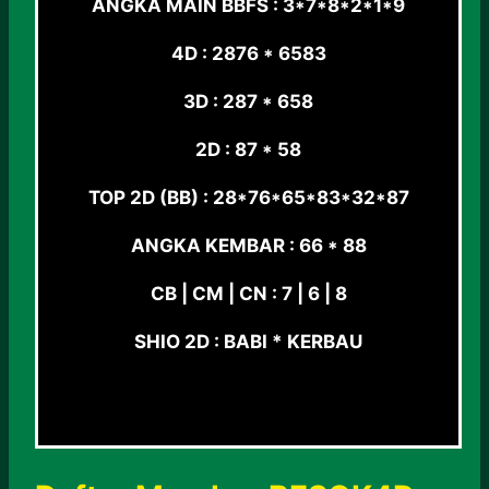
Daftar Member BESOK4D
Cukup tekan tombol daftar di atas, kemudian
ikuti langkah membuat akun yang diberikan
sampai selesai. Prosesnya cepat, aman, dan
yang terpenting juga tersedia banyak bonus
menarik seperti new member 10%.
Selain bonus new member juga tersedia Bonus