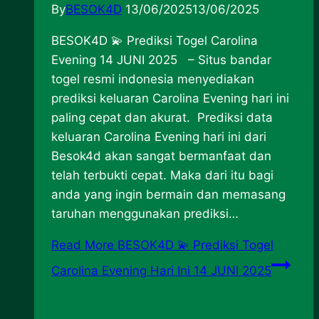
togel resmi indonesia menyediakan
prediksi keluaran Carolina Evening hari ini
paling cepat dan akurat. Prediksi data
keluaran Carolina Evening hari ini dari
Besok4d akan sangat bermanfaat dan
telah terbukti cepat. Maka dari itu bagi
anda yang ingin bermain dan memasang
taruhan menggunakan prediksi…
Read More
BESOK4D 💫 Prediksi Togel
Carolina Evening Hari Ini 31 Oktober 2024