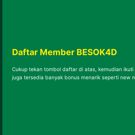
Jadilah crazy rich bersama kami dengan hadiah ter