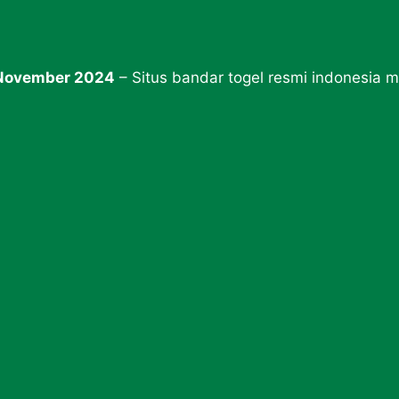
4 November 2024
– Situs bandar togel resmi indonesia m
ari Besok4d akan sangat bermanfaat dan telah terbukti c
ksi angka keluaran Carolina Evening yang telah kami 
olina Evening Hari Ini 14 Novem
rolina Evening yang terpercaya dan dapat tembus jackp