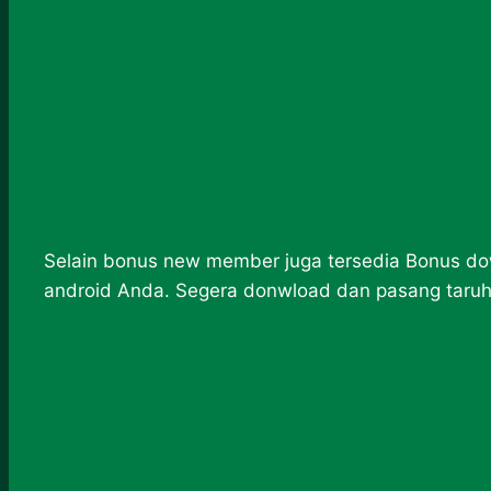
Untuk kalian yang kurang paham dengan informas
yang menarik, langsung hubungi kami melalui live
Post Tags:
#
Prediksi Carolina Evening
#
Prediksi Ca
Evening
Post navigation
Previous
BESOK4D 💫 Prediksi Togel Toto Macau 13 Hari Ini 1