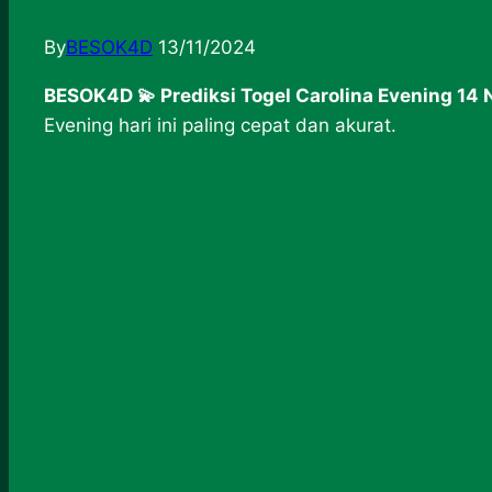
By
BESOK4D
13/11/2024
BESOK4D 💫 Prediksi Togel Carolina Evening 1
Evening hari ini paling cepat dan akurat.
Prediksi data keluaran Carolina Evening hari ini d
bermain dan memasang taruhan menggunakan predi
dahulu.
BESOK4D 💫Prediksi Togel Car
Dibawah ini merupakan prediksi keluaran data Ca
taruhan anda di situs
bandar togel resmi
besok4d.