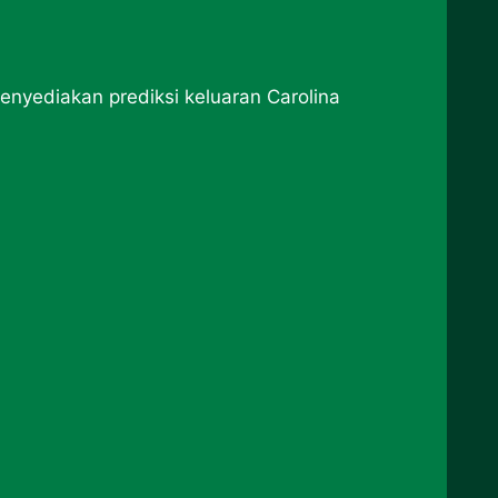
enyediakan prediksi keluaran Carolina
epat. Maka dari itu bagi anda yang ingin
sediakan di
situs Besok4d
, daftarlah terlebih
ber 2024
ot 2D, 3D, bahkan 4D. Simak dan pasang