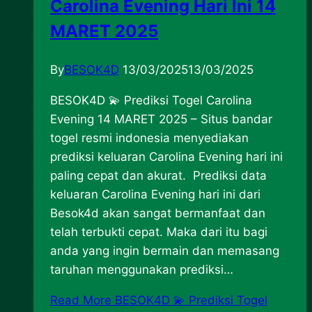
By
BESOK4D
04/10/2024
BESOK4D 💫 Prediksi Togel Carolina
Evening 04 Oktober 2024 – Situs bandar
togel resmi indonesia menyediakan
prediksi keluaran Carolina Evening hari ini
paling cepat dan akurat. Prediksi data
keluaran Carolina Evening hari ini dari
Besok4d akan sangat bermanfaat dan
telah terbukti cepat. Maka dari itu bagi
anda yang ingin bermain dan memasang
taruhan menggunakan prediksi…
Read More
BESOK4D 💫 Prediksi Togel
Carolina Evening Hari Ini 04 Oktober 2024