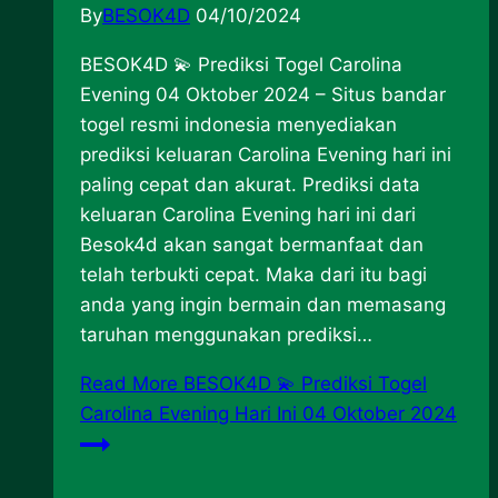
Comment
*
Name
*
Email
*
Website
Save my name, email, and website in this browser
for the next time I comment.
Search