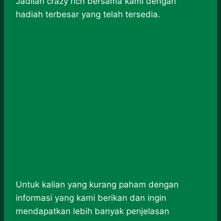
Previous
BESOK4D 💫 Prediksi Togel Kentucky Evening Hari Ini
13 MEI 2025
Next
BESOK4D 💫 Prediksi Togel Cambodia Hari Ini 13 MEI
2025
Similar Posts
CAROLINA EVENING
BESOK4D 💫 Prediksi Togel