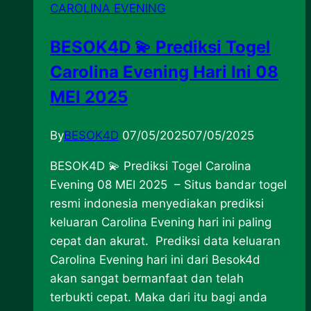
No comments to show.
© 2026
PREDIKSI TOGEL BESOK4D
SINGAPORE
SYDNEY POOLS
HONGKONG POOLS
PASARAN AMERIKA
Toggle child menu
KENTUCKY MID
FLORIDA MID
NEW YORK MID
CAROLINA DAY
CALIFORNIA
FLORIDA EVENING