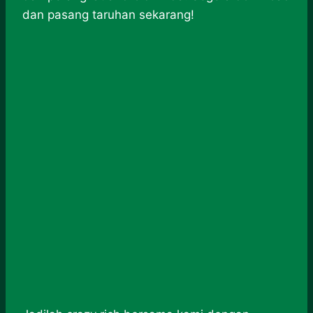
Untuk kalian yang kurang paham dengan
informasi yang kami berikan dan ingin
mendapatkan lebih banyak penjelasan
mengenai hadiah dan bonus yang menarik,
langsung hubungi kami melalui livechat yang
siap melayani Anda nonstop 24 jam.
Post Tags:
#
Prediksi 4D Carolina
Evening
#
Prediksi Carolina Evening
#
Prediksi
Carolina Evening Hari Ini
#
Prediksi Keluaran
Carolina Evening
#
Prediksi Togel Carolina
Evening
#
Result Carolina Evening
#
Togel
Carolina Evening
Post navigation