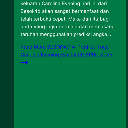
Carolina Evening Hari Ini 15
MARET 2025
By
BESOK4D
14/03/2025
14/03/2025
BESOK4D 💫 Prediksi Togel Carolina
Evening 15 MARET 2025 – Situs bandar
togel resmi indonesia menyediakan
prediksi keluaran Carolina Evening hari ini
paling cepat dan akurat. Prediksi data
keluaran Carolina Evening hari ini dari
Besok4d akan sangat bermanfaat dan
telah terbukti cepat. Maka dari itu bagi
anda yang ingin bermain dan memasang
taruhan menggunakan prediksi…
Read More
BESOK4D 💫 Prediksi Togel