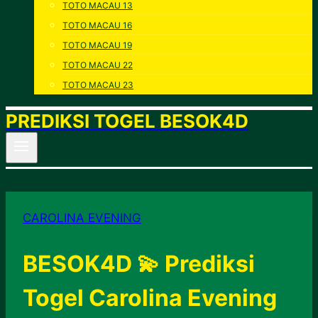
TOTO MACAU 13
TOTO MACAU 16
TOTO MACAU 19
TOTO MACAU 22
TOTO MACAU 23
PREDIKSI TOGEL BESOK4D
CAROLINA EVENING
BESOK4D 💫 Prediksi
Togel Carolina Evening