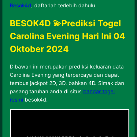
ANGKA MAIN BBFS : 2*3*4*8*5*1
4D : 8762 * 8512
3D :278 * 521
2D : 72 * 21
TOP 2D (BB) : 32*84*25*15*52
ANGKA KEMBAR : 55 * 22
CB | CM | CN : 3 | 5 | 2
SHIO 2D : ULAR * MONYET