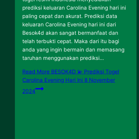
Name
*
Email
*
Website
Save my name, email, and website in this browser
for the next time I comment.
Search
Search
Recent Posts