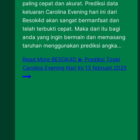
Carolina Evening Hari Ini 27
JUNI 2025
By
BESOK4D
26/06/2025
BESOK4D 💫 Prediksi Togel Carolina
Evening 27 JUNI 2025 – Situs bandar
togel resmi indonesia menyediakan
prediksi keluaran Carolina Evening hari ini
paling cepat dan akurat. Prediksi data
keluaran Carolina Evening hari ini dari
Besok4d akan sangat bermanfaat dan
telah terbukti cepat. Maka dari itu bagi
anda yang ingin bermain dan memasang
taruhan menggunakan prediksi…
Read More
BESOK4D 💫 Prediksi Togel