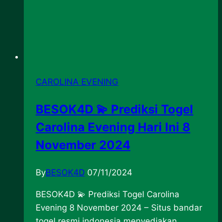
Leave a Reply
Your email address will not be published.
Required
fields are marked
*
Comment
*