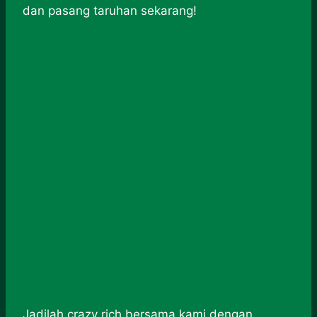
Untuk kalian yang kurang paham dengan
informasi yang kami berikan dan ingin
mendapatkan lebih banyak penjelasan
mengenai hadiah dan bonus yang menarik,
langsung hubungi kami melalui livechat yang
siap melayani Anda non-stop 24 jam.B
Post Tags:
#
Prediksi Carolina Evening
#
Prediksi
Carolina Evening Hari Ini
#
Prediksi Keluaran
Carolina Evening
#
Result Carolina
Evening
#
Togel Carolina Evening
Post navigation
Previous
BESOK4D 💫 Prediksi Togel Carolina Day Hari Ini 04