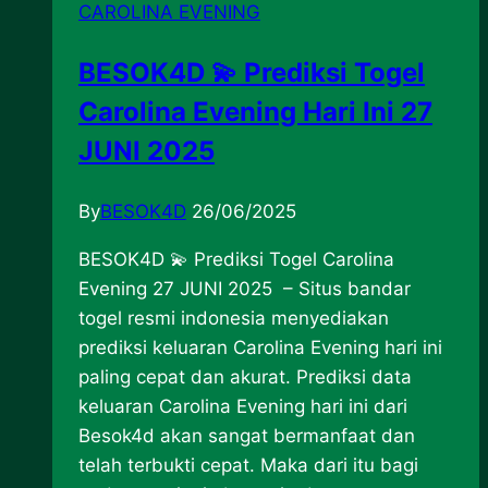
taruhan menggunakan prediksi angka…
Read More
BESOK4D 💫 Prediksi Togel
Carolina Evening Hari Ini 6 JANUARI 2025
CAROLINA EVENING
BESOK4D 💫 Prediksi Togel
Carolina Evening Hari Ini 16
MARET 2025