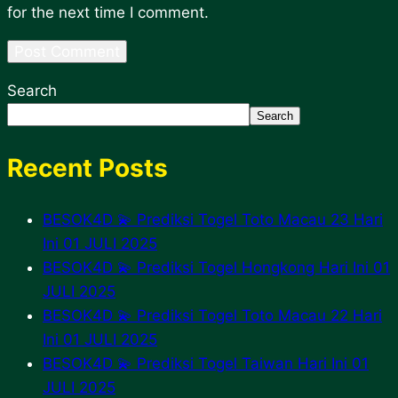
for the next time I comment.
Search
Search
Recent Posts
BESOK4D 💫 Prediksi Togel Toto Macau 23 Hari
Ini 01 JULI 2025
BESOK4D 💫 Prediksi Togel Hongkong Hari Ini 01
JULI 2025
BESOK4D 💫 Prediksi Togel Toto Macau 22 Hari
Ini 01 JULI 2025
BESOK4D 💫 Prediksi Togel Taiwan Hari Ini 01
JULI 2025