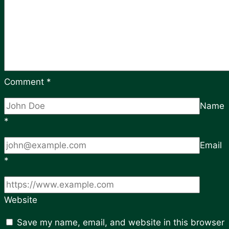
Comment
*
Name
*
Email
*
Website
Save my name, email, and website in this browser