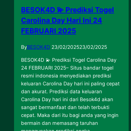
BESOK4D 💫 Prediksi Togel
Carolina Day Hari Ini 24
FEBRUARI 2025
By
BESOK4D
23/02/2025
23/02/2025
BESOK4D 💫 Prediksi Togel Carolina Day
24 FEBRUARI 2025– Situs bandar togel
resmi indonesia menyediakan prediksi
keluaran Carolina Day hari ini paling cepat
dan akurat. Prediksi data keluaran
Carolina Day hari ini dari Besok4d akan
sangat bermanfaat dan telah terbukti
cepat. Maka dari itu bagi anda yang ingin
bermain dan memasang taruhan
menggunakan prediksi angka…