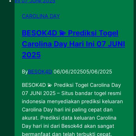
CAROLINA DAY
BESOK4D 💫 Prediksi Togel
Carolina Day Hari Ini 07 JUNI
2025
By
BESOK4D
06/06/2025
05/06/2025
BESOK4D 💫 Prediksi Togel Carolina Day
07 JUNI 2025 – Situs bandar togel resmi
indonesia menyediakan prediksi keluaran
Carolina Day hari ini paling cepat dan
akurat. Prediksi data keluaran Carolina
Day hari ini dari Besok4d akan sangat
bermanfaat dan telah terbukti cepat.