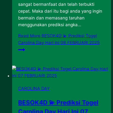
sangat bermanfaat dan telah terbukti
cepat. Maka dari itu bagi anda yang ingin
bermain dan memasang taruhan
menggunakan prediksi angka…
Read More
BESOK4D 💫 Prediksi Togel
Carolina Day Hari Ini 06 FEBRUARI 2025
CAROLINA DAY
BESOK4D 💫 Prediksi Togel
Carolina Day Hari Ini 07