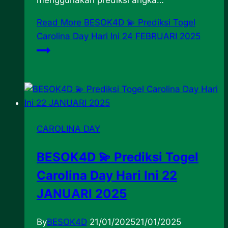
Read More
BESOK4D 💫 Prediksi Togel
Carolina Day Hari Ini 24 FEBRUARI 2025
CAROLINA DAY
BESOK4D 💫 Prediksi Togel
Carolina Day Hari Ini 22
JANUARI 2025
By
BESOK4D
21/01/2025
21/01/2025