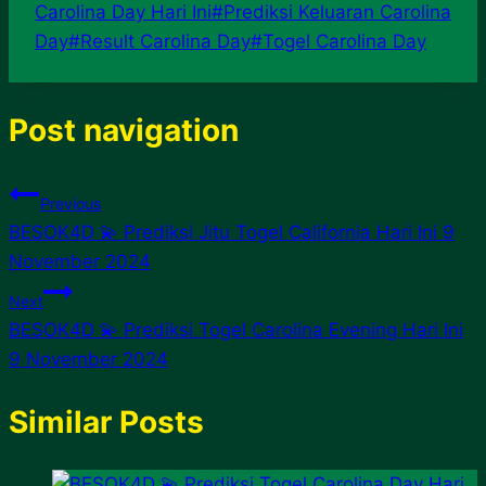
Carolina Day Hari Ini
#
Prediksi Keluaran Carolina
Day
#
Result Carolina Day
#
Togel Carolina Day
Post navigation
Previous
BESOK4D 💫 Prediksi Jitu Togel California Hari Ini 9
November 2024
Next
BESOK4D 💫 Prediksi Togel Carolina Evening Hari Ini
9 November 2024
Similar Posts