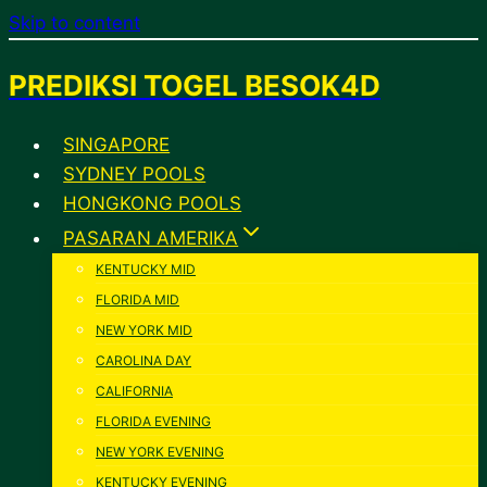
Skip to content
PREDIKSI TOGEL BESOK4D
SINGAPORE
SYDNEY POOLS
HONGKONG POOLS
PASARAN AMERIKA
KENTUCKY MID
FLORIDA MID
NEW YORK MID
CAROLINA DAY
CALIFORNIA
FLORIDA EVENING
NEW YORK EVENING
KENTUCKY EVENING