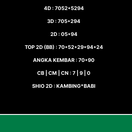
i langkah membuat akun yang diberikan sampai selesai.
 member 10%.
nload aplikasi Rp. 10.000 yang bisa didapat dengan c
an sekarang!