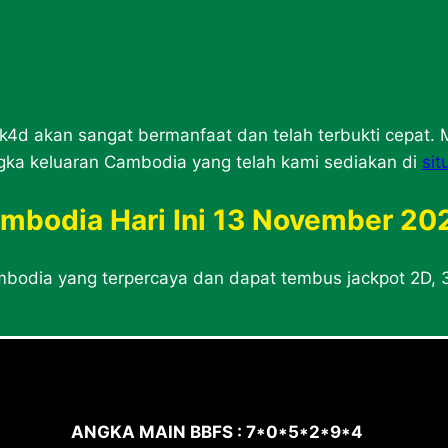
ANGKA MAIN BBFS : 7*0*5*2*9*4
4D : 7052*5294
3D : 705*294
2D : 05*94
TOP 2D (BB) : 70*52*29*94*24
ANGKA KEMBAR : 70*90
CB | CM | CN : 7 | 9 | 0
SHIO 2D : KAMBING*BABI