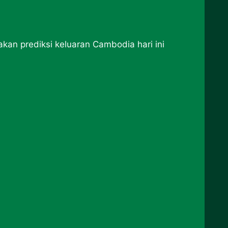
kan prediksi keluaran Cambodia hari ini
Maka dari itu bagi anda yang ingin bermain
tus Besok4d
, daftarlah terlebih dahulu.
24
 3D, bahkan 4D. Simak dan pasang taruhan