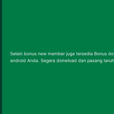
Untuk kalian yang kurang paham dengan informas
yang menarik, langsung hubungi kami melalui live
Post Tags:
#
Prediksi Cambodia
#
Prediksi Cambodia
Post navigation
Previous
BESOK4D 💫 Prediksi Togel Japan Hari Ini 13 Novemb
Next
BESOK4D 💫 Prediksi Togel China Hari Ini 13 Novembe