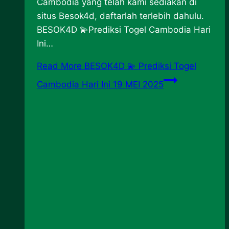
Website
Save my name, email, and website in this browser
for the next time I comment.
Search
Search
Recent Posts
BESOK4D 💫 Prediksi Togel Toto Macau 23 Hari
Ini 01 JULI 2025
BESOK4D 💫 Prediksi Togel Hongkong Hari Ini 01
JULI 2025