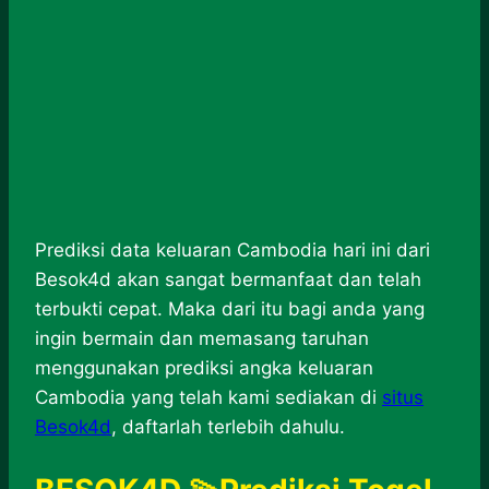
Cambodia yang telah kami sediakan di
situs
Besok4d
, daftarlah terlebih dahulu.
BESOK4D 💫Prediksi Togel
Cambodia Hari Ini 11
November 2024
Dibawah ini merupakan prediksi keluaran data
Cambodia yang terpercaya dan dapat tembus
jackpot 2D, 3D, bahkan 4D. Simak dan pasang
taruhan anda di situs
bandar togel resmi
besok4d.