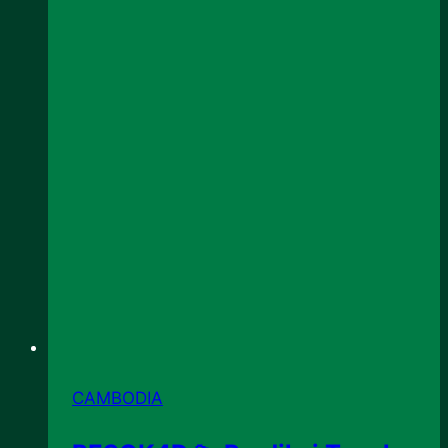
OREGON
Toggle child menu
OREGON 03
OREGON 06
OREGON 09
OREGON 12
TOTO MACAU
Toggle child menu
TOTO MACAU 00
TOTO MACAU 13
TOTO MACAU 16
TOTO MACAU 19
TOTO MACAU 22
TOTO MACAU 23