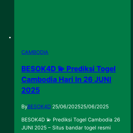
CAMBODIA
BESOK4D 💫 Prediksi Togel
Cambodia Hari Ini 19 MEI
2025
By
BESOK4D
18/05/2025
18/05/2025
BESOK4D 💫 Prediksi Togel Cambodia 19
MEI 2025 Prediksi data keluaran
Cambodia hari ini dari Besok4d akan
sangat bermanfaat dan telah terbukti
cepat. Maka dari itu bagi anda yang ingin
bermain dan memasang taruhan
menggunakan prediksi angka keluaran