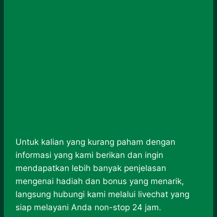
2024
Similar Posts
BULLSEYE
BESOK4D 💫 Prediksi Togel
Bullseye Hari Ini 24 MARET
2025
By
BESOK4D
23/03/2025
23/03/2025
BESOK4D 💫 Prediksi Togel Bullseye 24