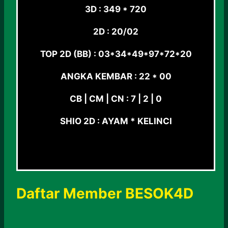
Daftar Member BESOK4D
Cukup tekan tombol daftar di atas, kemudian
ikuti langkah membuat akun yang diberikan
sampai selesai. Prosesnya cepat, aman, dan
yang terpenting juga tersedia banyak bonus
menarik seperti new member 10%.
Selain bonus new member juga tersedia Bonus
download aplikasi Rp. 10.000 yang bisa
didapat dengan cara mendownload aplikasi
dari perangkat android Anda. Segera donwload