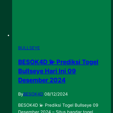
Ini 01 JULI 2025
BESOK4D 💫 Prediksi Togel Taiwan Hari Ini 01
JULI 2025
BESOK4D 💫 Prediksi Togel PCSO Hari Ini 01
JULI 2025
Recent Comments
No comments to show.
© 2026
PREDIKSI TOGEL BESOK4D
SINGAPORE
SYDNEY POOLS
HONGKONG POOLS