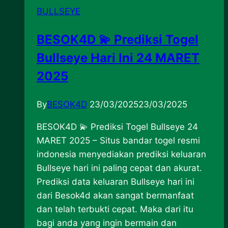
angka keluaran Bullseye yang…
Read More
BESOK4D 💫 Prediksi Togel
Bullseye Hari Ini 08 APRIL 2025
BULLSEYE
BESOK4D 💫 Prediksi Togel
Bullseye Hari Ini 18 JUNI
2025
By
BESOK4D
17/06/2025
17/06/2025