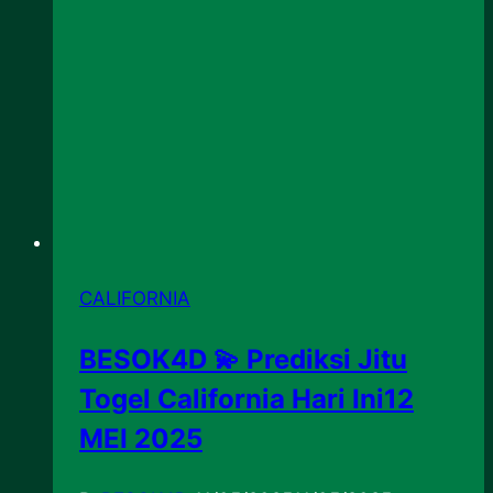
BESOK4D 💫 Prediksi Togel Hongkong Hari Ini 01
JULI 2025
BESOK4D 💫 Prediksi Togel Toto Macau 22 Hari
Ini 01 JULI 2025
BESOK4D 💫 Prediksi Togel Taiwan Hari Ini 01
JULI 2025
BESOK4D 💫 Prediksi Togel PCSO Hari Ini 01
JULI 2025
Recent Comments
No comments to show.
© 2026
PREDIKSI TOGEL BESOK4D