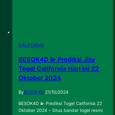
CALIFORNIA
BESOK4D 💫 Prediksi Jitu
Togel California Hari Ini 22
JANUARI 2025
By
BESOK4D
21/01/2025
21/01/2025
BESOK4D 💫 Prediksi Togel California 22
JANUARI 2025 – Situs bandar togel resmi
indonesia menyediakan prediksi keluaran
California hari ini paling cepat dan akurat.
Prediksi data keluaran California hari ini