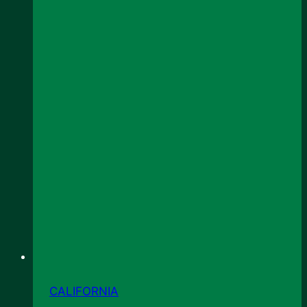
PCSO
TAIWAN
OREGON
Toggle child menu
OREGON 03
OREGON 06
OREGON 09
OREGON 12
TOTO MACAU
Toggle child menu
TOTO MACAU 00
TOTO MACAU 13
TOTO MACAU 16
TOTO MACAU 19
TOTO MACAU 22
TOTO MACAU 23