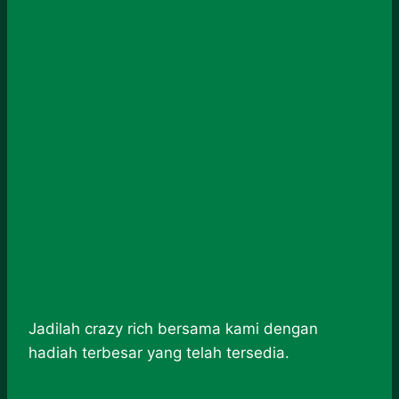
mengenai hadiah dan bonus yang menarik,
langsung hubungi kami melalui livechat yang
siap melayani Anda non-stop 24 jam.
Post Tags:
#
Prediksi California
#
Prediksi
California Hari ini
#
Prediksi Keluaran
California
#
Result California
#
Togel California
Post navigation
Previous
BESOK4D 💫 Prediksi Togel Libanon Hari Ini 17
November 2024
Next
BESOK4D 💫 Prediksi Togel Sydney Hari Ini 17