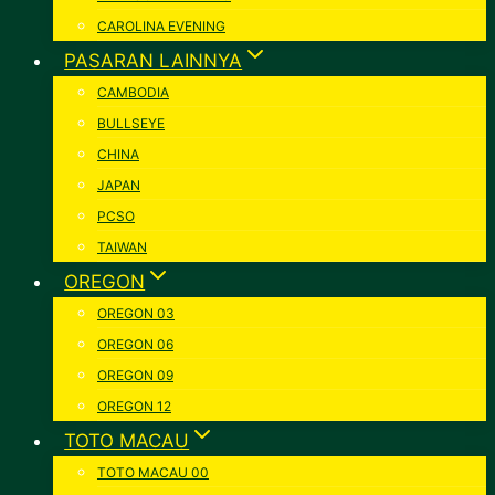
CAROLINA EVENING
PASARAN LAINNYA
CAMBODIA
BULLSEYE
CHINA
JAPAN
PCSO
TAIWAN
OREGON
OREGON 03
OREGON 06
OREGON 09
OREGON 12
TOTO MACAU
TOTO MACAU 00