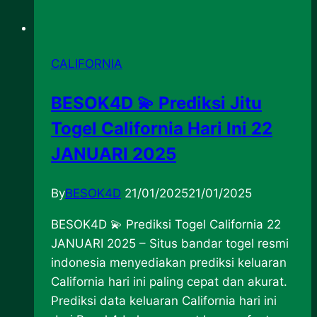
Your email address will not be published.
Required
fields are marked
*
Comment
*
Name
*
Email