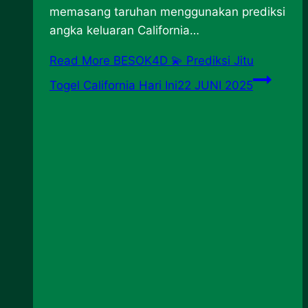
By
BESOK4D
24/02/2025
24/02/2025
BESOK4D 💫 Prediksi Togel California 25
februari 2025 – Situs bandar togel resmi
indonesia menyediakan prediksi keluaran
California hari ini paling cepat dan akurat.
Prediksi data keluaran California hari ini
dari Besok4d akan sangat bermanfaat
dan telah terbukti cepat. Maka dari itu
bagi anda yang ingin bermain dan
memasang taruhan menggunakan prediksi
angka keluaran California yang…
Read More
BESOK4D 💫 Prediksi Jitu
Togel California Hari Ini 25 februari 2025