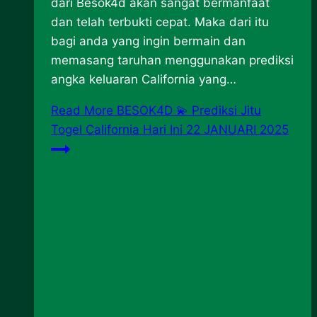
*
Website
Save my name, email, and website in this browser
for the next time I comment.
Search
Search
Recent Posts
BESOK4D 💫 Prediksi Togel Toto Macau 23 Hari
Ini 01 JULI 2025