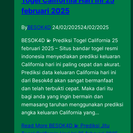
Togel California Hari Ini12 MEI 2025
CALIFORNIA
BESOK4D 💫 Prediksi Jitu
Togel California Hari Ini 05
Oktober 2024
By
BESOK4D
04/10/2024
BESOK4D 💫 Prediksi Togel California 05
Oktober 2024 – Situs bandar togel resmi