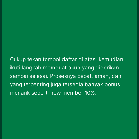
dan pasang taruhan sekarang!