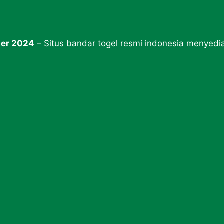
ber 2024
– Situs bandar togel resmi indonesia menyediaka
sok4d akan sangat bermanfaat dan telah terbukti cepat. 
uaran California yang telah kami sediakan di
situs B
ifornia Hari Ini 14 November 20
ifornia yang terpercaya dan dapat tembus jackpot 2D,