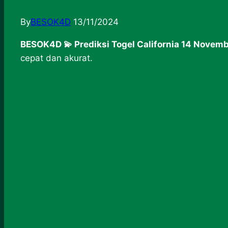
By
BESOK4D
13/11/2024
BESOK4D 💫 Prediksi Togel California 14 Novem
cepat dan akurat.
Prediksi data keluaran California hari ini dari Be
memasang taruhan menggunakan prediksi angka kel
BESOK4D 💫Prediksi Togel Cal
Dibawah ini merupakan prediksi keluaran data Cal
anda di situs
bandar togel resmi
besok4d.