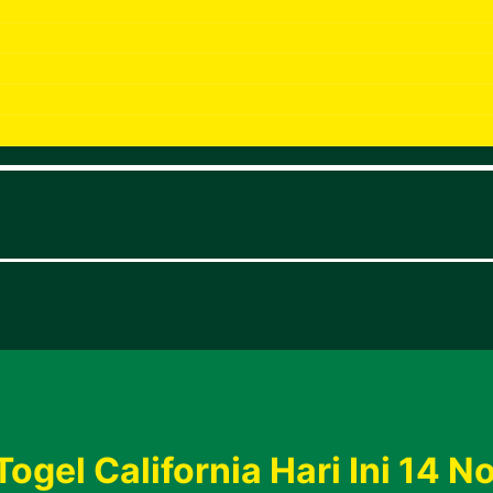
Togel California Hari Ini 14