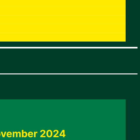
 November 2024