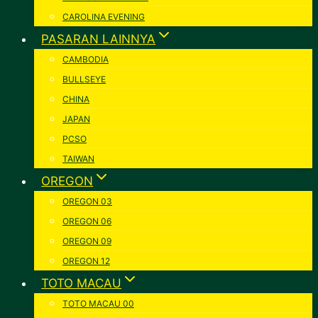
CAROLINA EVENING
PASARAN LAINNYA
CAMBODIA
BULLSEYE
CHINA
JAPAN
PCSO
TAIWAN
OREGON
OREGON 03
OREGON 06
OREGON 09
OREGON 12
TOTO MACAU
TOTO MACAU 00