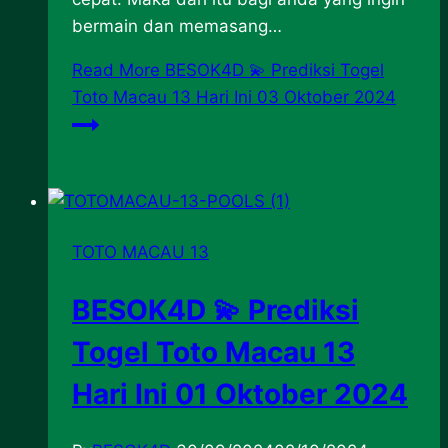
bermain dan memasang…
Read More
BESOK4D 💫 Prediksi Togel
Toto Macau 13 Hari Ini 03 Oktober 2024
TOTO MACAU 13
BESOK4D 💫 Prediksi
Togel Toto Macau 13
Hari Ini 01 Oktober 2024