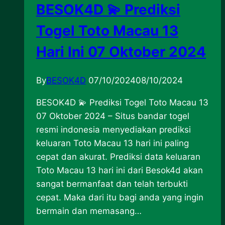
BESOK4D 💫 Prediksi
Togel Toto Macau 13
Hari Ini 07 Oktober 2024
By
BESOK4D
07/10/2024
08/10/2024
BESOK4D 💫 Prediksi Togel Toto Macau 13
07 Oktober 2024 – Situs bandar togel
resmi indonesia menyediakan prediksi
keluaran Toto Macau 13 hari ini paling
cepat dan akurat. Prediksi data keluaran
Toto Macau 13 hari ini dari Besok4d akan
sangat bermanfaat dan telah terbukti
cepat. Maka dari itu bagi anda yang ingin
bermain dan memasang…