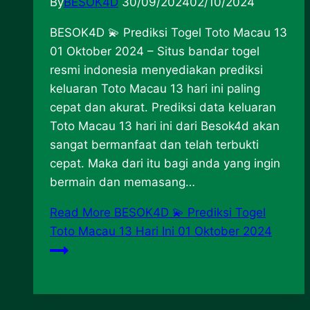
By
BESOK4D
30/09/2024
02/10/2024
BESOK4D 💫 Prediksi Togel Toto Macau 13
01 Oktober 2024 – Situs bandar togel
resmi indonesia menyediakan prediksi
keluaran Toto Macau 13 hari ini paling
cepat dan akurat. Prediksi data keluaran
Toto Macau 13 hari ini dari Besok4d akan
sangat bermanfaat dan telah terbukti
cepat. Maka dari itu bagi anda yang ingin
bermain dan memasang…
Read More
BESOK4D 💫 Prediksi Togel
Toto Macau 13 Hari Ini 01 Oktober 2024