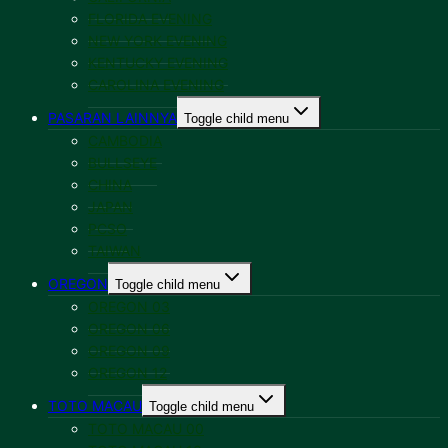
FLORIDA EVENING
NEW YORK EVENING
KENTUCKY EVENING
CAROLINA EVENING
PASARAN LAINNYA
Toggle child menu
CAMBODIA
BULLSEYE
CHINA
JAPAN
PCSO
TAIWAN
OREGON
Toggle child menu
OREGON 03
OREGON 06
OREGON 09
OREGON 12
TOTO MACAU
Toggle child menu
TOTO MACAU 00