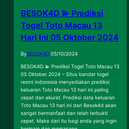
BESOK4D 💫 Prediksi
Togel Toto Macau 13
Hari Ini 05 Oktober 2024
By
BESOK4D
05/10/2024
BESOK4D 💫 Prediksi Togel Toto Macau 13
05 Oktober 2024 – Situs bandar togel
resmi indonesia menyediakan prediksi
keluaran Toto Macau 13 hari ini paling
cepat dan akurat. Prediksi data keluaran
Toto Macau 13 hari ini dari Besok4d akan
sangat bermanfaat dan telah terbukti
cepat. Maka dari itu bagi anda yang ingin
bermain dan memasang…