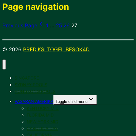
Page navigation
Previous Page
1
…
25
26
27
© 2026
PREDIKSI TOGEL BESOK4D
SINGAPORE
SYDNEY POOLS
HONGKONG POOLS
PASARAN AMERIKA
Toggle child menu
KENTUCKY MID
FLORIDA MID
NEW YORK MID
CAROLINA DAY
CALIFORNIA