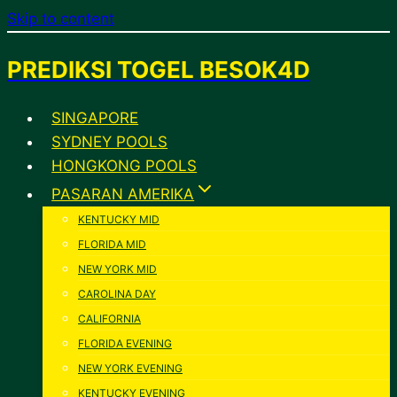
Skip to content
PREDIKSI TOGEL BESOK4D
SINGAPORE
SYDNEY POOLS
HONGKONG POOLS
PASARAN AMERIKA
KENTUCKY MID
FLORIDA MID
NEW YORK MID
CAROLINA DAY
CALIFORNIA
FLORIDA EVENING
NEW YORK EVENING
KENTUCKY EVENING