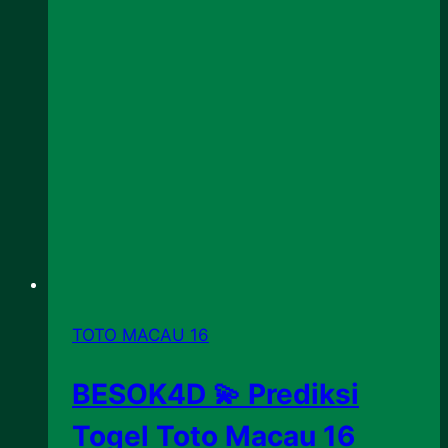
TOTO MACAU 16
BESOK4D 💫 Prediksi
Togel Toto Macau 16