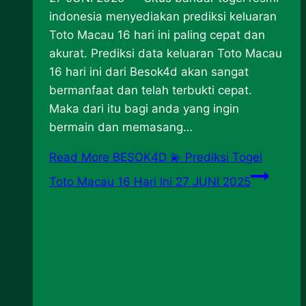
indonesia menyediakan prediksi keluaran
Toto Macau 16 hari ini paling cepat dan
akurat. Prediksi data keluaran Toto Macau
16 hari ini dari Besok4d akan sangat
bermanfaat dan telah terbukti cepat.
Maka dari itu bagi anda yang ingin
bermain dan memasang…
Read More
BESOK4D 💫 Prediksi Togel
Toto Macau 16 Hari Ini 27 JUNI 2025