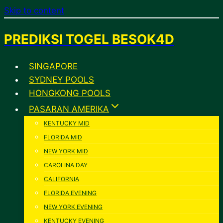
Skip to content
PREDIKSI TOGEL BESOK4D
SINGAPORE
SYDNEY POOLS
HONGKONG POOLS
PASARAN AMERIKA
KENTUCKY MID
FLORIDA MID
NEW YORK MID
CAROLINA DAY
CALIFORNIA
FLORIDA EVENING
NEW YORK EVENING
KENTUCKY EVENING