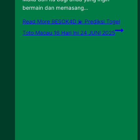
bermain dan memasang…
Read More
BESOK4D 💫 Prediksi Togel
Toto Macau 16 Hari Ini 24 JUNI 2025