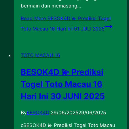
bermain dan memasang…
Read More
BESOK4D 💫 Prediksi Togel
Toto Macau 16 Hari Ini 01 JULI 2025
TOTO MACAU 16
BESOK4D 💫 Prediksi
Togel Toto Macau 16
Hari Ini 30 JUNI 2025
By
BESOK4D
29/06/2025
29/06/2025
cBESOK4D 💫 Prediksi Togel Toto Macau