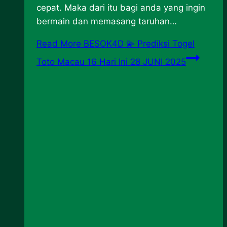
cepat. Maka dari itu bagi anda yang ingin
bermain dan memasang taruhan…
Read More
BESOK4D 💫 Prediksi Togel
Toto Macau 16 Hari Ini 28 JUNI 2025