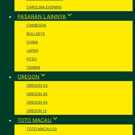
CAROLINA EVENING
PASARAN LAINNYA
CAMBODIA
BULLSEYE
CHINA
JAPAN
PCSO
TAIWAN
OREGON
OREGON 03
OREGON 06
OREGON 09
OREGON 12
TOTO MACAU
TOTO MACAU 00