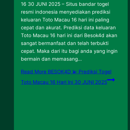
16 30 JUNI 2025 – Situs bandar togel
resmi indonesia menyediakan prediksi
keluaran Toto Macau 16 hari ini paling
cepat dan akurat. Prediksi data keluaran
Toto Macau 16 hari ini dari Besok4d akan
sangat bermanfaat dan telah terbukti
cepat. Maka dari itu bagi anda yang ingin
bermain dan memasang…
Read More
BESOK4D 💫 Prediksi Togel
Toto Macau 16 Hari Ini 30 JUNI 2025