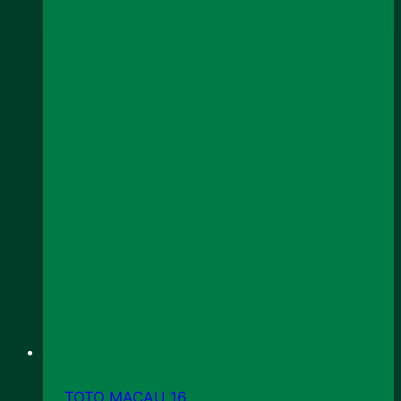
TOTO MACAU 16