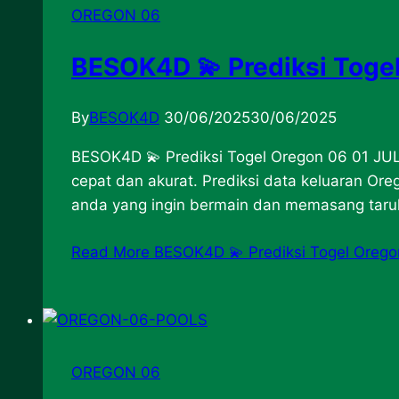
OREGON 06
BESOK4D 💫 Prediksi Togel
By
BESOK4D
30/06/2025
30/06/2025
BESOK4D 💫 Prediksi Togel Oregon 06 01 JULI
cepat dan akurat. Prediksi data keluaran Oreg
anda yang ingin bermain dan memasang tar
Read More
BESOK4D 💫 Prediksi Togel Oregon
OREGON 06