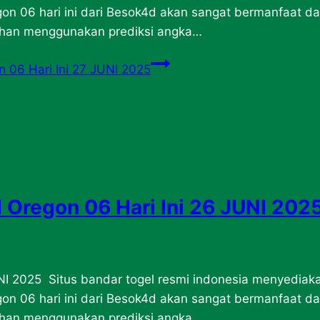
on 06 hari ini dari Besok4d akan sangat bermanfaat dan
uhan menggunakan prediksi angka…
 06 Hari Ini 27 JUNI 2025
 Oregon 06 Hari Ini 26 JUNI 202
 2025 Situs bandar togel resmi indonesia menyediakan 
on 06 hari ini dari Besok4d akan sangat bermanfaat dan
uhan menggunakan prediksi angka…