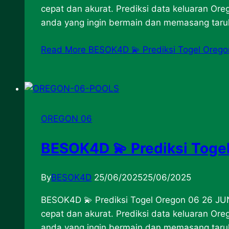
cepat dan akurat. Prediksi data keluaran Oreg
anda yang ingin bermain dan memasang tar
Read More
BESOK4D 💫 Prediksi Togel Oregon
OREGON 06
BESOK4D 💫 Prediksi Togel
By
BESOK4D
25/06/2025
25/06/2025
BESOK4D 💫 Prediksi Togel Oregon 06 26 JUNI
cepat dan akurat. Prediksi data keluaran Oreg
anda yang ingin bermain dan memasang tar