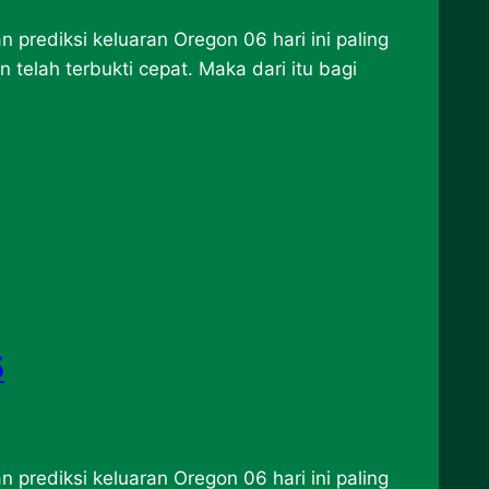
prediksi keluaran Oregon 06 hari ini paling
 telah terbukti cepat. Maka dari itu bagi
5
prediksi keluaran Oregon 06 hari ini paling