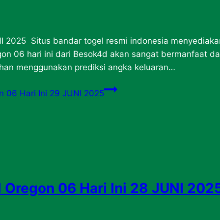
2025 Situs bandar togel resmi indonesia menyediakan p
on 06 hari ini dari Besok4d akan sangat bermanfaat dan
han menggunakan prediksi angka keluaran…
 06 Hari Ini 29 JUNI 2025
 Oregon 06 Hari Ini 28 JUNI 202