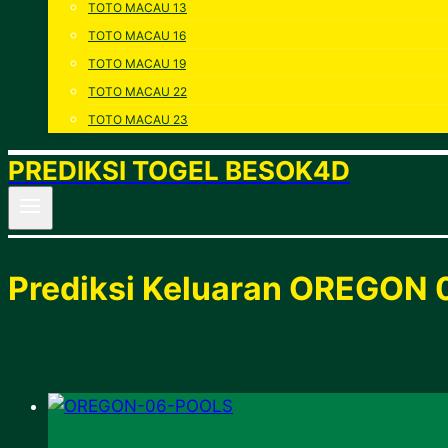
TOTO MACAU 13
TOTO MACAU 16
TOTO MACAU 19
TOTO MACAU 22
TOTO MACAU 23
PREDIKSI TOGEL BESOK4D
Prediksi Keluaran OREGON 