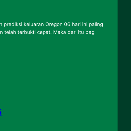
rediksi keluaran Oregon 06 hari ini paling
 telah terbukti cepat. Maka dari itu bagi
5