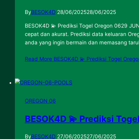
By
BESOK4D
28/06/2025
28/06/2025
BESOK4D 💫 Prediksi Togel Oregon 0629 JUNI 
cepat dan akurat. Prediksi data keluaran Oreg
anda yang ingin bermain dan memasang taru
Read More
BESOK4D 💫 Prediksi Togel Oregon
OREGON 06
BESOK4D 💫 Prediksi Togel
By
BESOK4D
27/06/2025
27/06/2025