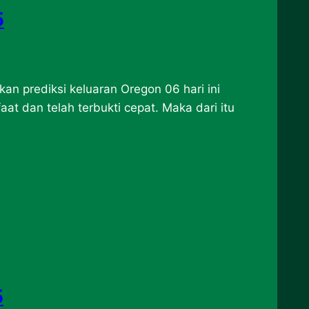
5
n prediksi keluaran Oregon 06 hari ini
at dan telah terbukti cepat. Maka dari itu
5