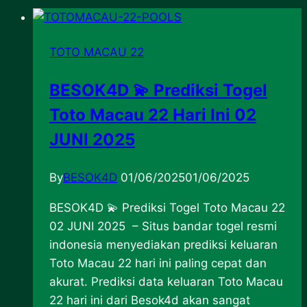
TOTO MACAU 22
BESOK4D 💫 Prediksi Togel
Toto Macau 22 Hari Ini 02
JUNI 2025
By
BESOK4D
01/06/2025
01/06/2025
BESOK4D 💫 Prediksi Togel Toto Macau 22
02 JUNI 2025 – Situs bandar togel resmi
indonesia menyediakan prediksi keluaran
Toto Macau 22 hari ini paling cepat dan
akurat. Prediksi data keluaran Toto Macau
22 hari ini dari Besok4d akan sangat