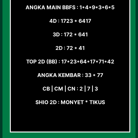
ANGKA MAIN BBFS : 1*4*9*3*6*5
4D : 1723
* 6417
3D : 172 * 641
2D : 72 * 41
TOP 2D (BB) : 17*23*64*17*71*42
ANGKA KEMBAR : 33 * 77
CB | CM | CN : 2 | 7 | 3
SHIO 2D : MONYET * TIKUS