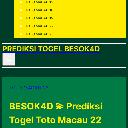
TOTO MACAU 13
TOTO MACAU 16
TOTO MACAU 19
TOTO MACAU 22
TOTO MACAU 23
PREDIKSI TOGEL BESOK4D
TOTO MACAU 22
BESOK4D 💫 Prediksi
Togel Toto Macau 22