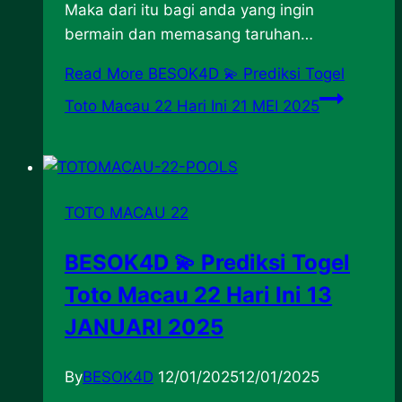
Maka dari itu bagi anda yang ingin
bermain dan memasang taruhan…
Read More
BESOK4D 💫 Prediksi Togel
Toto Macau 22 Hari Ini 21 MEI 2025
TOTO MACAU 22
BESOK4D 💫 Prediksi Togel
Toto Macau 22 Hari Ini 13
JANUARI 2025
By
BESOK4D
12/01/2025
12/01/2025