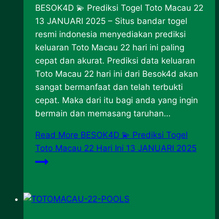
BESOK4D 💫 Prediksi Togel Toto Macau 22
13 JANUARI 2025 – Situs bandar togel
resmi indonesia menyediakan prediksi
keluaran Toto Macau 22 hari ini paling
cepat dan akurat. Prediksi data keluaran
Toto Macau 22 hari ini dari Besok4d akan
sangat bermanfaat dan telah terbukti
cepat. Maka dari itu bagi anda yang ingin
bermain dan memasang taruhan…
Read More
BESOK4D 💫 Prediksi Togel
Toto Macau 22 Hari Ini 13 JANUARI 2025