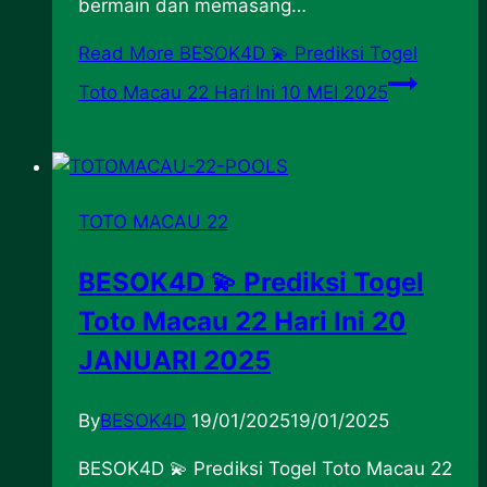
bermain dan memasang…
Read More
BESOK4D 💫 Prediksi Togel
Toto Macau 22 Hari Ini 10 MEI 2025
TOTO MACAU 22
BESOK4D 💫 Prediksi Togel
Toto Macau 22 Hari Ini 20
JANUARI 2025
By
BESOK4D
19/01/2025
19/01/2025
BESOK4D 💫 Prediksi Togel Toto Macau 22