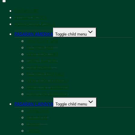
SINGAPORE
SYDNEY POOLS
HONGKONG POOLS
PASARAN AMERIKA
Toggle child menu
KENTUCKY MID
FLORIDA MID
NEW YORK MID
CAROLINA DAY
CALIFORNIA
FLORIDA EVENING
NEW YORK EVENING
KENTUCKY EVENING
CAROLINA EVENING
PASARAN LAINNYA
Toggle child menu
CAMBODIA
BULLSEYE
CHINA
JAPAN