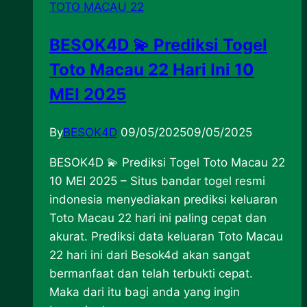
TOTO MACAU 22
BESOK4D 💫 Prediksi Togel
Toto Macau 22 Hari Ini 10
MEI 2025
By
BESOK4D
09/05/2025
09/05/2025
BESOK4D 💫 Prediksi Togel Toto Macau 22
10 MEI 2025 – Situs bandar togel resmi
indonesia menyediakan prediksi keluaran
Toto Macau 22 hari ini paling cepat dan
akurat. Prediksi data keluaran Toto Macau
22 hari ini dari Besok4d akan sangat
bermanfaat dan telah terbukti cepat.
Maka dari itu bagi anda yang ingin