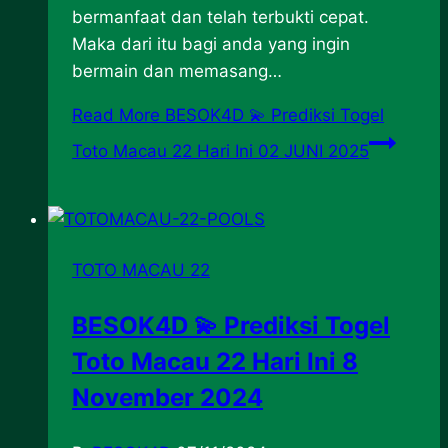
bermanfaat dan telah terbukti cepat.
Maka dari itu bagi anda yang ingin
bermain dan memasang…
Read More
BESOK4D 💫 Prediksi Togel
Toto Macau 22 Hari Ini 02 JUNI 2025
TOTO MACAU 22
BESOK4D 💫 Prediksi Togel
Toto Macau 22 Hari Ini 8
November 2024