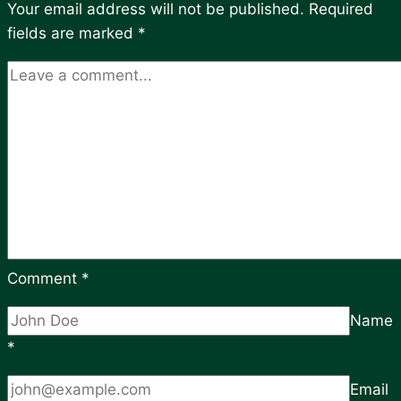
Your email address will not be published.
Required
fields are marked
*
Comment
*
Name
*
Email