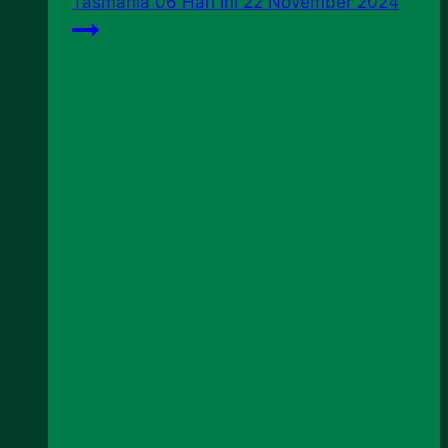
bermain dan memasang taruhan
menggunakan prediksi…
Read More
BESOK4D 💫 Prediksi Togel
Tasmania 06 Hari Ini 08 Oktober 2024
Leave a Reply
Your email address will not be published.
Required
fields are marked
*