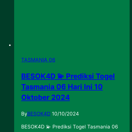
BESOK4D 💫 Prediksi Togel
Tasmania 06 Hari Ini 16
Oktober 2024
By
BESOK4D
16/10/2024
BESOK4D 💫 Prediksi Togel Tasmania 06
16 Oktober 2024 – Situs bandar togel
resmi indonesia menyediakan prediksi
keluaran Tasmania 06 hari ini paling cepat
dan akurat. Prediksi data keluaran
Tasmania 06 hari ini dari Besok4d akan
sangat bermanfaat dan telah terbukti
cepat. Maka dari itu bagi anda yang ingin
bermain dan memasang taruhan