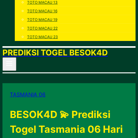
TOTO MACAU 13
TOTO MACAU 16
TOTO MACAU 19
TOTO MACAU 22
TOTO MACAU 23
PREDIKSI TOGEL BESOK4D
TASMANIA 06
BESOK4D 💫 Prediksi
Togel Tasmania 06 Hari