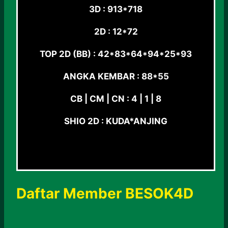
Daftar Member BESOK4D
Cukup tekan tombol daftar di atas, kemudian
ikuti langkah membuat akun yang diberikan
sampai selesai. Prosesnya cepat, aman, dan
yang terpenting juga tersedia banyak bonus
menarik seperti new member 10%.
Selain bonus new member juga tersedia Bonus
download aplikasi Rp. 10.000 yang bisa
didapat dengan cara mendownload aplikasi
dari perangkat android Anda. Segera donwload