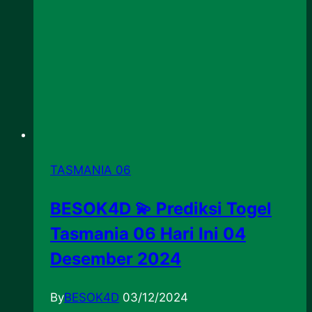
JULI 2025
Recent Comments
No comments to show.
© 2026
PREDIKSI TOGEL BESOK4D
SINGAPORE
SYDNEY POOLS
HONGKONG POOLS
PASARAN AMERIKA
Toggle child menu
KENTUCKY MID
FLORIDA MID
NEW YORK MID