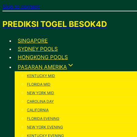
Skip to content
PREDIKSI TOGEL BESOK4D
SINGAPORE
SYDNEY POOLS
HONGKONG POOLS
PASARAN AMERIKA
KENTUCKY MID
FLORIDA MID
NEW YORK MID
CAROLINA DAY
CALIFORNIA
FLORIDA EVENING
NEW YORK EVENING
KENTUCKY EVENING