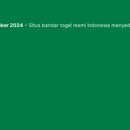
ober 2024
– Situs bandar togel resmi indonesia menyedi
 Besok4d akan sangat bermanfaat dan telah terbukti cepa
a keluaran New York Mid yang telah kami sediakan d
 York Mid Hari Ini 31 Oktober 
w York Mid yang terpercaya dan dapat tembus jackpot 