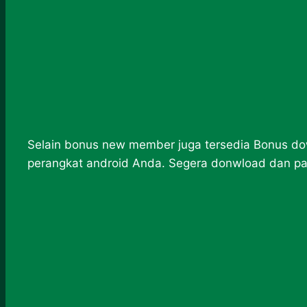
Untuk kalian yang kurang paham dengan informas
yang menarik, langsung hubungi kami melalui live
Post Tags:
#
Prediksi Keluaran New York Mid
#
Pred
Post navigation
Previous
BESOK4D 💫 Prediksi Togel New York Evening Hari Ini
Next
BESOK4D 💫 Prediksi Togel Florida Mid Hari Ini 31 Ok