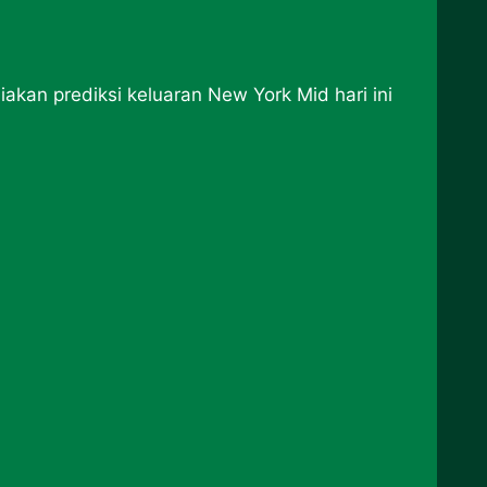
akan prediksi keluaran New York Mid hari ini
t. Maka dari itu bagi anda yang ingin bermain
i
situs Besok4d
, daftarlah terlebih dahulu.
2024
2D, 3D, bahkan 4D. Simak dan pasang taruhan