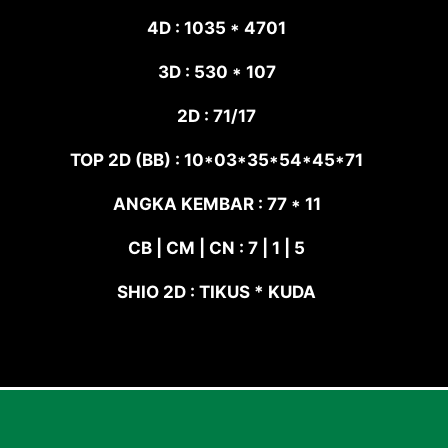
i langkah membuat akun yang diberikan sampai selesai.
 member 10%.
nload aplikasi Rp. 10.000 yang bisa didapat dengan c
sang taruhan sekarang!