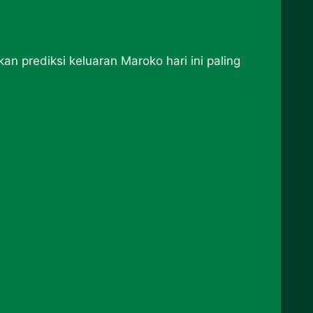
n prediksi keluaran Maroko hari ini paling
ka dari itu bagi anda yang ingin bermain dan
ok4d
, daftarlah terlebih dahulu.
, bahkan 4D. Simak dan pasang taruhan anda