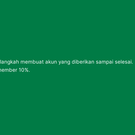
besar yang telah tersedia.