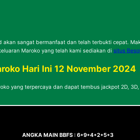
ANGKA MAIN BBFS : 6*9*4*2*5*3
4D : 4679*1857
3D : 742*871
2D : 97/54
TOP 2D (BB) : 62*84*73*72*82*28
ANGKA KEMBAR : 22*77
CB | CM | CN : 7 | 0 | 1
SHIO 2D : KUDA
*BABI