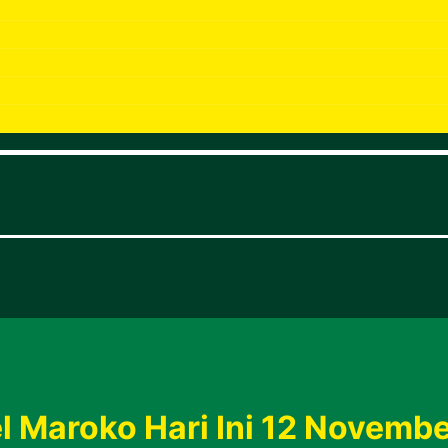
l Maroko Hari Ini 12 Novemb