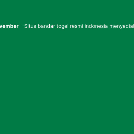
ovember
– Situs bandar togel resmi indonesia menyediaka
4d akan sangat bermanfaat dan telah terbukti cepat. Ma
luaran Maroko yang telah kami sediakan di
situs Bes
roko Hari Ini 12 November 2024
roko yang terpercaya dan dapat tembus jackpot 2D, 3D