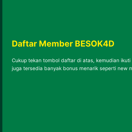
Jadilah crazy rich bersama kami dengan hadiah ter