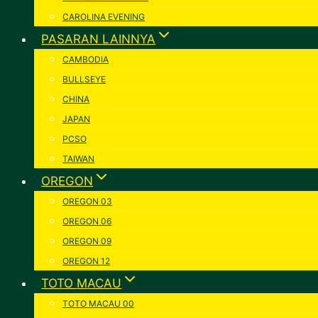
CAROLINA EVENING
PASARAN LAINNYA
CAMBODIA
BULLSEYE
CHINA
JAPAN
PCSO
TAIWAN
OREGON
OREGON 03
OREGON 06
OREGON 09
OREGON 12
TOTO MACAU
TOTO MACAU 00